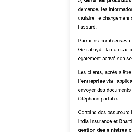
En appr
temps c
bon mo
Les prin
cette te
1)
Négo
dévelop
clients 
l’orient