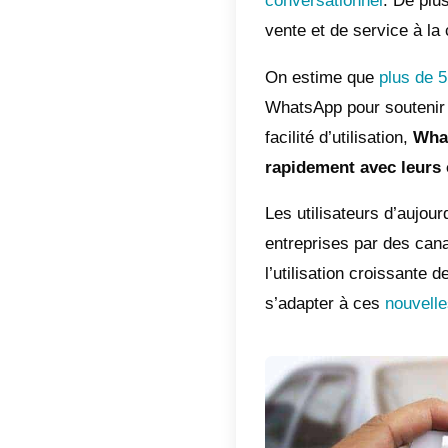
Indic
Cas
uti
Com
en 
Suite à
Busines
convers
vente et
On est