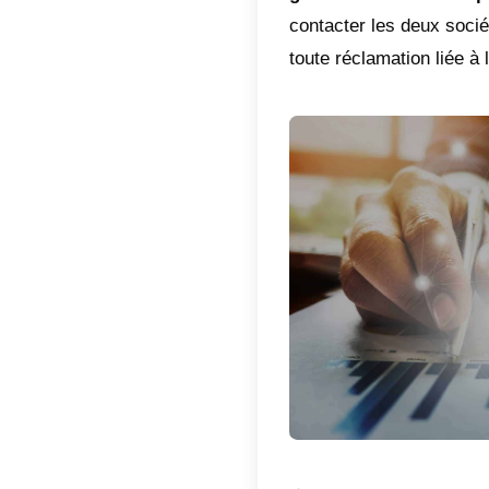
2)
Reno
renouve
peuvent 
3)
Offri
l’assure
de conna
client e
votre c
nécessai
4)
Notif