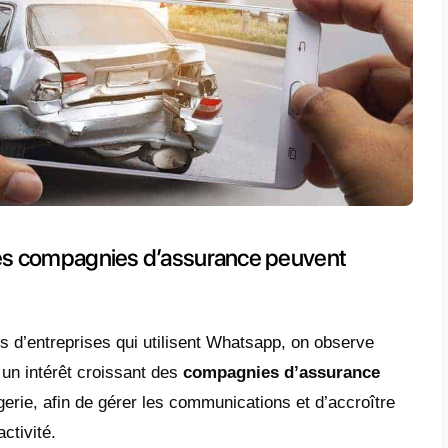
 pour soutenir leurs clients et développer 
d’utilisation,
WhatsApp permet aux entrep
ent avec leurs clients
pour les rejoindre où
isateurs d’aujourd’hui s’attendent de pouvoir
ises par des canaux de messagerie instantan
ation croissante de ces applications, les ent
er à ces
nouvelles tendances
.