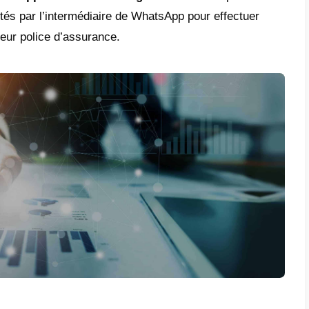
uveler la police d’assurance
: en soumett
llement via WhatsApp, vous pouvez gagner
être facilement soumis par le biais de l’appl
r un soutien à la clientèle en cas de sinis
ur et le client sont en contact permanent, 
ître les besoins réels de leurs clients et d’
n a effectivement besoin ; grâce à Whatsapp
ompagnie d’assurance peut rapidement tran
res en cas de sinistre (photos d’essai, doc
ier les alertes
: vous pouvez notifier au cli