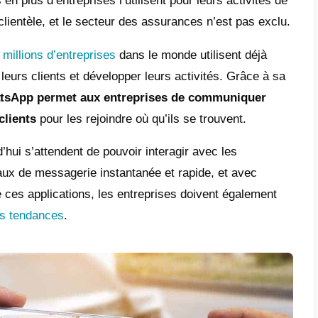
e
 pratiques où les compagnies d’assurance 
liser WhatsApp
ment les compagnies d’assurance peuvent-
œuvre WhatsApp entre leurs canaux de co
 la sortie de WhatsApp Business, et en aoû
s, l’app est devenue un canal important pou
ationnel
. De plus en plus d’entreprises l’util
 de service à la clientèle, et le secteur de
ime que
plus de 5 millions d’entreprises
dans 