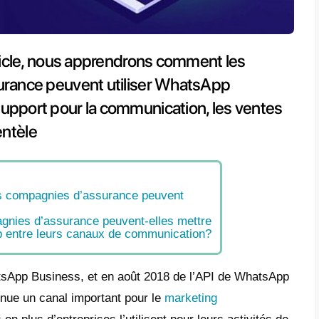
e présent article, nous apprendr
gnies d’assurance peuvent utili
ess comme support pour la commun
ervice à la clientèle