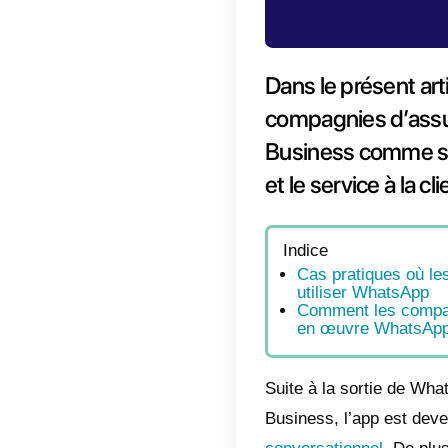
Dans l
compa
Busin
et le s