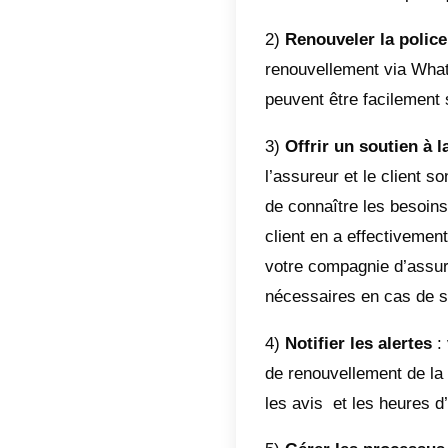
utili
Parmi le
depuis 
pour ce
les oppo
Les entr
plus hum
une rel
message