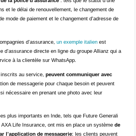
enant à mieux connaître leurs clients, les
apables de proposer des
solutions approp
ment
, pour établir une relation durable avec
cipales raisons
pour lesquelles de plus en 
chnologie sont les suivantes:
cier avec les nouveaux clients
: Générer d
per de nouvelles relations avec de nouveaux
potentiels ; Whatsapp est le canal idéal pour 
er vers des politiques spécifiques basées sur