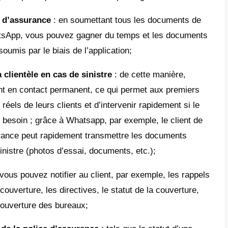
ser WhatsApp
s différents types d’entreprises qui utilis
quelques années un intérêt croissant des
co
 canal de messagerie, afin de gérer les com
rtunités de leur activité.
eprises de ce secteur s’efforcent constamme
aines, plus directes et plus efficaces avec l
ation de confiance
que WhatsApp, ainsi que
rie directe, est en mesure de garantir.