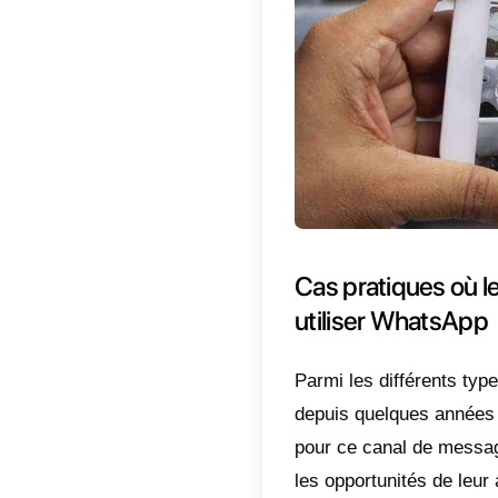
WhatsApp
facilité 
rapidem
Les util
entrepr
l’utilis
s’adapt