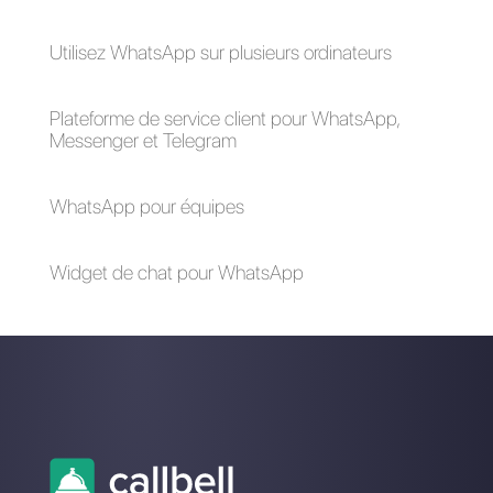
Alan Trovò
A propos de l’auteur: Bonjour! Je suis Alan et je suis le
responsable du marketing chez
Callbell
, la première
plate-forme de communication conçue pour aider les
équipes de vente et d’assistance à collaborer et à
communiquer avec les clients via applications de
messagerie directe telles que WhatsApp, Messenger,
Telegram et Instagram Direct