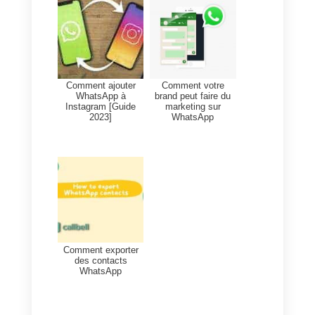
et votre équipe, mais que
WhatsApp Web ne vous
apporte pas les résultats
attendus, vous avez besoin
d'un CRM pour WhatsApp.
Callbell
permet de gérer les
conversations WhatsApp,
Telegram, Instagram Direct,
Facebook Messenger et Web
Chat au même endroit. Il offre
des fonctionnalités avancées