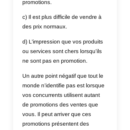
messagerie
et les
réseaux
sociaux.
Par conséquent, les
canaux indispensables pour
promouvoir votre marque sont
WhatsApp
, Instagram Direct,
Telegram ou Facebook
Messenger.
Callbell
est un outil
qui peut vous aider à connecter
toutes ces plateformes en un seu
endroit.
Les autres avantages que nous