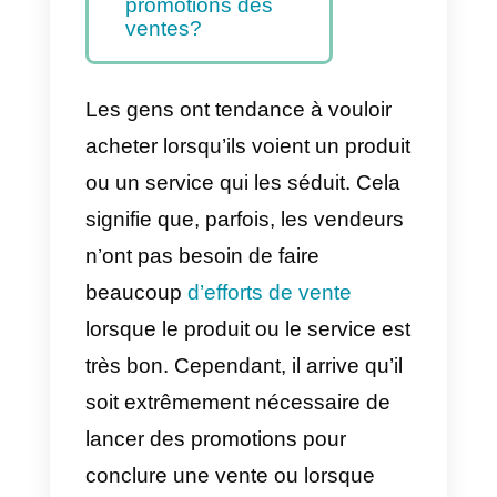
promotion pour
conclure des ventes
Où puis-je appliquer
mes promotions des
ventes?
Quel outil peut
m’aider à vendre
davantage grâce aux
promotions des
ventes?
Les gens ont tendance à vouloir
acheter lorsqu’ils voient un produi
ou un service qui les séduit. Cela
signifie que, parfois, les vendeurs