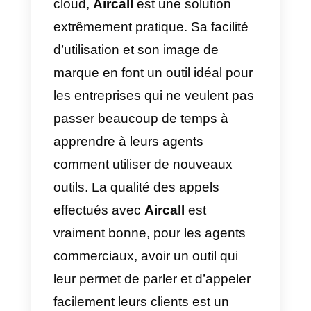
inconvénient, en segmentant le
public que vous voulez cibler.
4) Lusha
Lusha
est une plateforme de