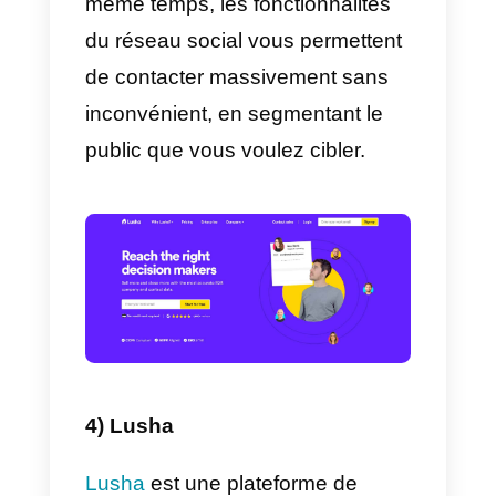
d’étiquettes internes, ainsi que d
capacités multi-appareils et multi-
agents. Globalement,
Callbell
es
un outil très complet qui permet
de communiquer plus que
facilement avec les clients.
Enfin, l’assistance est excellente
et les réponses sont très rapides.
Le
prix
est très bon et la facilité
d’utilisation de l’application est
exceptionnelle.