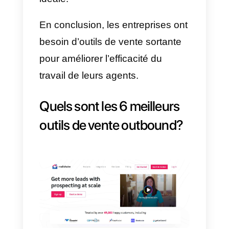
Les entreprises ont besoin d’outil
de
vente sortante
pour gérer au
mieux le travail de leurs agents
commerciaux. Quand on parle
d’outbound, tout change et, par
conséquent, ces agents doivent
rechercher, prospecter, capter et
vendre. Si vous ne disposez pas
d’outils développés pour
améliorer chaque aspect de ces
tâches, le travail deviendra