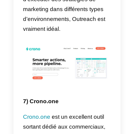
application mobile et de bureau.
Cela fonctionne très bien pour le
équipes de vente spécialisées
dans l’outbound. Leurs employés
ont besoin d’une plateforme qui
leur permette de communiquer
facilement avec leurs clients, par
téléphone, appel ou chat.
Lorsqu’il s’agit d’appeler via le
cloud,
Aircall
est une solution