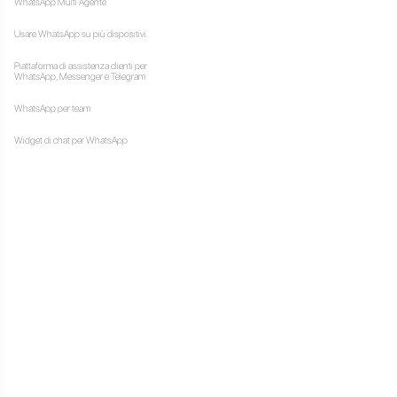
la tua attività e i tuoi agenti
unzionalità parecchio
esto elemento ti aiuta a
are il servizio da te
a integrato che ti permette
re ai messaggi.
e quello aziendale: il primo
to mensile, analisi, pannello
il secondo è un piano
tenzione preferenziale,