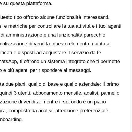
e registrarsi su Leadsales
taggi e Svantaggi di Leadsales
ernative a Leadsales
les
è un’azienda diversa dalle altre: ossia, 
almente sulla funzione
CRM per WhatsApp
,
sa piattaforma attraverso WhatsApp multi-a
azienda può integrare più di un canale di in
es integra solo WhatsApp, per questo è stat
ta esclusivamente su questa piattaforma.
parte, servizi di questo tipo offrono alcune f