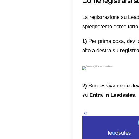
Princi
Leadsa
soluzion
tuttavi
princip
elencati