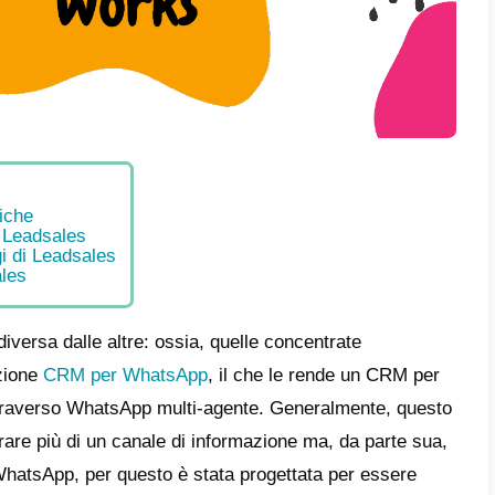
e
cipali caratteristiche