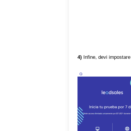
La regis
spieghe
1)
Per pr
alto a 
2)
Succes
su
Entr