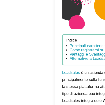
Indic
Prin