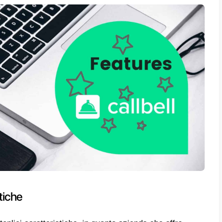
pannello di analisi e metriche per controllare 
nte, il pannello di amministrazione e una f
ante, ossia la canalizzazione di vendita: qu
 più contatti qualificati e disposti ad acquist
o. Rispetto a WhatsApp, ti offrono un sistem
e un unico numero e più agenti per risponde
Leadsales presenta due piani, quello di base 
nzioni principali, quindi 3 utenti, abbonamen
rativo e canalizzazione di vendita; mentre 
izzato e su misura, composto da analisi, at
lità extra e un Onboarding.