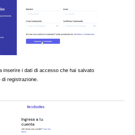
bilità di avere un numero
WhatsApp con più
e un
CRM
integrato per creare e gestire il da
tiche e metriche dettagliate sui tuoi agenti e 
personalizzati con servizio preferenziale.
contenuto rispetto ad altri servizi già pres
r gestire il tuo account.
registrarsi su Leadsales