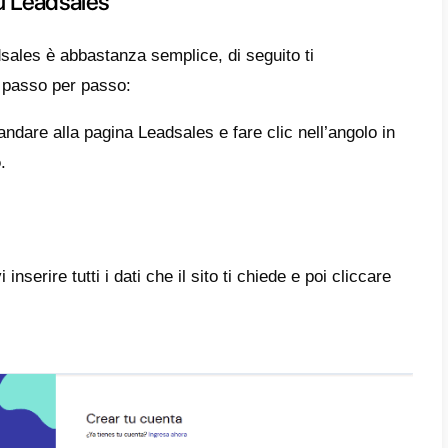
pali caratteristiche
les
possiede molteplici caratteristiche, in q
i per la comunicazione, è normale la presen
a, come già accennato in precedenza, Leadsa
almente sul CRM di WhatsApp e
WhatsApp m
 i principali vantaggi visibili con l’utilizzo d