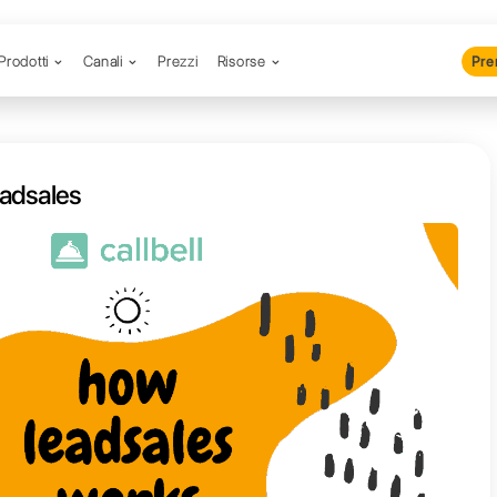
Prodotti
Canali
Prezzi
R
Funziona Leadsales