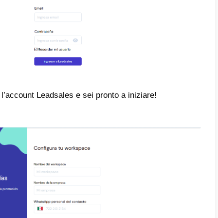
trazione su Leadsales è abbastanza semplice
remo come farlo passo per passo:
ima cosa, devi andare alla pagina Leadsales 
destra su
registro
.
sivamente devi inserire tutti i dati che il si
a in Leadsales
.