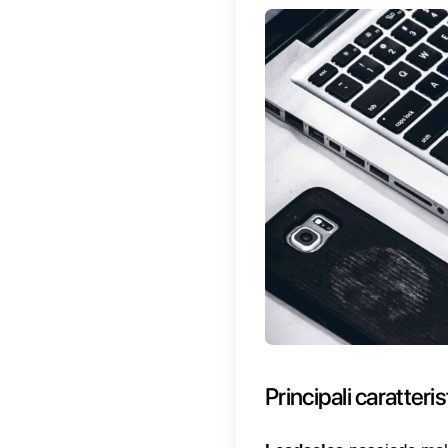
come il 
mensilme
accattiv
ottenere
concess
di aver
Infine, 
ha le fu
amminist
personal
funziona