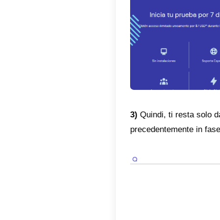
a)
Possi
b)
Offr
c)
Statis
d)
Piani 
e)
Costo 
f)
App pe
Come 