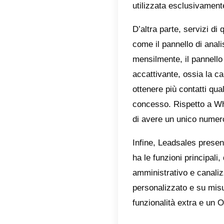
Com
Van
Alt
Leadsa
princip
la stes
tipo di 
Leadsal
utilizza
D’altra 