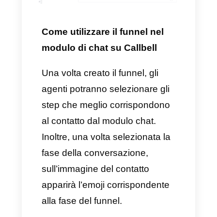
Per fare tutto questo,
l’importante è possedere
Callbell
come strumento di
creazione del tuo funnel di
vendita su WhatsApp e,
ovviamente, associare il tuo
account
WhatsApp Business
all’account
Callbell
al fine di
ricevere messaggi direttamente
sulla piattaforma.