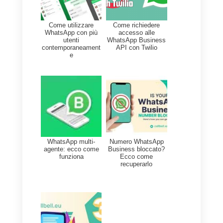
fase della conversazione,
sull’immagine del contatto
apparirà l’emoji corrispondente
alla fase del funnel.