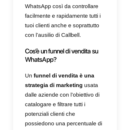
adeguatamente ogni persona
interessata alla tua azienda
così da favorire la gestione di
ciascuna di esse.
Ora che hai un’idea più chiara
dell’importanza dei funnel di
vendita e
in che modo questi
possono aiutare la tua
azienda a crescere sempre
più
, desideriamo insegnarti