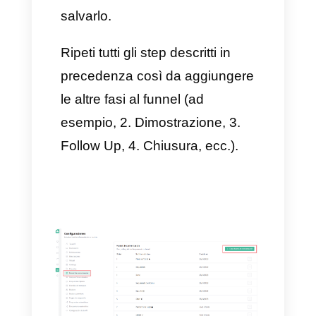
Il modo corretto per eseguire
questo obiettivo è configurare il
tuo account
WhatsApp
e
Callbell
, permettendo ai tuoi
clienti di essere serviti dal bot di
Callbell e, successivamente,
taggare i clienti in base alle loro
preferenze.
Come applicare funnel di
vendita su WhatsApp?