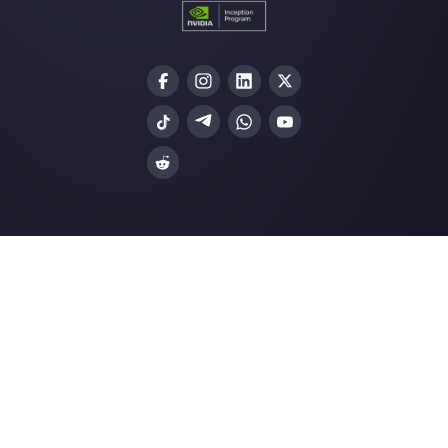
Gli ultimi articoli:
I 7 migliori strumenti per i team di
vendita
Come fare marketing su Telegra
[Guida 2023]