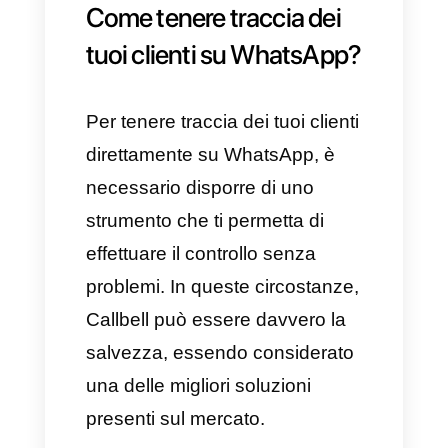
percentuali di vendita e creare
strategie focalizzate sulla
tipologia di audience che più si
adatta a loro.
Un funnel presenta differenti
sezioni, la prima dove
si riceve
tutto il traffico complessivo
;
successivamente, ritroviamo
piccole sezioni in cui è possibile
filtrare più in profondità il
mercato fino ad ottenere quel