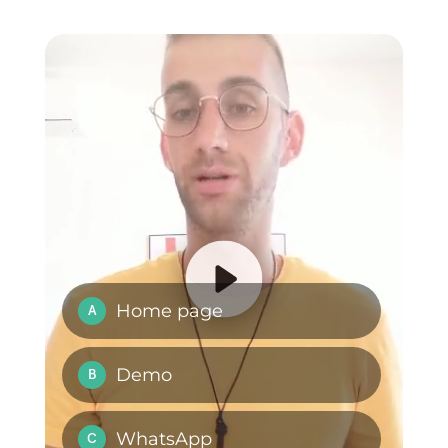
costante ed efficace.
Se desideri provare un funnel di
vendita direttamente su
WhatsApp, potendo anche
modificarlo senza troppi sforzi,
devi assolutamente utilizzare
Callbell,
facendo clic qui.