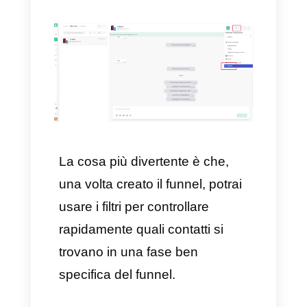
Prima di tutto, dovrai accedere
alla sezione “
Funnel di
conversazione
” dalle
impostazioni presenti nel tuo
account
Callbell
, poi dovrai
cliccare sul pulsante
“Crea
funnel”
, assegnando un nome
durante la fase di
canalizzazione (ad esempio,
“Primo contatto”
), un emoji, un
numero d’ordine, per poi