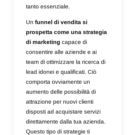
clientela su WhatsApp. Nel
2023 le aziende sono disposte
a comprendere e sviluppare un
corretto processo di vendita ed
è proprio per questo motivo che
possedere un funnel di vendita
da configurare e usare per i
clienti su
WhatsApp
risulta così
tanto essenziale.
Un
funnel di vendita si
prospetta come una strategia