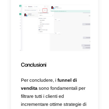
salvarlo.
Ripeti tutti gli step descritti in
precedenza così da aggiungere
le altre fasi al funnel (ad
esempio, 2. Dimostrazione, 3.
Follow Up, 4. Chiusura, ecc.).