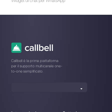
Alan Trovò
Sull’autore: Ciao! Sono Alan e sono il responsabile
marketing a
Callbell
, la prima piattaforma di
comunicazione pensata per aiutare team di vendita e
di supporto a collaborare e comunicare con i clienti
attraverso applicazioni di messaggistica diretta come
WhatsApp, Messenger, Telegram e Instagram Direct