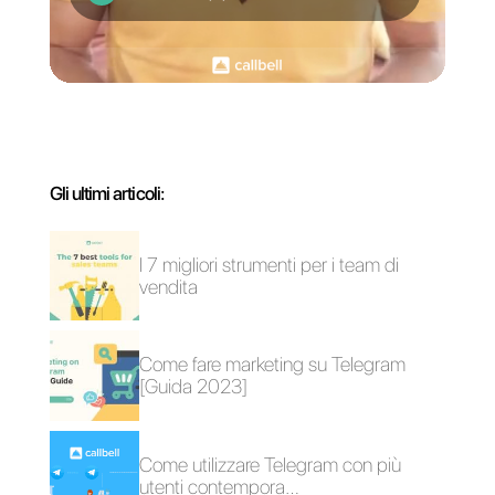
Come utilizzare
Come richiedere
WhatsApp con più
accesso alle
utenti
WhatsApp Business
contemporaneament
API con Twilio
e
WhatsApp multi-
Numero WhatsApp
agente: ecco come
Business bloccato?
funziona
Ecco come