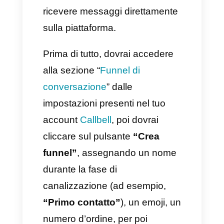
maniera completamente
automatica i tag sui tuoi clienti,
ecc.
Come si può ben vedere, il
modo migliore per effettuare
eccellenti follow-up su
WhatsApp
è usare un account
Callbell, sfruttando le sue
funzionalità al fine di gestire
correttamente tutti i tuoi clienti.