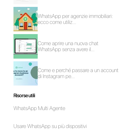
Come integrare
8 metriche sul
WhatsApp al tuo
servizio clienti che il
negozio Shopify
tuo team dovrebbe
monitorare
Come gestire più