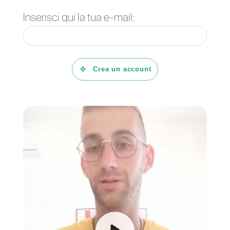
Domande Frequenti
Come gestire in
maniera
condivisa un
account di
WhatsApp?
Perché utilizzare
WhatsApp per
comunicare con i
clienti?