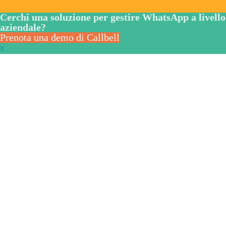
Come il tuo brand può fare marke
su WhatsApp
WhatsApp per agenzie immobiliar
ecco come utiliz…
Come aprire una nuova chat
WhatsApp senza avere il…
Come e perché passare a un acc
di Instagram pe…