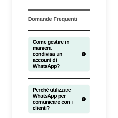
2)
Zendesk
é invece la soluzion
adatta per le grandi aziende: la
gestione delle richieste di
assistenza attraverso WhatsApp
avviene attraverso un sistema di
ticketing e permette quindi la
gestione di un grandissimo
volume di richiesta.
Se vuoi
saperne di più, abbiamo parlato
dell’
integrazione tra WhatsApp e
Zendesk
in questo articolo.