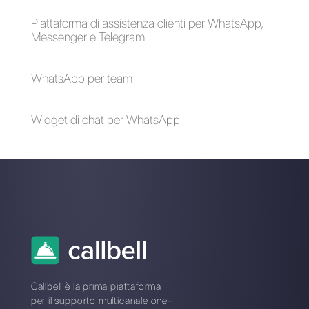
brand su diversi
account WhatsApp
contemporaneament
e?
Alan Trovò
Sull’autore: Ciao! Sono Alan e sono il responsabile
marketing a
Callbell
, la prima piattaforma di
comunicazione pensata per aiutare team di vendita e