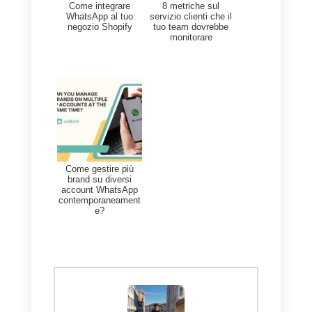
contemporaneamente é solo il
primo passo di un lungo process
che
faciliterá la comunicazione
tra le aziende e i loro clienti: non
ci resta che aspettare i prossimi
sviluppi!
Se ti è piaciuto questo articolo,
non dimenticare di condividere
questo articolo e di farci sapere
cosa ne pensi lasciando un
commento qui sotto.