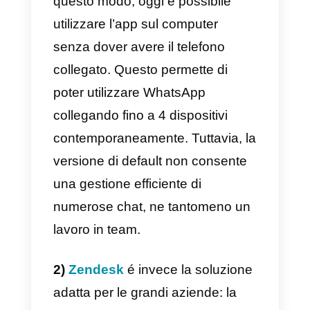
sono principalmente tre:
Callbell,
WhatsApp Multidispositivo e
Zendesk.
Quali sono quindi le principali
differenze tra le tre soluzioni?
1)
Callbell
è la soluzione adatta
per team dalle 2 alle 50 persone:
l’interfaccia si basa infatti su un
sistema di live chat, molto simile
alla versione desktop