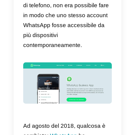
dispositivi
contemporaneamente?
La ragione per la quale non è
stato ad oggi possibile utilizzare
WhatsApp con più utenti
contemporaneamente e quindi
gestire uno stesso numero di
telefono da più di un device alla
volta è che l’applicazione non
disponeva di
API pubbliche
.