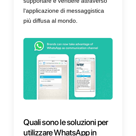
non hai un’azienda o un team di
vendita questo articolo
probabilmente non fa per te),
attraverso le quali sarebbe stato
possibile strutturare la
comunicazione azienda verso
cliente tramite questo canale.
C
on questo rilascio, WhatsApp h
voluto rendere possibile la
creazione di soluzioni che