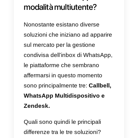
permettano la collaborazione e la
gestione del canale da parte di
più persone
contemporaneamente
, oltre che
l’invio di
messaggi transazionali
(boarding pass, reset della
password, notifiche push etc…).
Andiamo quindi a scoprire quali
sono le soluzioni che permettono
alle aziende di sfruttare il canale
di WhatsApp per comunicare,