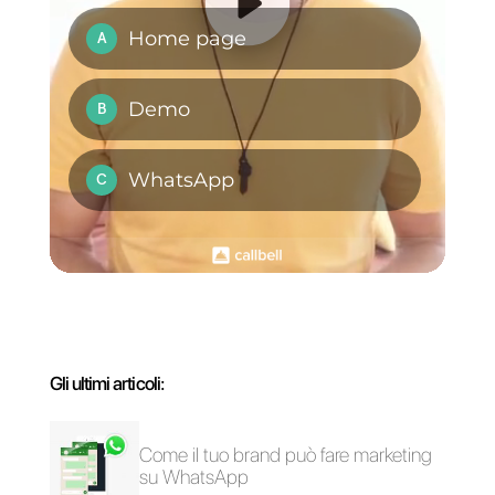
WhatsApp Business
Telegram per Team:
multidispositivo:
ecco come funziona
sarà una soluzione
per le aziende?