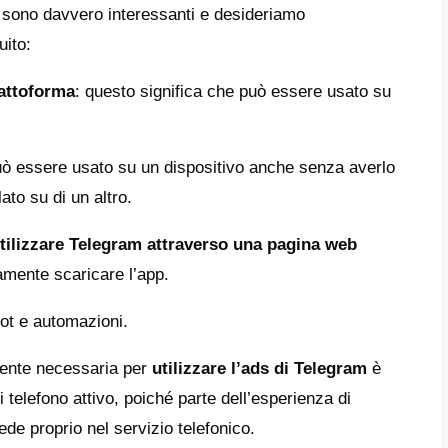
eting?
e
pubblicità su Telegram
in maniera utile ed
o un canale. Questo infatti consentirà alle a
o diretto con i clienti e potenziali tali. Quest
 ricevere delle informazioni promozionali in
ni, video o testo
).
o punto particolarmente interessante lo ritr
 e potenziali tali, possono rispondere ai me
mente con l’azienda e generando così lead p