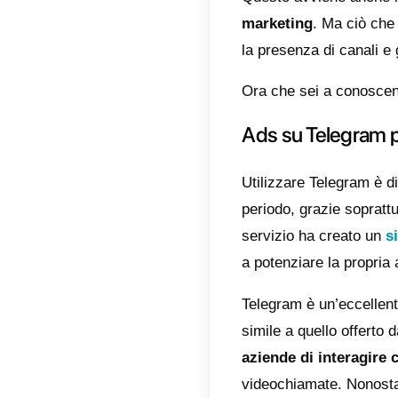
di com
Un’altr
marke
fine di
possono
video, 
potenzi
potrai
potenzi
Come u