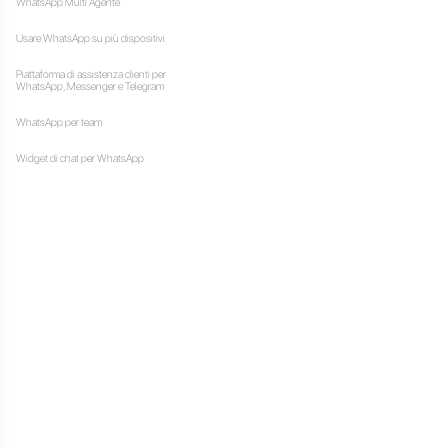
 e le attività di promozione
eazione di strategemmi atti
 e ottenendo così una
to delle funzionalità
tentiche strategie. Questo è
nuove idee e automazione.
aci di servire tutti i clienti