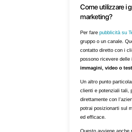
Compr
Telegr
comuni
interes
ritrovi
all’int
forma d
Oltre a
semplic