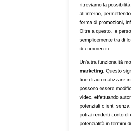
Inoltre
l’unico
interes
perché 
utenza,
le piat
Telegr
Per sp
aggior
market