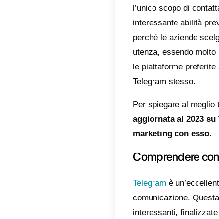
parlare
Proprio
si sono
alla ve
crescit
Special
estrema
sicura
Attual
e vende