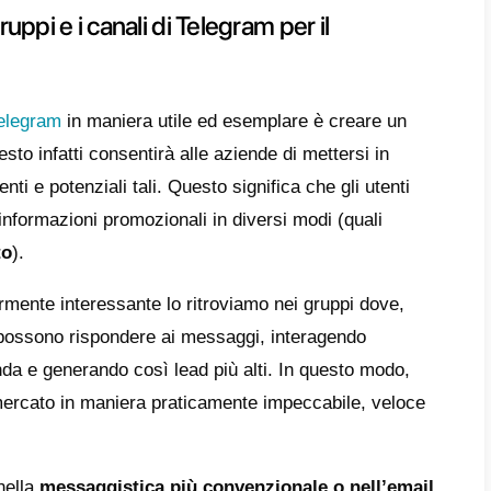
endere come funziona il marketi
am
è un’eccellente piattaforma da utilizzare 
cazione. Questa app infatti presenta delle 
santi, finalizzate alla gestione relazionale di t
amo la possibilità di
creare comunità e gru
erno, permettendo loro di ricevere messaggi 
i promozioni, informazioni su prodotti o ser
 questo, le persone e i brand che usano i gr
emente tra di loro, fornendo feedback perso