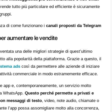
mercio.
a funzionalità molto importante di Telegram
ting
. Questo significa che, con questa app, 
 automatizzare interazioni e interi processi. 
 essere modificati in modo tale da inviare s
effettuando automaticamente delle conversaz
ali clienti senza la presenza costante di a
 renderti conto di quanto Telegram possa ra
alità in termini di marketing e automazione.
tilizzare i gruppi e i canali di Tel