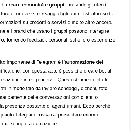
, si possono configurare dei canali di tras
 scopo di contattare rapidamente più persone
sante abilità prevista da
Telegram
è quelle 
le aziende scelgono di trasferire su questa p
 essendo molto più facile sviluppare strate
taforme preferite senza dover abbandonare o
am stesso.
iegare al meglio tutto questo, abbiamo deci
nata al 2023 su Telegram e sulle modalità 
ing con esso.