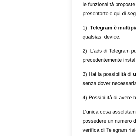
mark
Per far
gruppo 
contatt
possono
immagi
Un altr
clienti
diretta