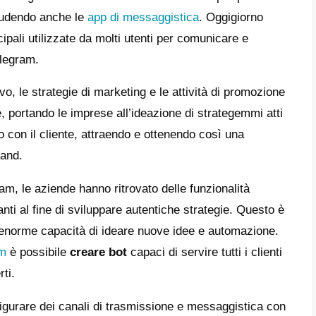
prendere come funziona il marketing
Telegram
 utilizzare i gruppi e i canali di
egram per il marketing?
 su Telegram per aumentare le vendite
sigli per migliorare il marketing
’interno delle app di messaggistica
clusioni
e aziende nel corso degli anni hanno deciso
i sui media, includendo anche le
app di me
amo due app principali utilizzate da molti ut