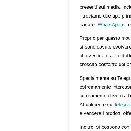
Com
su 
Come
Tel
Ads
Con
all
Con
Tutte l
present
ritrovi