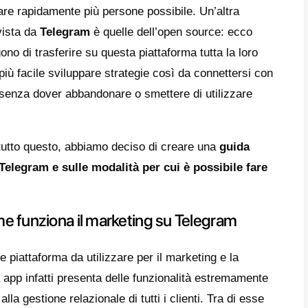
:
WhatsApp
e Telegram.
 per questo motivo, le strategie di marketing
 dovute evolvere, portando le imprese all’id
ndita e al contatto con il cliente, attraendo
a costante del brand.
mente su Telegram, le aziende hanno ritrova
mente interessanti al fine di sviluppare au
mente dovuto all’enorme capacità di ideare 
mente su
Telegram
è possibile
creare bot
cap
re i prodotti offerti.