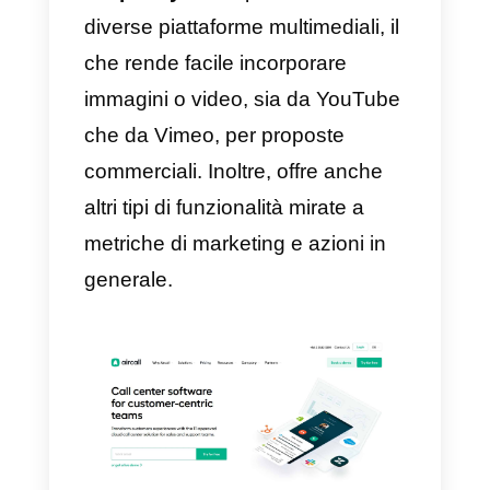
invitando altri membri del team a
collaborare all’interno dello stess
account.
Lo strumento permette di gestire
l’account
WhatsApp e altri socia
network
da più computer
contemporaneamente
,
superando i limiti dell’applicazion
nativa (in questo caso
WhatsApp). La piattaforma
consente inoltre di distribuire le