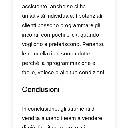
strumenti.
6) Dooly
Dooly
aiuta i team ad aumentare
le entrate e ad ottenere più