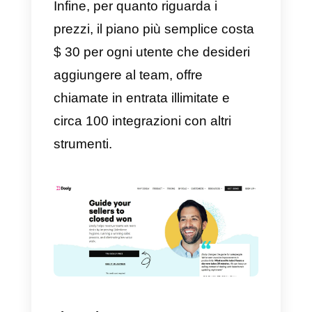
4) Proposify
Proposify
è una piattaforma che
ti consente di creare proposte in
modo professionale e interattivo
per i clienti. È un ottimo strument
per rendere il lavoro più efficiente
automatizzando i processi in
modo che il tuo team dedichi
meno tempo alla creazione di
proposte e più tempo alla vendita