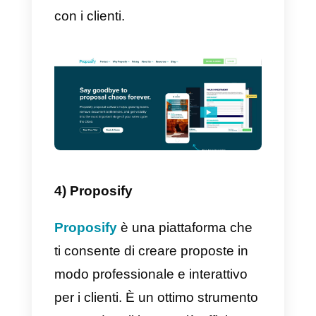
3) Callbell
Callbell
è uno strumento di
comunicazione che
integra le
principali applicazioni
di
messaggistica in un’unica
interfaccia, inclusi WhatsApp e