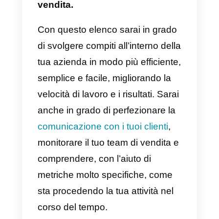
formazione interna e l’onboarding
statistiche e metriche aziendali.
Esistono molti strumenti sul
mercato che facilitano tutte
queste attività all’interno di
un’azienda. Tuttavia,
essendocene così tanti, ti
insegneremo quali sono
i 7
migliori strumenti per i team di
vendita.