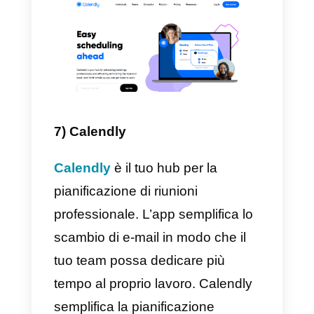
su dispositivi mobili e computer.
Aircall è estremamente facile da
configurare e bastano pochi
minuti per far funzionare tutto. Il
supporto e il servizio clienti di
questo strumento sono molto
buoni e sono sempre disposti ad
aiutare. Un’ottima funzionalità è l
sincronizzazione con strumenti
aziendali come Pipedrive o altri
CRM. Lo strumento offre anche