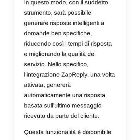
migliorando la
qualità del
servizio
.
Indubbiamente, il mondo è
destinato a cambiare e il
modo d
fare business
si evolverà nel
prossimo futuro: sei pronto ad
entrare in questo nuovo
universo?