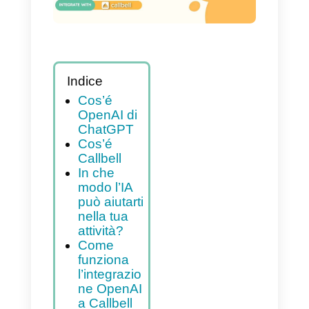
azienda
Indice
Cos’é
OpenAI di
ChatGPT
Cos’é
Callbell
In che
modo l’IA