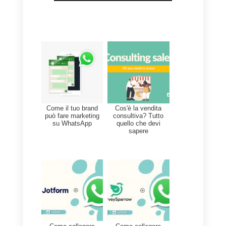
ad altri canali di comunicazione)
inviati dai clienti che vengono
ricevuti successivamente nel
modulo chat di Callbell.
In questo modo, con il suddetto
strumento, sarà possibile
generare risposte intelligenti a
domande ben specifiche,
riducendo così i tempi di risposta
e migliorando la qualità del
servizio. Nello specifico,