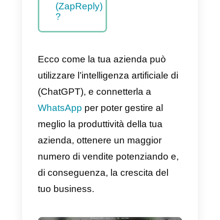
può aiutarti
nella tua
attività?
Come
funziona
l’integrazio
ne OpenAI
a Callbell
(ZapReply)
?
Ecco come la
tua azienda può
utilizzare l’intelligenza artificiale di
(ChatGPT), e connetterla a