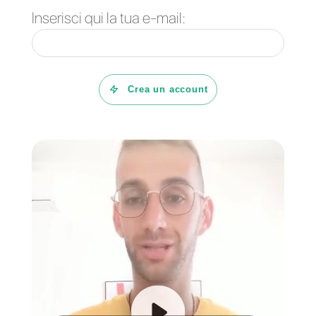
contattare il team di Callbell qui:
WhatsApp
Domande Frequenti
Cos’é Callbell?
Cos'è ZapReply?