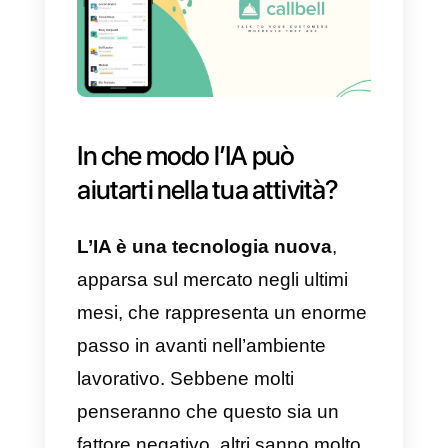
piattaforma presenta nuove
funzionalità come CRM, funnel di
vendita e chatbot che aiutano a
migliorare l’esperienza del cliente
Tra i principali vantaggi di Callbell
troviamo:
a) Piattaforma multi-agente e
multi-dispositivo
b) Facilità di configurazione e