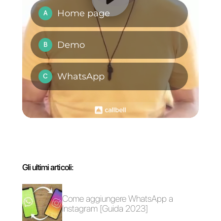
Come il tuo brand
Cos'è la vendita
può fare marketing
consultiva? Tutto
su WhatsApp
quello che devi
sapere