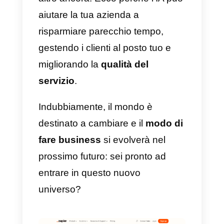
In che modo l’IA può
aiutarti nella tua attività?
L’IA è una tecnologia nuova
,