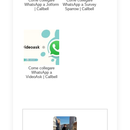
l’integrazione ZapReply, una volt
attivata, genererà
automaticamente una risposta
basata sull’ultimo messaggio
ricevuto da parte del cliente.
Questa funzionalità è disponibile
per tutte le integrazioni Callbell
(WhatsApp, Instagram Direct,
Telegram e Facebook
Messenger).