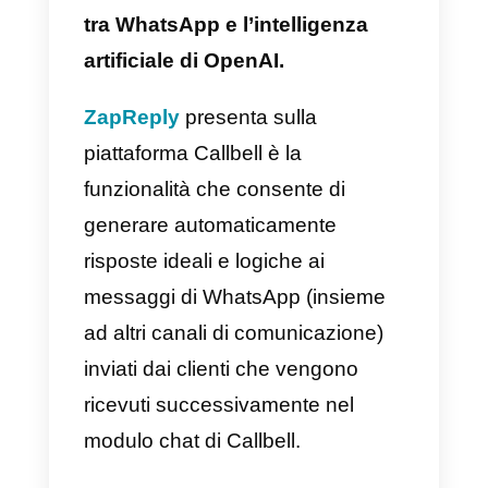
Le IA offriranno svariate
opportunità in termini di gestione
della clientela e, tra queste,
ritroviamo l’assistenza clienti, la
gestione delle vendite, la
raccolt
delle lead, l
‘analisi dei dati e la
raccolta di informazioni e molto
altro ancora. Ecco perché l’IA pu
aiutare la tua azienda a
risparmiare parecchio tempo,
gestendo i clienti al posto tuo e