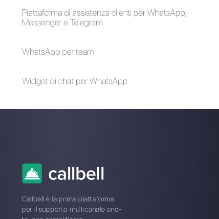
WhatsApp a
VideoAsk | Callbell
Alan Trovò
Sull’autore: Ciao! Sono Alan e sono il responsabile
marketing a
Callbell
, la prima piattaforma di
comunicazione pensata per aiutare team di vendita e
di supporto a collaborare e comunicare con i clienti