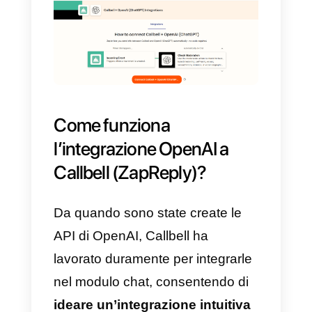
apparsa sul mercato negli ultimi
mesi, che rappresenta un enorm
passo in avanti nell’ambiente
lavorativo. Sebbene molti
penseranno che questo sia un
fattore negativo, altri sanno molto
bene come questa nuova
tecnologia sarà possibile
effettivamente aiutare le persone
a scoprire nuove opportunità di
business e non solo.