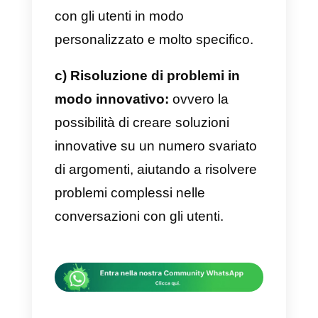
Le funzioni e gli obiettivi che l’IA d
OpenAI può svolgere sono
diverse, vediamone alcune:
a) Analisi approfondita dei big
data:
è uno strumento perfetto
per analizzare una quantità
enorme di dati, rispetto al
tradizionale lavoro manuale ed
umano.
b) Interazione personalizzata