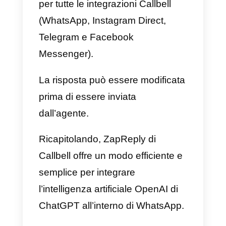
Come funziona
l’integrazione OpenAI a
Callbell (ZapReply)?
Da quando sono state create le
API di OpenAI, Callbell ha
lavorato duramente per integrarle