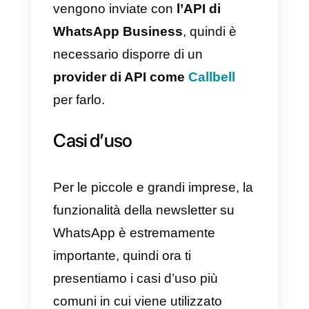
rilevante nelle app di
messaggistica di massa perché,
attraverso queste app, gli utenti
comunicano direttamente e in
tempo reale con le aziende, il ch
facilita e velocizza le transazioni 
le vendite.
Una cosa da tenere a mente è
che le newsletter su WhatsApp
non sono la stessa cosa dei
messaggi veri e propri o dei