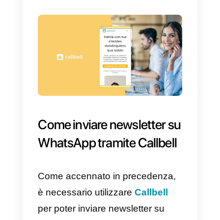
comuni in cui viene utilizzato
questo tipo di messaggio.
Condividiamo le migliori idee
per mettere insieme i tuoi
messaggi di trasmissione
WhatsApp:
a) Informa i tuoi contatti su un
prodotto che è di nuovo in stock 
disponibile.
b) Offerte lampo per clienti fedeli.