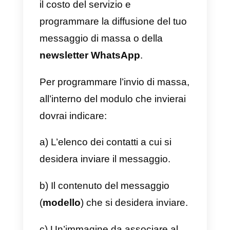
messaggi di massa (
broadcast
) 
un elenco predefinito di contatti.
Ciò significa che, se desideri
inviare una newsletter, devi
organizzare una lista di contatti a
cui vuoi inviare questo messaggi
e poi inviarlo al team di Callbell in
modo che loro mandino i
messaggi in blocco. Se hai dubbi
sul motivo per cui il team di
Callbell lo fa manualmente, puoi