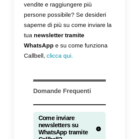
dovrai indicare:
a) L’elenco dei contatti a cui si
desidera inviare il messaggio.
b) Il contenuto del messaggio
(
modello
) che si desidera inviare
c) Un’immagine da associare al
messaggio (
opzionale
).
Nota:
devi tenere presente che l
variabili non possono essere