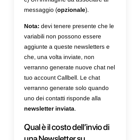
leggere maggiori informazioni
cliccando qui
.
A differenza delle comunicazioni
inviate con la tradizionale
applicazione WhatsApp
Business, i messaggi broadcast
inviati da un account
API
WhatsApp Business
verranno
consegnati anche agli utenti che
non hanno salvato il proprio
numero aziendale in rubrica.