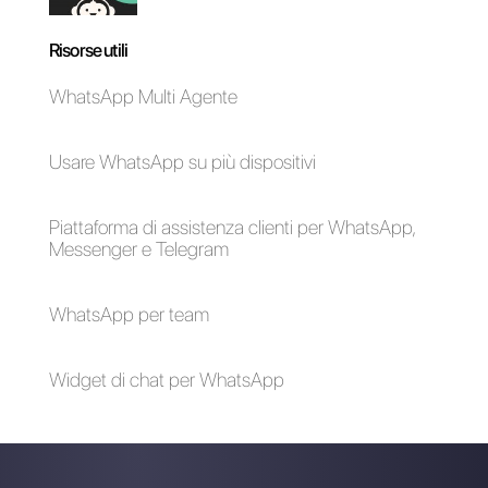
È possibile mandare
4 modi per mettersi
messaggi massivi
in contatto con il
su WhatsApp?
supporto di
WhatsApp
Come automatizzare
le risposte ai