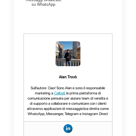
Conclusione
Come puoi vedere, inviare
newsletter tramite
WhatsApp
è
molto vantaggioso, poiché il tass
di risposta è molto più alto rispett
ad altri mezzi di comunicazione.
Inoltre,
Callbell
permette di
raggiungere immediatamente
migliaia di contatti e il servizio è