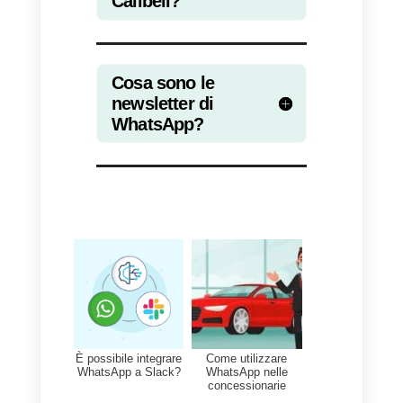
aggiunte a queste newsletters e
che, una volta inviate, non
verranno generate nuove chat ne
tuo account Callbell. Le chat
verranno generate solo quando
uno dei contatti risponde alla
newsletter inviata
.
Qual è il costo dell’invio di
una Newsletter su
WhatsApp con Callbell?