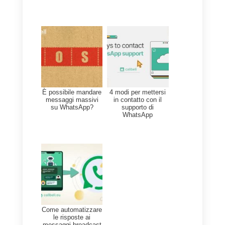
Il costo dell’invio di una newslette
con Callbell è calcolato come
segue:
a) Una tariffa fissa di
30 euro per
spedizione
.
b) Il costo per conversazione
WhatsApp moltiplicato per il
numero di contatti nell’elenco
che invii al team di Callbell.