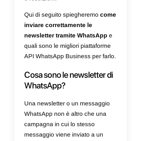
L’app offre alle aziende due
modalità per inviare messaggi di
massa o newsletter: la prima è
quella normale, ossia le liste di
trasmissione di WhatsApp
Business. Devi tenere conto che
queste presentano un limite
basso di contatti e non puoi
inviare messaggi a numeri che
non hai registrato. La seconda
modalità è tramite
l’API di