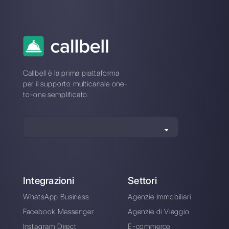
messaggi broadcast
su WhatsApp
Alan Trovò
Sull’autore: Ciao! Sono Alan e sono il responsabile
marketing a
Callbell
, la prima piattaforma di
comunicazione pensata per aiutare team di vendita e
di supporto a collaborare e comunicare con i clienti
attraverso applicazioni di messaggistica diretta come