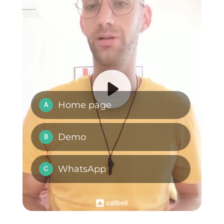
Domande Frequenti
Come inviare
newsletters su
WhatsApp tramite
Callbell?
Cosa sono le
newsletter di
WhatsApp?