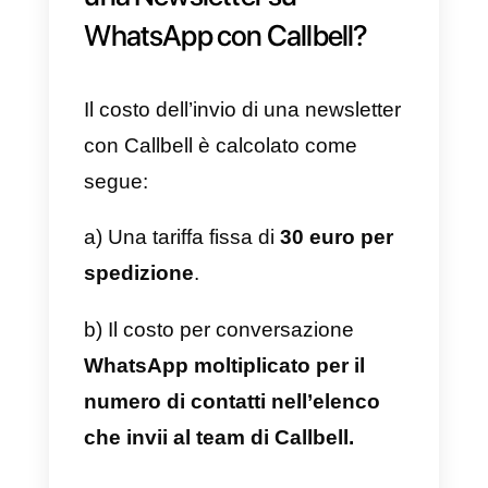
Per inviare una comunicazione
tramite Callbell, la prima cosa ch
devi fare è
compilare questo
breve modulo
e inviarlo al team d
Callbell. Tieni presente che a
questo punto dovresti essere già
registrato e avere un tuo account
Callbell con l’API di WhatsApp
Business. Nel caso non dovessi
sapere come fare, puoi leggere d