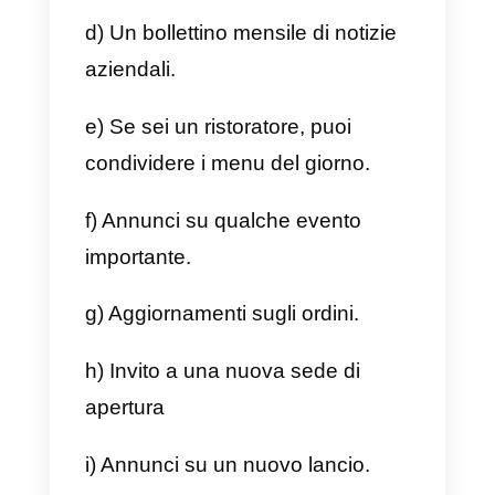
necessario disporre di un
provider di API come
Callbell
per farlo.
Casi d’uso
Per le piccole e grandi imprese, l
funzionalità della newsletter su
WhatsApp è estremamente
importante, quindi ora ti
presentiamo i casi d’uso più