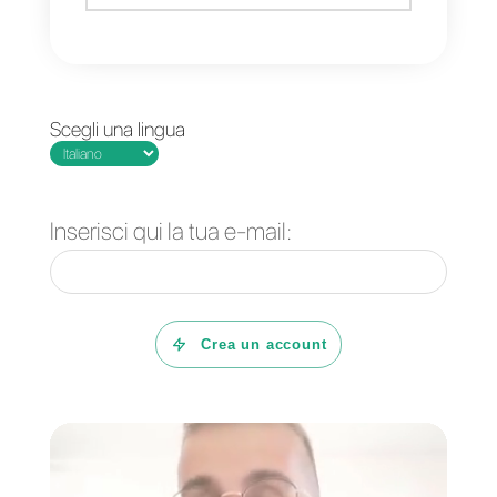
abbastanza economico rispetto
ad altre piattaforme.
Cosa aspetti ad aumentare le tue
vendite e raggiungere più
persone possibile? Se desideri
saperne di più su come inviare la
tua
newsletter tramite
WhatsApp
e su come funziona
Callbell,
clicca qui.