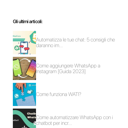
È possibile integrare
Come utilizzare
WhatsApp a Slack?
WhatsApp nelle
concessionarie