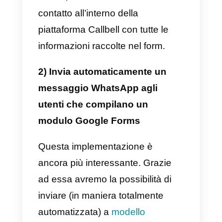
Forms
.
Fatto ciò, puoi iniziare a utilizzare
la
Documentazione dell’API di
Callbell
per connettere il tuo
account WhatsApp aziendale a
Google Forms in base alle tue
esigenze.
Ecco alcuni esempi interessanti d
come trarre vantaggio da questa
integrazione e migliorare i