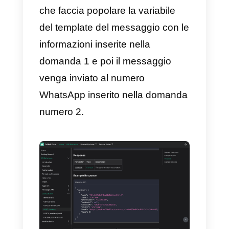
2) Invia automaticamente un
messaggio WhatsApp agli
utenti che compilano un
modulo Google Forms
Questa implementazione è
ancora più interessante. Grazie
ad essa avremo la possibilità di
inviare (in maniera totalmente
automatizzata) a
modello
WhatsApp
a tutti gli utenti che