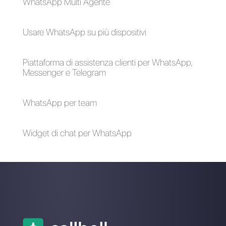
Perché il commercio
Come connettere
conversazionale
WhatsApp a Pipefy |
diventerà
Callbell
imprescindibile per i
brand
L'arte di costruire le
relazioni con i clienti