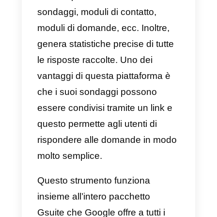
Che cos’è Google Forms?
Questo
strumento posseduto da
Google
è estremamente
interessante, in quanto ci aiuta a
creare moduli specializzati da
utilizzare su piattaforme multiple.
Uno dei grandi vantaggi di Googl
Forms è che ti consente di creare
diversi tipi di moduli come
sondaggi, moduli di contatto,