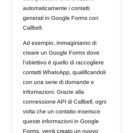
utilizzate.
Come integrare WhatsAp
a Google Forms – Metodo
principale
Se non lo hai già fatto, devi prima
1) Creare un account
Callbell
e
integrare
API di WhatsApp
Business
2) Creare un account
Google