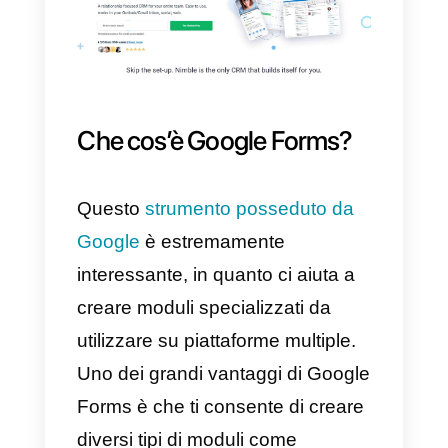
connettersi
WhatsApp
a Google
Forms
, usando il
API Callbell
.
Per procedere devi avere un
account
Callbell
e un resoconto d
Google Forms