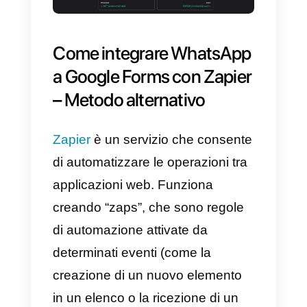
compileranno i Google Forms ch
avrai collegato tramite API a
Callbell.
Non solo, sarà anche possibile
inserire delle variabili all’interno
del messaggio WhatsApp inviato,
per un servizio ancora più
personalizzato.
Facciamo un esempio: