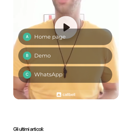
desideri.
Domande Frequenti
Cos'è Callbell?
Cos'è Google
Forms?