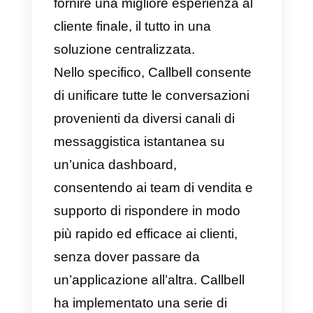
Cos’è Callbell?
Callbell
è una piattaforma SaaS
B2B incentrata sulla
comunicazione tra aziende e
clienti attraverso piattaforme di
messaggistica. È uno strumento
di chat collaborativo a cui le