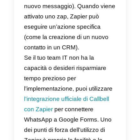
Hai appena creato un Google
Forms dove nella domanda 1
chiedi il nome del contatto e nella
domanda 2 chiedi il numero di
telefono.
Supponiamo di voler inviare
questo modello di messaggio
WhatsApp.
Ciao {{1}}, grazie per aver
completato questo modulo, il