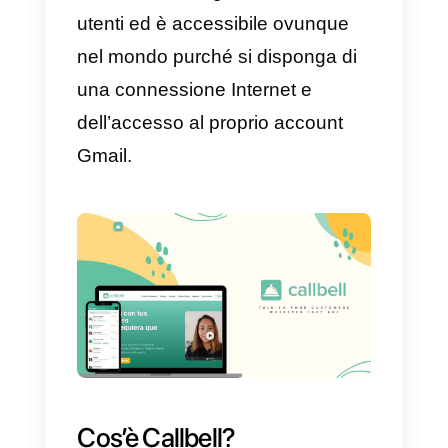
moduli di domande, ecc. Inoltre,
genera statistiche precise di tutte
le risposte raccolte. Uno dei
vantaggi di questa piattaforma è
che i suoi sondaggi possono
essere condivisi tramite un link e
questo permette agli utenti di
rispondere alle domande in mod
molto semplice.
Questo strumento funziona