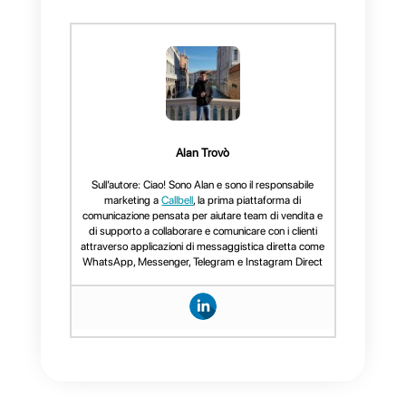
Google Forms tramite Zapier, le
aziende possono creare
automaticamente nuovi contatti
sfruttando i webhook di Callbell.
Ciò consente alle aziende di
avere una visione completa e
aggiornata delle interazioni con i
clienti e comprendere meglio le
loro esigenze e preferenze.
Se non lo hai già fatto, devi
prima: