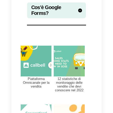
attivato uno zap, Zapier può
eseguire un’azione specifica
(come la creazione di un nuovo
contatto in un CRM).
Se il tuo team IT non ha la
capacità o desideri risparmiare
tempo prezioso per
l’implementazione, puoi utilizzare
l’integrazione ufficiale di Callbell
con Zapier
per connettere
WhatsApp a Google Forms. Uno