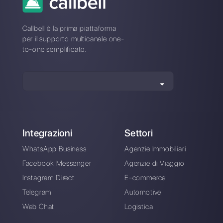
digitalmente: 11+
suggerimenti
Alan Trovò
Sull’autore: Ciao! Sono Alan e sono il responsabile
marketing a
Callbell
, la prima piattaforma di
comunicazione pensata per aiutare team di vendita e
di supporto a collaborare e comunicare con i clienti
attraverso applicazioni di messaggistica diretta come