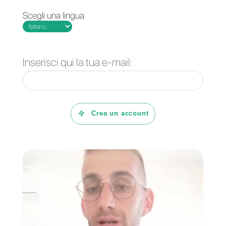
1) Creare un account
Callbell
e
integrarlo in WhatsApp
2) Creare un account
Google
Forms
3) Creare un account
Zapier
Fatto ciò non ti resta che
collegare Callbell e Google Form
a Zapier e programmare gli zap
necessari per le operazioni che