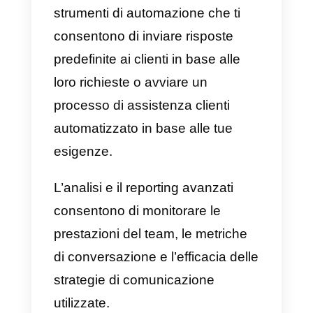
aziende possono collegare la
propria pagina
Facebook
, un
account WhatsApp tramite
API di
WhatsApp Business
,
Instagram
Business
e
Telegram
per
centralizzare i canali di supporto 
fornire una migliore esperienza al
cliente finale, il tutto in una
soluzione centralizzata.
Nello specifico, Callbell consente
di unificare tutte le conversazioni