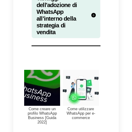
statistiche delle chat
in arrivo, i
canali preferiti degli utenti, il
numero di messaggi ricevuti ed
inviati e altri dati che offriranno
interessanti insight riguardanti la
tua attività.
Potrai trovare tutto questo e molt
altro all’interno della piattaforma d
Callbell. Se vuoi ottenere ulteriori
informazioni su come utilizzare il