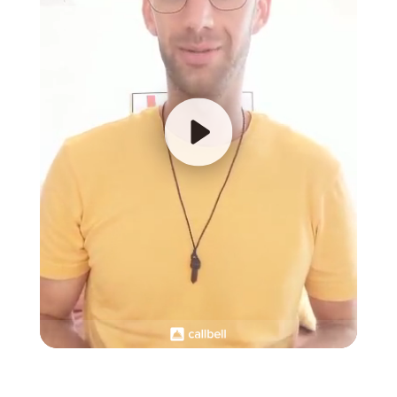
WhatsApp?
clienti personalizzato
con WhatsApp
Come ottenere
metriche della tua
azienda su
WhatsApp