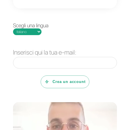
Come creare un
Come utilizzare
profilo WhatsApp
WhatsApp per e-
Business [Guida
commerce
2022]
Come condividere la
Alcune idee per
posizione su
offrire un servizio