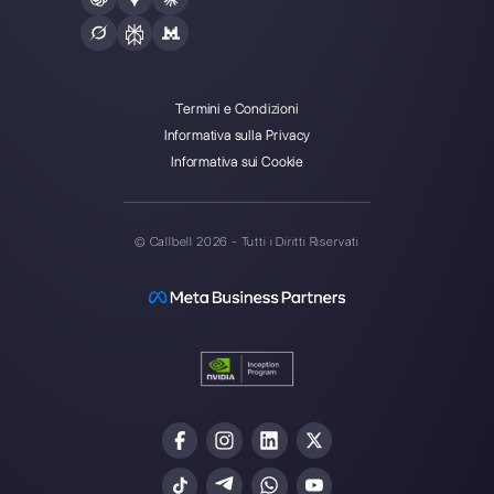
contemporaneamente
Come utilizzare WhatsApp e
Messenger per il delive…
Differenze tra WhatsApp Busines
API di WhatsApp…
Risorse utili
WhatsApp Multi Agente
Usare WhatsApp su più dispositivi