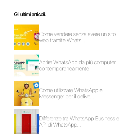
Alan Trovò
Sull’autore: Ciao! Sono Alan e sono il responsabile
marketing a
Callbell
, la prima piattaforma di
comunicazione pensata per aiutare team di vendita e
di supporto a collaborare e comunicare con i clienti
attraverso applicazioni di messaggistica diretta come
WhatsApp, Messenger, Telegram e Instagram Direct