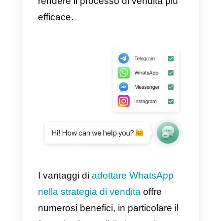
informazioni, assistenza e, in
ultima istanza, acquistare i loro
prodotti/servizi.
Per questo è fondamentale crear
una struttura solida che permetta
di
raccogliere e gestire le lead
di WhatsApp
, in modo da
rendere il processo di vendita più
efficace.