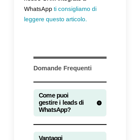
consentiranno al tuo team di
comunicare informazioni su una
particolare lead. È possibile
impostare
risposte rapide
, per
velocizzare la comunicazione,
assegnare tag
agli utenti, in
modo da categorizzarli e filtrarli
più facilmente e
rinominare i
contatti
, per poterli riconoscere i
tempi brevi.
Vi sono a disposizione anche
le