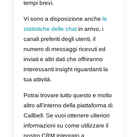
piattaforma.
Le lead in entrata verranno
automaticamente (o
manualmente) distribuite
tra i
membri del team di vendita, in
modo casuale, e potranno esser
gestite all’interno del nostro CRM
integrato a WhatsApp.
All’interno della piattaforma è
possibile creare
note interne
, ch