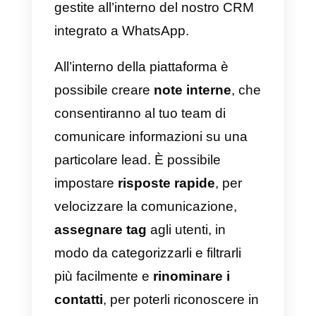
WhatsApp ed invitare il tuo team
di vendite fino a un massimo di
100 agenti
, che si occuperà di
gestire le lead in arrivo.
Tutti i membri del team di vendita
potranno
gestire le lead da
remoto
, e potranno accedere all
dashboard di Callbell utilizzando
semplicemente le credenziali
create in seguito all’invito nella