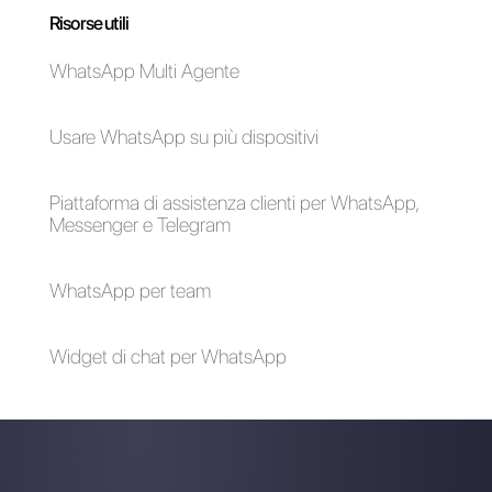
Come collegare
Come collegare
WhatsApp a Zoho
WhatsApp a NoCRM
CRM | Callbell
| Callbell
Come connettere
Come connettere gli
WhatsApp a
operatori sanitari con
Microsoft Forms |
i loro pazienti
Callbell
utilizzando
WhatsApp