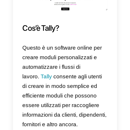
Per renderlo possibile è
necessario disporre di un accoun
Callbell
e un resoconto di
Tally
.
Cos’è Tally?