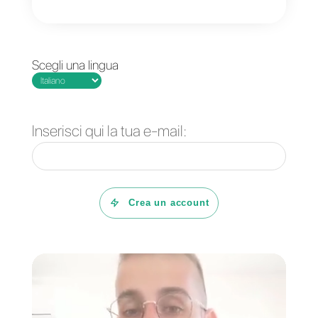
visione completa e aggiornata
delle interazioni con i clienti,
aiutando a comprendere meglio l
loro esigenze e preferenze, che 
fondamentale per fornire un
servizio migliore.
Se non lo hai già fatto, devi prima
1) Creare un account
Callbell
e
integrarlo in WhatsApp
2) Creare un account
Tally