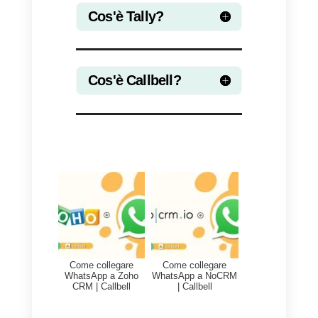
gestione del progetto, in modo
che ogni volta che viene ricevuta
una nuova e-mail, venga creata
automaticamente una nuova
attività nello strumento di gestion
del progetto.
Se non si dispone della capacità
o si desidera risparmiare tempo
durante la distribuzione, un’altra
opzione consiste nell’usare