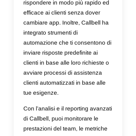
messaggistica. È uno strumento
di chat collaborativo a cui le
aziende possono collegare la
propria pagina
Facebook
, un
account WhatsApp tramite
API di
WhatsApp Business
,
Instagram
Business
e
Telegram
per
centralizzare i canali di supporto 
fornire una migliore esperienza al
cliente finale, il tutto in una
soluzione centralizzata.