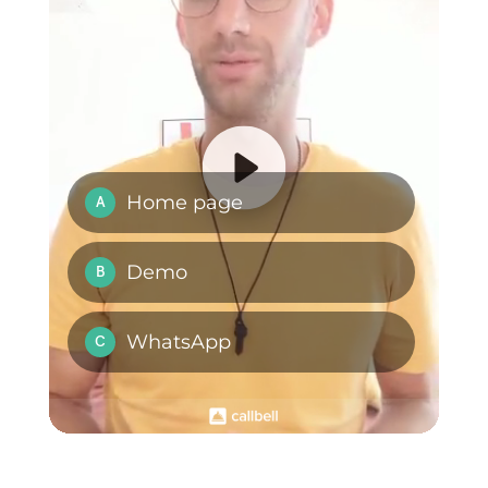
3) Creare un account
Zapier
Fatto ciò non ti resta che
collegare Callbell e Tally a Zapier
e programmare gli zap necessari
per le operazioni che desideri.
Domande Frequenti