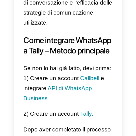
Con Callbell, puoi centralizzare
tutte le tue conversazioni da più
canali di messaggistica
istantanea su un’unica
piattaforma, consentendo ai team
di vendita e supporto di
rispondere in modo più rapido ed
efficace ai clienti senza dover
cambiare app. Inoltre, Callbell ha
integrato strumenti di
automazione che ti consentono d