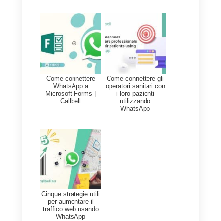
l’
integrazione ufficiale di Callbell
con Zapier
a cui connettere
WhatsApp a
Tally
. Uno dei
vantaggi più significativi
dell’utilizzo di Zapier è la facilità e
la velocità con cui è possibile
eseguire l’integrazione. Tuttavia, 
importante notare che un
potenziale svantaggio è il costo
associato al suo utilizzo.