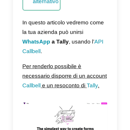
Metodo
principale
Come
integrare
WhatsApp
a Tally con
Zapier –
Metodo
alternativo
In questo articolo vedremo come
la tua azienda può unirsi
WhatsApp
a Tally
, usando l’
API
Callbell
.