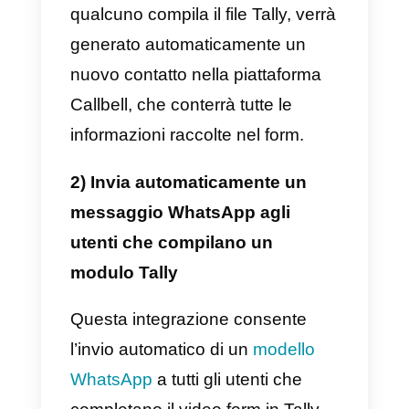
di installazione, avrai accesso al
file
Documentazione dell’API di
Callbell
per integrare il tuo
account WhatsApp aziendale co
Tally in base alle tue esigenze.
Esistono diversi esempi di come
questa integrazione può
migliorare i processi aziendali:
1) Crea e ottieni contatti e lead
su WhatsApp utilizzando
forme