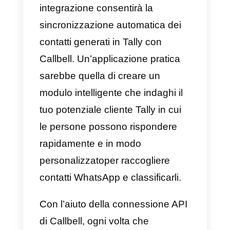
utilizzate.
Come integrare WhatsAp
a Tally – Metodo principale
Se non lo hai già fatto, devi prima
1) Creare un account
Callbell
e
integrare
API di WhatsApp
Business
2) Creare un account
Tally.
Dopo aver completato il process