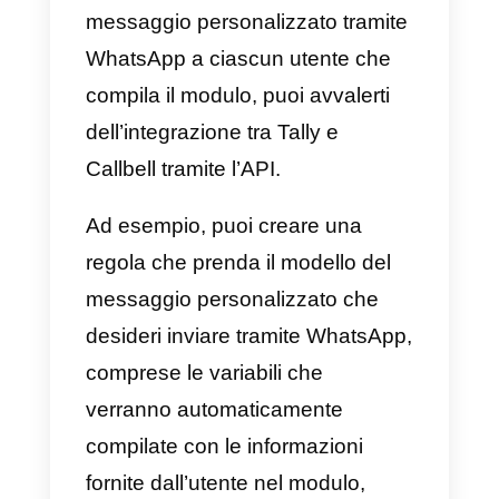
2) Invia automaticamente un
messaggio WhatsApp agli
utenti che compilano un
modulo
Tally
Questa integrazione consente
l’invio automatico di un
modello
WhatsApp
a tutti gli utenti che
completano il video form in Tally,
che si collegherà tramite API a
Callbell.