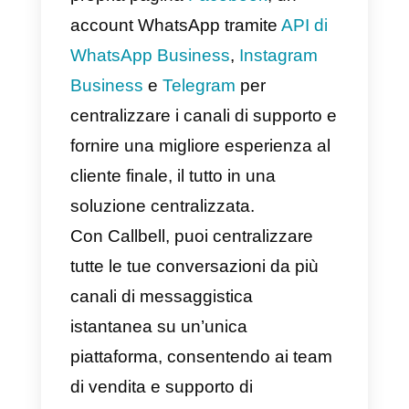
Cos’è Callbell?
Callbell
è una piattaforma SaaS
B2B incentrata sulla
comunicazione tra aziende e
clienti attraverso piattaforme di