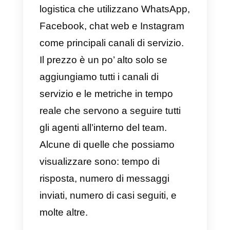
presenta come uno strumento
buono ma costoso da cui però
potrai ottenere molti benefici.
d) Leadsales