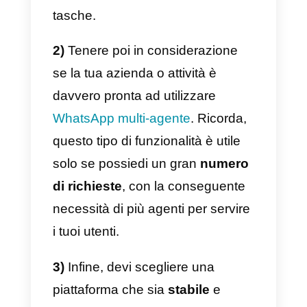
Cosa devo considerare
quando scelgo una
piattaforma WhatsApp
multi-agente?
Prima di tutto, devi comprendere
quali sono i limiti del tuo budget,
poiché questo tipo di software è
piuttosto costoso e non tutte le
aziende possono affrontare
spese così corpose. Qui sotto