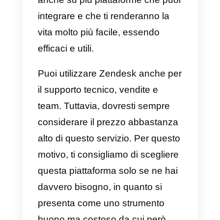
servizio abilitati. Questi sono
generalmente focalizzati sull’uso
dei bot e questo è solitamente il
loro punto di forza insieme
all’automazione della
comunicazione, che non
consigliamo, poiché i clienti
tendono ad apprezzare molto di
più un trattamento umano. È uno
strumento un po’ complicato da
usare all’inizio ma, con la pratica,