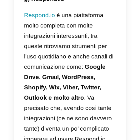
inviati, numero di casi seguiti, e
molte altre.
Ciò che rende questa soluzione
molto attraente è il fatto di
possedere un sistema integrato d
gestione degli ordini che ti possa
consentire di gestire tutti gli
acquisti o le richieste dei clienti
sul tuo sito Web, che funziona
perfettamente per negozi online,