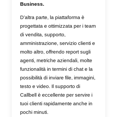
Ora, ti mostreremo le 10 migliori
piattaforme di
WhatsApp multi-
agente
affinché tu possa
decidere quale sia la più adatta
alle tue esigenze.