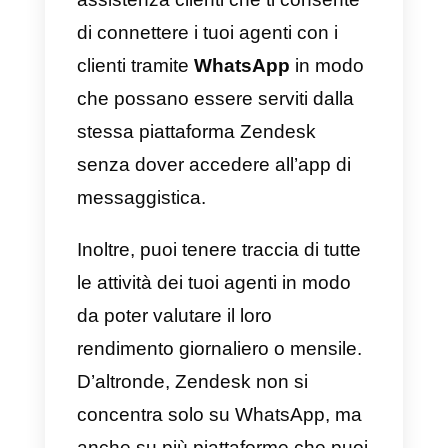
agente per
WhatsApp
che è il
più importante. Questo consente
di collegare più agenti a un unico
numero WhatsApp, essendo
quindi in grado di servire tutti i
clienti da un unico posto.
D’altra parte, offre la possibilità di
creare
metriche e bot
per
automatizzare i processi
all’interno dei diversi canali di