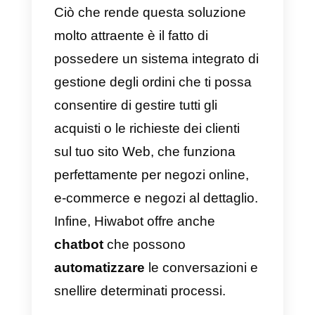
Leadsales
è una piattaforma
creata in Messico nel 2020, è
focalizzata esclusivamente su
WhatsApp, possiede quindi un
solo canale di comunicazione e
sostanzialmente offre lo stesso
servizio di altre aziende simili,
ossia
WhatsApp multi-agente
per i team. Questo strumento si
concentra sulle piccole aziende
che possiedono più di un agente