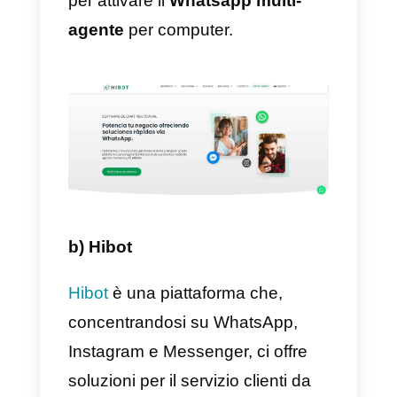
canali di servizio come
Telegram
Instagram Direct, Facebook
Messenger e WhatsApp
Business.
D’altra parte, la piattaforma è
progettata e ottimizzata per i tea
di vendita, supporto,
amministrazione, servizio clienti e
molto altro, offrendo report sugli
agenti, metriche aziendali, molte