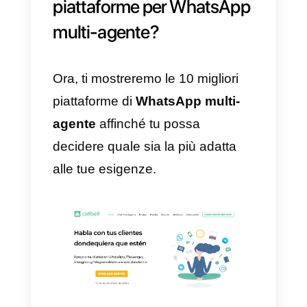
solo se possiedi un gran
numero
di richieste
, con la conseguente
necessità di più agenti per servir
i tuoi utenti.
3)
Infine, devi scegliere una
piattaforma che sia
stabile
e
abbia un eccellente
servizio
clienti
in modo che nel caso in
cui dovesse presentarsi un
inconveniente, questo potrà
essere risolto rapidamente.