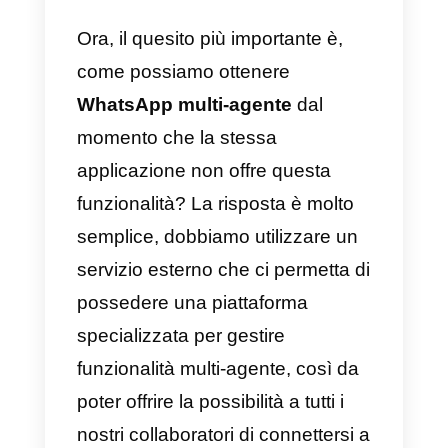
il tuo team di assistenza da un
unico numero WhatsApp, ovvero
puoi creare tutti gli agenti di cui
hai bisogno e che i tuoi clienti
necessitano, ognuno con il
proprio account e da un unico
numero WhatsApp, incredibile
vero?
Ora, il quesito più importante è,
come possiamo ottenere
WhatsApp multi-agente
dal