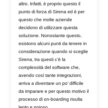
come canali, fai attenzione,
Leadsales non fa per te. Oltre a
questi servizi, offre anche un
CRM per WhatsApp
dove puoi
gestire i tuoi clienti e seguire
l’intero processo di vendita,
vedere il loro stato e salvare tutte
le loro informazioni. Si presenta
come un ottimo strumento per i
team in cui i clienti vengono gestit
quotidianamente e cercano di