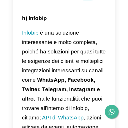
decidono di utilizzare questa
soluzione. Nonostante questo,
esistono alcuni punti da tenere in
considerazione quando si scegli
Sirena, tra questi c’è la
complessità del software che,
avendo così tante integrazioni,
arriva a diventare un po’ difficile
da imparare e per questo motivo i
processo di on-boarding risulta
lento e noioso.