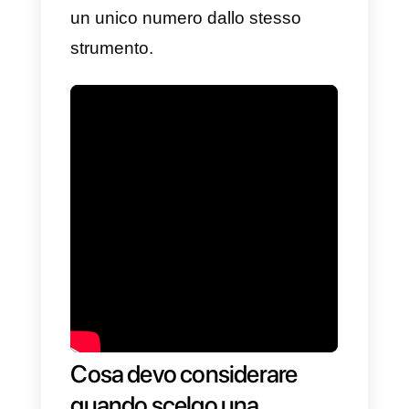
momento che la stessa
applicazione non offre questa
funzionalità? La risposta è molto
semplice, dobbiamo utilizzare un
servizio esterno che ci permetta d
possedere una piattaforma
specializzata per gestire
funzionalità multi-agente, così da
poter offrire la possibilità a tutti i
nostri collaboratori di connettersi 
un unico numero dallo stesso