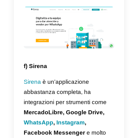
il cui lavoro riguarda il rispondere
alle richieste nell’app di
messaggistica istantanea.
Leadsales è uno degli strumenti
con un prezzo più basso sul
mercato se lo confrontiamo con
altre soluzioni simili; tuttavia, si
focalizza solo su WhatsApp.
Quindi, se stai cercando uno
strumento che offra
Instagram,
Twitter, Telegram o Facebook