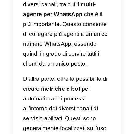
funzionalità in termini di chat e la
possibilità di inviare file, immagini
testo e video. Il supporto di
Callbell è eccellente per servire i
tuoi clienti rapidamente anche in
pochi minuti.
Puoi anche inviare file, immagini,
testo e video, Callbell ha anche
appena attivato la sua opzione
Instagram Direct multi-agente
ch
lo rende una soluzione molto più