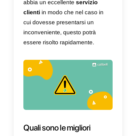
puoi trovare i punti da
considerare:
1)
Inizialmente dovresti cercare
una
piattaforma
adatta alle tue
tasche.
2)
Tenere poi in considerazione
se la tua azienda o attività è
davvero pronta ad utilizzare
WhatsApp multi-agente
. Ricorda,
questo tipo di funzionalità è utile