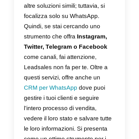
stessa piattaforma Zendesk
senza dover accedere all’app di
messaggistica.
Inoltre, puoi tenere traccia di tutte
le attività dei tuoi agenti in modo
da poter valutare il loro
rendimento giornaliero o mensile.
D’altronde, Zendesk non si
concentra solo su WhatsApp, ma
anche su più piattaforme che puo
integrare e che ti renderanno la