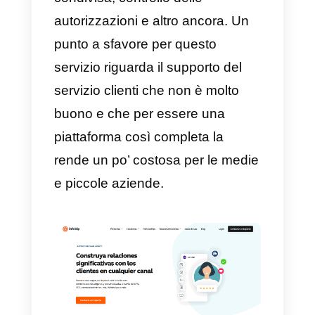
f) Sirena
Sirena
è un’applicazione
abbastanza completa, ha
integrazioni per strumenti come
MercadoLibre, Google Drive,
WhatsApp
,
Instagram
,
Facebook Messenger
e molto
altro. Infatti, è proprio questo il
punto di forza di Sirena ed è per
questo che molte aziende