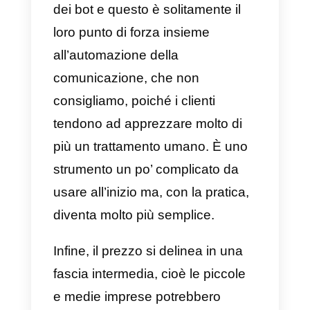
completa.
D’altra parte, il supporto di
Callbell
è eccellente, sono molto
amichevoli e rispondono
rapidamente ai loro clienti, anche
in pochi minuti. È senza dubbio
una delle migliori opzioni che hai
per attivare il
Whatsapp multi-
agente
per computer.