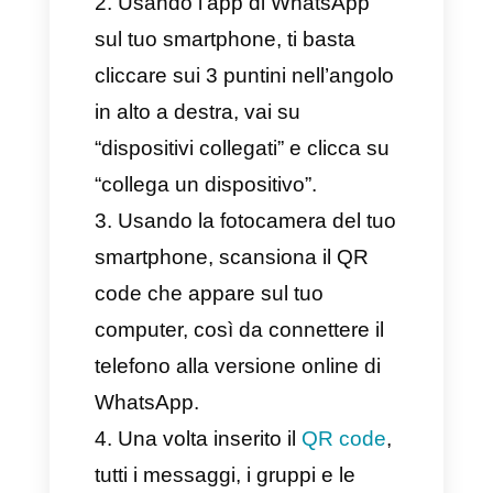
semplice e intuitivo.
Come aprire WhatsApp
Web dal browser? (Guida
Dettagliata)
Per prima cosa, devi andare
su
web.whatsapp.com
da
qualsiasi browser tramite il tuo
computer desktop o laptop.
Usando l’app di WhatsApp