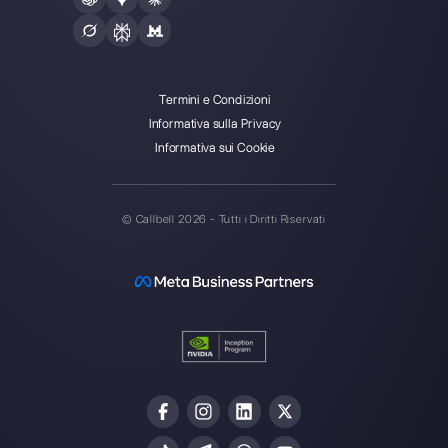
La tua azienda vuole centralizzare
messaggistic…
Come richiedere accesso alle
WhatsApp Business API…
Instagram Direct Marketing: ecco
come funziona [Gu…
I 9 migliori esempi di campagne 
marketing di su…