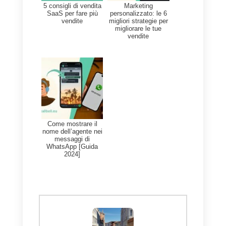
CRM per WhatsApp.
Callbell
ti permette di gestire le
conversazioni di WhatsApp,
Telegram, Instagram Direct,
Facebook Messenger e Web
Chat in un unico posto.
Consente una migliore
organizzazione delle chat,
l’invio di messaggi massivi,
l’accesso a metriche avanzate
e l’utilizzo di chatbot per