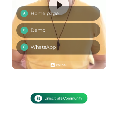
SaaS per fare più
personalizzato: le 6
vendite
migliori strategie per
migliorare le tue
vendite
Come mostrare il
nome dell’agente nei
messaggi di
WhatsApp [Guida
2024]