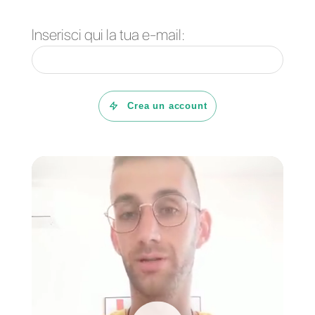
WhatsApp Business
Come gestire elevati
verificato: come
volumi di richieste a
ottenere la spunta
Natale
verde
5 consigli di vendita
Marketing