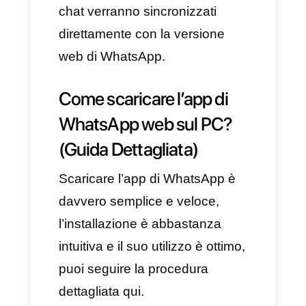
sul tuo smartphone, ti basta
cliccare sui 3 puntini nell’angolo
in alto a destra, vai su
“dispositivi collegati” e clicca su
“collega un dispositivo”.
Usando la fotocamera del tuo
smartphone, scansiona il QR
code che appare sul tuo
computer, così da connettere il
telefono alla versione online di
WhatsApp.