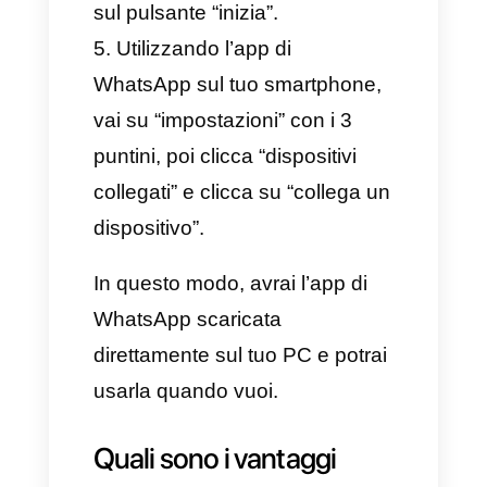
l’installazione è abbastanza
intuitiva e il suo utilizzo è ottimo,
puoi seguire la procedura
dettagliata qui.
Apri il browser del tuo
computer e vai sul sito web
https://www.whatsapp.com/dow
nload
Seleziona l’opzione “Desktop
Windows” o “Desktop iOS”, a
seconda del tuo computer e