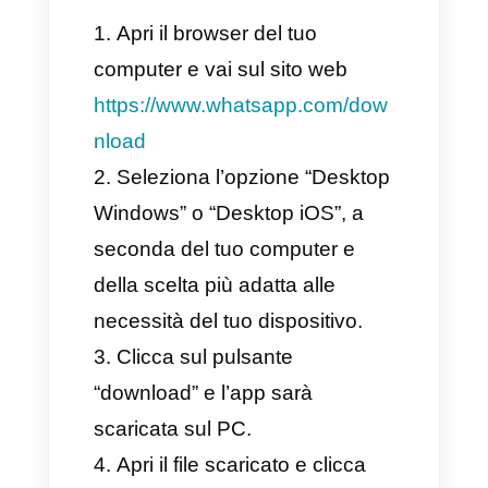
Una volta inserito il
QR code
,
tutti i messaggi, i gruppi e le
chat verranno sincronizzati
direttamente con la versione
web di WhatsApp.
Come scaricare l’app di
WhatsApp web sul PC?
(Guida Dettagliata)
Scaricare l’app di WhatsApp è
davvero semplice e veloce,