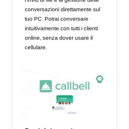
collegati” e clicca su “collega un
dispositivo”.
In questo modo, avrai l’app di
WhatsApp scaricata
direttamente sul tuo PC e potrai
usarla quando vuoi.
Quali sono i vantaggi
nell’utilizzare WhatsApp
Web?