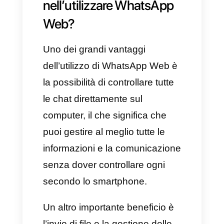
della scelta più adatta alle
necessità del tuo dispositivo.
Clicca sul pulsante
“download” e l’app sarà
scaricata sul PC.
Apri il file scaricato e clicca
sul pulsante “inizia”.
Utilizzando l’app di
WhatsApp sul tuo smartphone,
vai su “impostazioni” con i 3
puntini, poi clicca “dispositivi