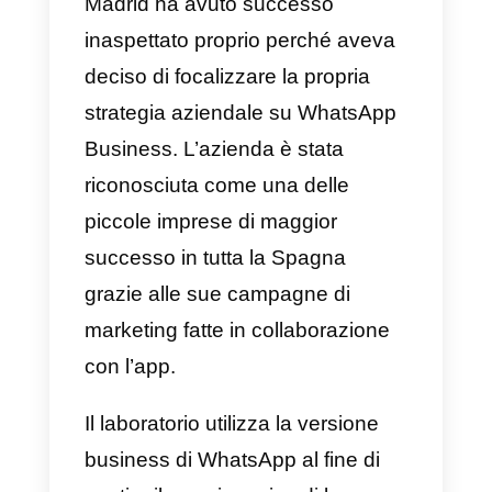
network con un ingresso mensile
di 1.000 euro. Questa campagna
ha dimostrato come le pubblicità
effettuate su WhatsApp Marketin
possano essere utilizzate per
coinvolgere i clienti anche in
concorsi divertenti ed
entusiasmanti, rafforzando al
contempo la connessione del
brand con il suo pubblico.
6) Noleggia un Predator –