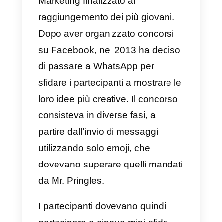
sull’invio di avvisi includenti scont
last minute, permettendo agli
utenti di non perdere delle mete
estremamente interessanti. Tra
queste offerte si possono trovare
voli a partire da 80 centesimi. La
strategia di marketing di
Holidayguru implementata su
WhatsApp può considerarsi un
modo efficace per raggiungere i
clienti in maniera assolutamente