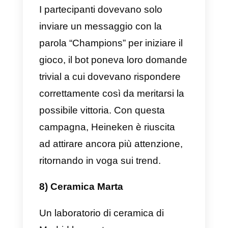
partecipare a cinque mini-sfide
per dimostrare la loro capacità di
guidare e influenzare le masse.
Nel caso in cui fossero riusciti a
superare tutte le sfide, avrebbero
successivamente ricevuto una
chiamata. La campagna ha avut
un successo incredibile, con più
di 300.000 partecipanti. Il vincitor
finale è diventato un
ambasciatore Pringles sui social