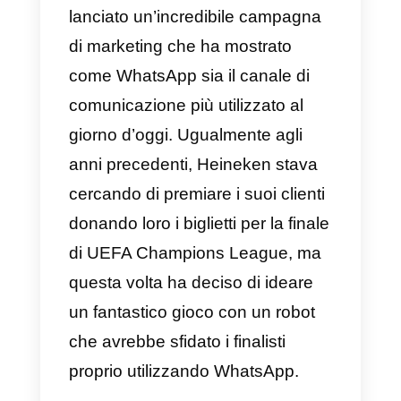
su Facebook, nel 2013 ha deciso
di passare a WhatsApp per
sfidare i partecipanti a mostrare l
loro idee più creative. Il concorso
consisteva in diverse fasi, a
partire dall’invio di messaggi
utilizzando solo emoji, che
dovevano superare quelli mandat
da Mr. Pringles.
I partecipanti dovevano quindi