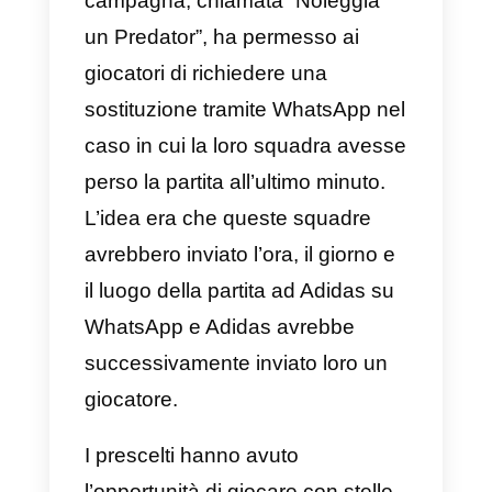
interazioni, con punte di 300
conversazioni simultanee. Il
marchio ha registrato i consigli di
seduzione sul suo sito Web,
inserendo i migliori partecipanti e
ricevendo un’altissima visibilità in
diversi paesi spagnoli. Questa
campagna pubblicitaria effettuata
su WhatsApp Marketing è riuscit
a dimostrare ancora una volta
quanto sia abile questa