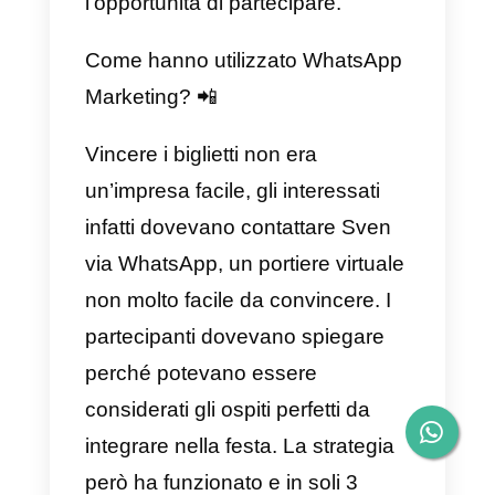
Predator20. La campagna è stat
un successone grazie alle
apparizioni di stelle del calcio
divenendo virali in soli sei giorni.
7) “La strada verso la Finale” –
Heineken
Durante la finale di UEFA
Champions League, il prestigioso
marchio di birra olandese ha
lanciato un’incredibile campagna