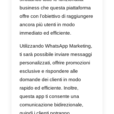
Che cos’è il marketing
WhatsApp
Per comprendere al meglio il
funzionamento di
WhatsApp
Marketing
, dobbiamo prima
conoscere il nostro pubblico di
arrivo e come riusciremo ad
affrontarlo con la nostra nuova
strategia. Questo modo
innovativo di fare marketing non 