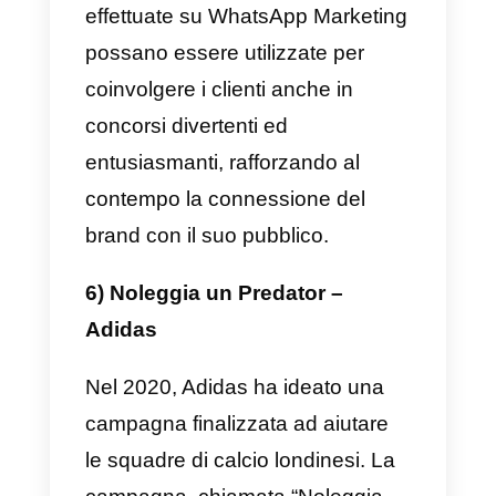
interessati a descrivere e
utilizzare le loro personali
tecniche di seduzione con
messaggi di testo, fotografie,
video e audio così da far
innamorare l’Aygo che, in realtà,
era gestito da un community
manager.
La campagna è stata un
successone, ricevendo più di
17.000 messaggi e 89.000