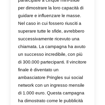
personalizzata, generando
preziose interazioni.
4) Ottieni un AYGO – Toyota
Toyota ha sorpreso ancora una
volta con una nuova campagna
effettuata interamente su
WhatsApp, offrendo in premio
un’auto da consegnare a San
Valentino. Con il nome “Ottieni un
AYGO”, il marchio ha invitato gli