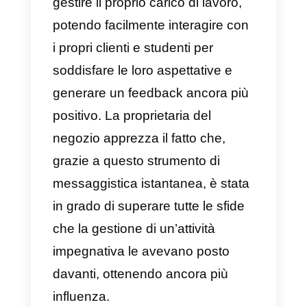
Adidas
Nel 2020, Adidas ha ideato una
campagna finalizzata ad aiutare
le squadre di calcio londinesi. La
campagna, chiamata “Noleggia
un Predator”, ha permesso ai
giocatori di richiedere una
sostituzione tramite WhatsApp ne
caso in cui la loro squadra avess
perso la partita all’ultimo minuto.