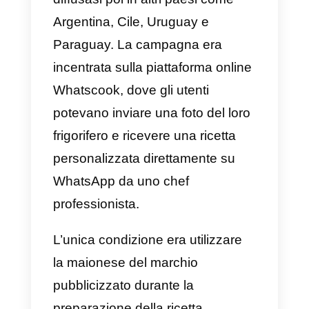
ineceppibile, migliorando così
l’interazione con i clienti e
aumentando le vendite.
1) Campagna Accor di
successo
Negli hotel Accor situati nel
Regno Unito ed in Irlanda, agli
ospiti viene fornito un numero di
telefono WhatsApp insieme alla
chiave della camera. In questo