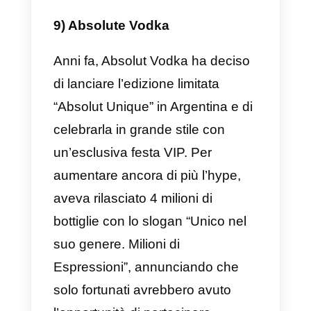
L’idea era che queste squadre
avrebbero inviato l’ora, il giorno e
il luogo della partita ad Adidas su
WhatsApp e Adidas avrebbe
successivamente inviato loro un
giocatore.
I prescelti hanno avuto
l’opportunità di giocare con stelle
del calcio come Kaká e i migliori
talenti londinesi, il tutto
promuovendo le scarpe