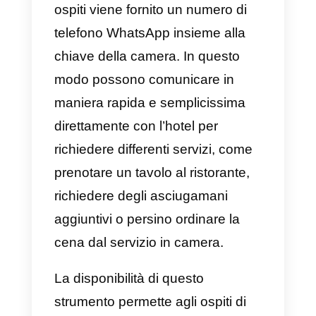
combinato con altri
strumenti
come Callbell
al fine di migliorar
il servizio clienti e di vendita
all’interno della tua azienda.
Questo strumento fornisce
molteplici funzionalità come
statistiche, CRM, routing
automatico, chat multi-agente e
molti altri servizi capaci di aiutare
le aziende ad incrementare le lor
vendite su WhatsApp e altri socia