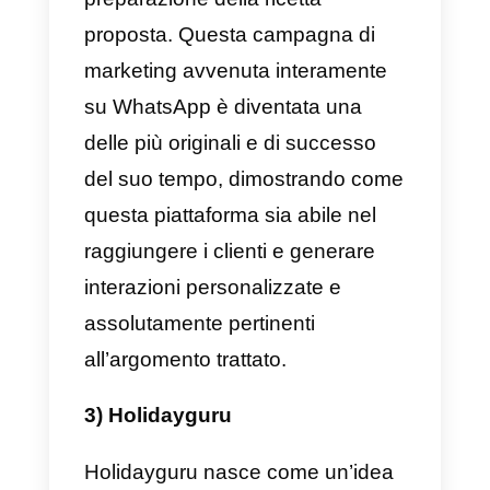
modo possono comunicare in
maniera rapida e semplicissima
direttamente con l’hotel per
richiedere differenti servizi, come
prenotare un tavolo al ristorante,
richiedere degli asciugamani
aggiuntivi o persino ordinare la
cena dal servizio in camera.
La disponibilità di questo
strumento permette agli ospiti di
sentirsi ancora più a loro agio e