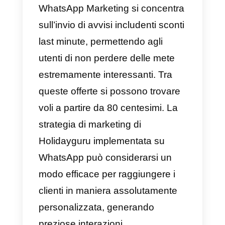
unica per il lancio del marchio di
maionese Hellman’s in Brasile,
diffusasi poi in altri paesi come
Argentina, Cile, Uruguay e
Paraguay. La campagna era
incentrata sulla piattaforma onlin
Whatscook, dove gli utenti
potevano inviare una foto del loro
frigorifero e ricevere una ricetta
personalizzata direttamente su
WhatsApp da uno chef
professionista.