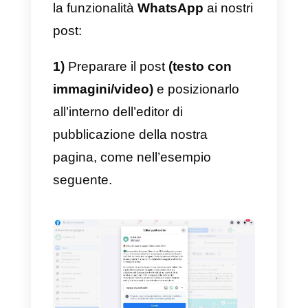
determinata azione ne trarrà un
vantaggio, non è la stessa cosa.
Ma trasmettere questo valore no
è sempre sufficiente, bisogna
anche mostrare
sicurezza e
rilevanza
. Ti suggeriamo quindi d
modificare gli inviti all’interazione
nei tuoi testi con frasi che
contengano veri e propri
suggerimenti all’azione:
“scarica”, “invia”, “acquista”
,