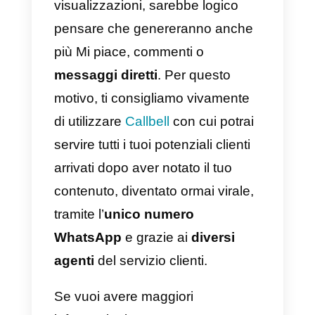
precedentemente
configurato i
tuoi dati WhatsApp, in modo che
Facebook possa riconoscere il
tuo numero di telefono. Puoi farlo
in questo modo:
4)
Andiamo alla configurazione
della
nostra pagina
, clicchiamo
su WhatsApp e infine
aggiungiamo tutte le informazioni
richieste.