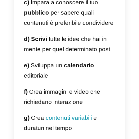
post accattivante
Non tutti siamo abili ideatori di
post accattivanti
sui nostri social
networks, riuscendo a ricevere
svariati Mi piace e messaggi,
quindi ti consigliamo alcune
buone pratiche per rendere il tuo
post molto più interessante:
a)
Mantieni il contenuto semplice