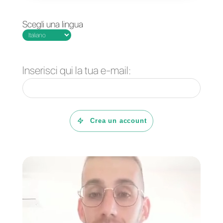
volta creato il tuo catalogo digital
avrai a disposizione un link
condivisibile che rimanda al tuo
catalogo digitale (es.
v2project.callbell.shop)
Per collegare il tuo catalogo
WhatsApp a Facebook non
dovrai fare altro che
condividere
il link
del negozio su un post o
una storia di Facebook, oppure
creare un annuncio che rimand