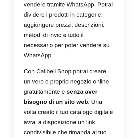
Per
migliorare
la visualizzazione
delle tue pubblicazioni, è
consigliabile utilizzare alcune
strategie di
acquisto di strument
che permettano di esporre i tuoi
contenuti al maggior numero di
clienti, nonché di sviluppare
tecniche che migliorino la
visualizzazione
in base al
contenuto pubblicato con
micro
influencers.
In questo modo,