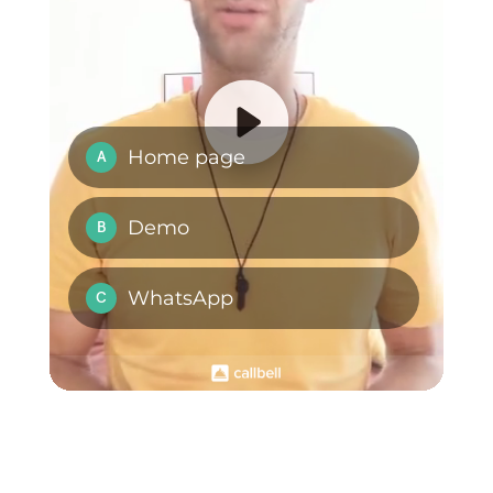
al catalogo
, per fare in modo ch
i tuoi utenti Facebook possano
facilmente aggiungere i prodotti a
carrello ed ordinarli direttamente
su WhatsApp.
Visita il sito di Callbell Shop per
maggiori informazioni.
Domande Frequenti