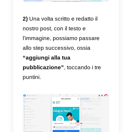
ecc. Successivamente potresti
porti delle domande per
comprendere se all’utente
convenga o meno fare clic su ciò
che gli stai offrendo.
Perché dovrebbe cliccare lì?
Cosa voglio ottenere da quel clic
Vuoi avere più informazioni sulle
conversioni e interazioni?