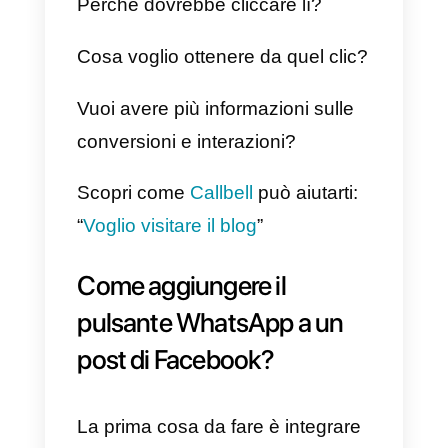
Pensa che quando l’utente legge
il messaggio che hai condiviso,
quello è l’esatto momento in cui
decide se vuole interagire o men
con te.
Ricorda che trasmettere un
messaggio diretto senza dare
molte informazioni rispetto a uno
in cui dai
valore al cliente
,
facendogli capire che se farà una