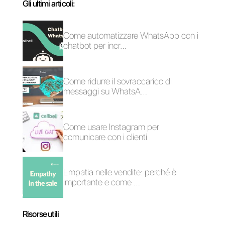
Come aggiungere
il pulsante
WhatsApp a un
post di
Facebook?
Come ottimizzare
gli inviti all'azione
in un post di
Facebook?