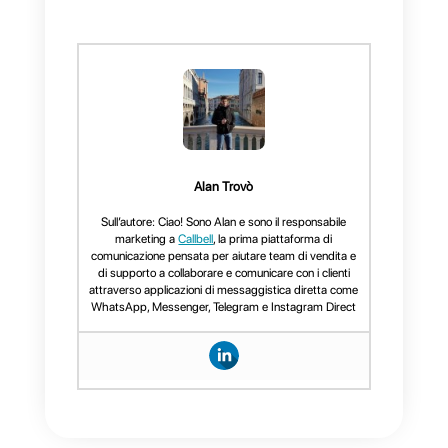
vendere tramite WhatsApp. Potra
dividere i prodotti in categorie,
aggiungere prezzi, descrizioni,
metodi di invio e tutto il
necessario per poter vendere su
WhatsApp.
Con Callbell Shop potrai creare
un vero e proprio negozio online
gratuitamente e
senza aver
bisogno di un sito web.
Una