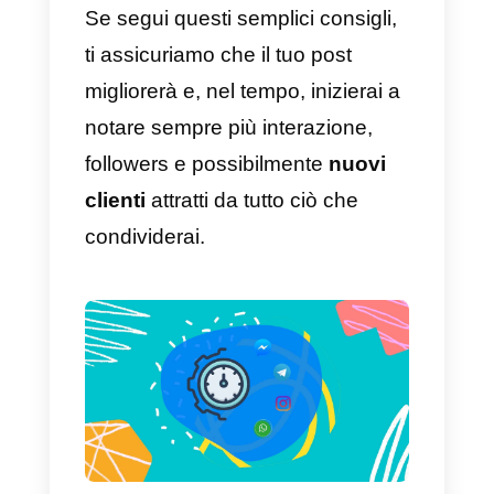
e ben
organizzato
b)
Scrivi un testo
ben descritto
,
evitando incomprensioni
c)
Impara a conoscere il tuo
pubblico
per sapere quali
contenuti è preferibile condivider
d)
Scrivi
tutte le idee che hai in
mente per quel determinato post
e)
Sviluppa un
calendario