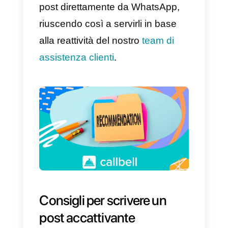
semplice: basta avere una copia
dell’immagine/video che stai per
pubblicare, poi cliccare sulla
funzione per aggiungere la
condivisione su WhatsApp e
terminare la configurazione.
Questo ci aiuterà a canalizzare la
maggior parte delle domande
degli utenti che vedranno il nostr
post direttamente da WhatsApp,