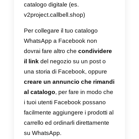
avrai un maggiore impatto.
Allo stesso modo, sappiamo che
se i tuoi post ricevono più
visualizzazioni, sarebbe logico
pensare che genereranno anche
più Mi piace, commenti o
messaggi diretti
. Per questo
motivo, ti consigliamo vivamente
di utilizzare
Callbell
con cui potrai
servire tutti i tuoi potenziali clienti
arrivati dopo aver notato il tuo