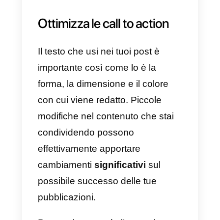
editoriale
f)
Crea immagini e video che
richiedano interazione
g)
Crea
contenuti variabili
e
duraturi nel tempo
Se segui questi semplici consigli,
ti assicuriamo che il tuo post
migliorerà e, nel tempo, inizierai a
notare sempre più interazione,