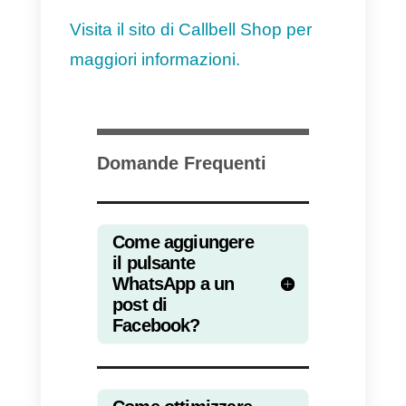
contenuto, diventato ormai virale,
tramite l’
unico numero
WhatsApp
e grazie ai
diversi
agenti
del servizio clienti.
Se vuoi avere maggiori
informazioni su questo
fenomenale strumento, clicca
qui