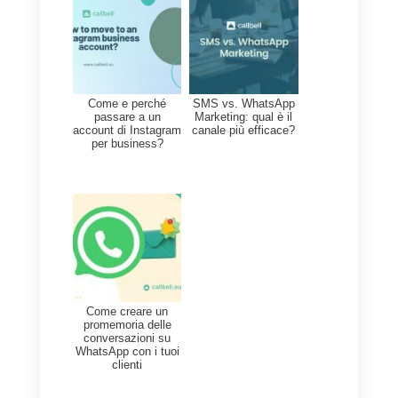
prodotti su WhatsApp e poter
vendere senza aver bisogno di u
sito web. Non dovrai far altro che
registrarti su Callbell Shop con u
account Google, inserire il nome,
descrizione e logo della tua
attività per iniziare a configurare il
tuo catalogo.
Una volta creato il negozio, nella
sezione “Catalogo” potrai
inserir
i prodotti o servizi
che desideri