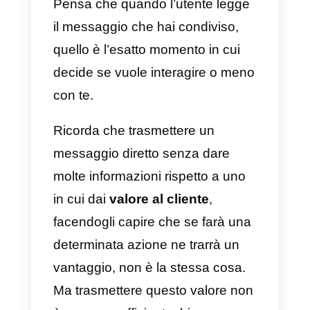
followers e possibilmente
nuovi
clienti
attratti da tutto ciò che
condividerai.
Ottimizza le call to action