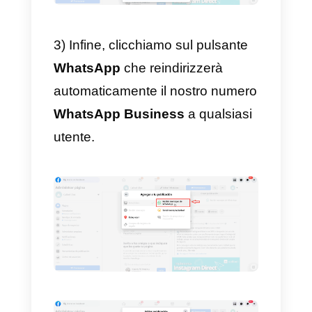
Scopri come
Callbell
può aiutarti:
“
Voglio visitare il blog
”
Come aggiungere il
pulsante WhatsApp a un
post di Facebook?
La prima cosa da fare è integrare
la funzionalità
WhatsApp
ai nostr
post:
1)
Preparare il post
(testo con