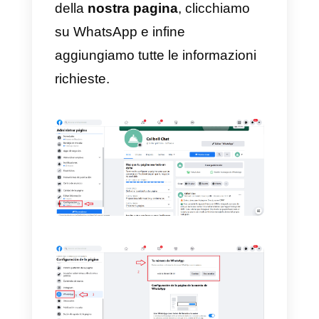
2)
Una volta scritto e redatto il
nostro post, con il testo e
l’immagine, possiamo passare
allo step successivo, ossia
“aggiungi alla tua
pubblicazione”
, toccando i tre
puntini.