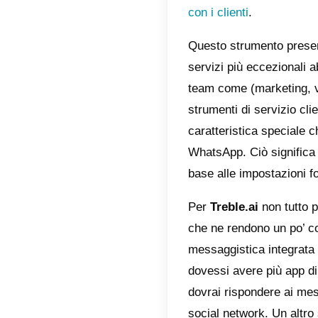
fun
Com
Van
Dov
La m
Treble.a
per la c
applica
clienti,
con i cli
Questo s