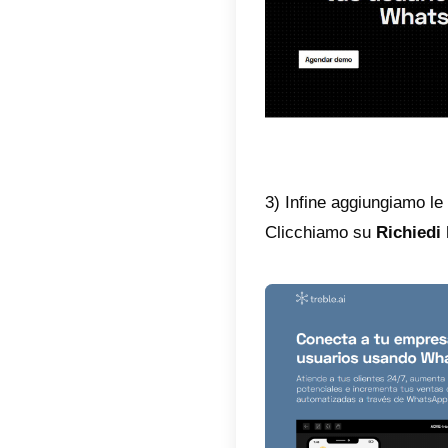
4) Pul
Su
Treb
Web in 
te da lì.
Come r
Per regi
e relati
1) La pr