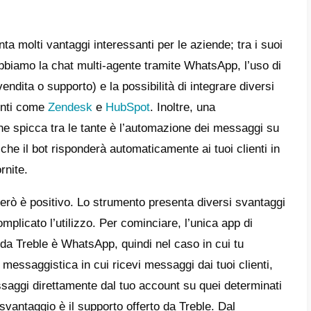
zionamento di Treble.ai
e registrarsi su Treble.ai
taggi e svantaggi di Treble.ai
rei acquisire Treble.ai?
igliore alternativa a Treble.ai
i è uno strumento che si concentra principa
omunicazione con i clienti. Questa piattafo
zione di messaggistica (
WhatsApp
) al fine 
 centralizzare il supporto WhatsApp e autom
enti
.
trumento presenta molti vantaggi interessant