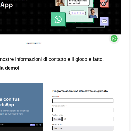
sante WhatsApp
le.ai
ti offrono un
widget di chat
WhatsApp da
modo che i tuoi potenziali clienti possano 
egistrarsi su Treble.ai
strarti su Treble.ai dovrai seguire una seri
vamente brevi. Qui ti spiegheremo come farl
ima cosa da fare è entrare nella pagina
Treb