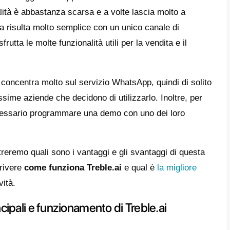
più eccezionali abbiamo la chat multi-agent
e (marketing, vendita o supporto) e la possi
i di servizio clienti come
Zendesk
e
HubSp
istica speciale che spicca tra le tante è l’
. Ciò significa che il bot risponderà automa
e impostazioni fornite.
ble.ai
non tutto però è positivo. Lo strument
endono un po’ complicato l’utilizzo. Per com
stica integrata da Treble è WhatsApp, quind
avere più app di messaggistica in cui ricevi