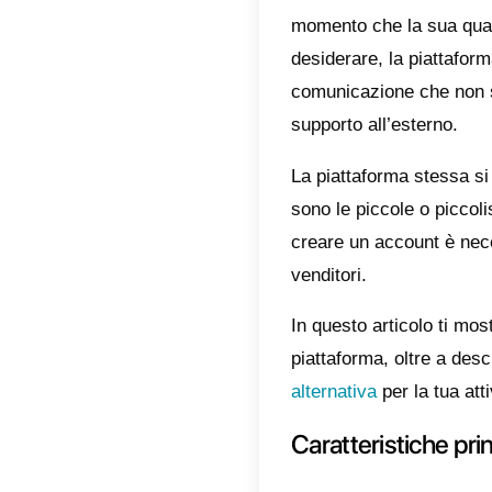
servizi 
team com
strument
caratter
WhatsApp
base all
Per
Tre
che ne r
messaggi
dovessi 