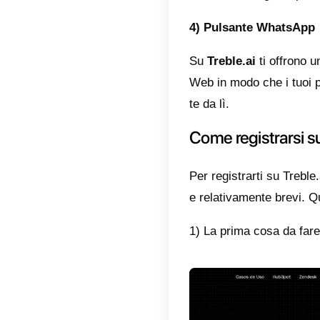
In quest
piattafo
alternat
Caratt
Le carat
evidenz
1) Si c
Treble.