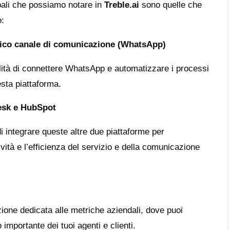
rispondere ai messaggi direttamente dal tuo 
etwork. Un altro svantaggio è il supporto off
 che la sua qualità è abbastanza scarsa e a
re, la piattaforma risulta molto semplice co
zione che non sfrutta le molte funzionalità ut
 all’esterno.
aforma stessa si concentra molto sul serviz
piccole o piccolissime aziende che decidono d
un account è necessario programmare una d
i.