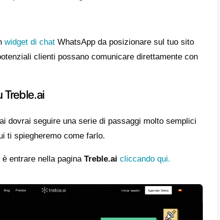
o articolo ti mostreremo quali sono i vantagg
rma, oltre a descrivere
come funziona Treb
iva
per la tua attività.
eristiche principali e funzionament
teristiche principali che possiamo notare i
ieremo di seguito:
ollega con un unico canale di comunicaz
ai
ti dà la possibilità di connettere WhatsAp