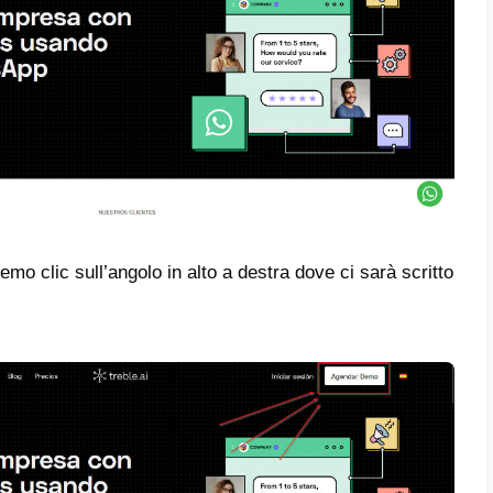
nicazione su questa piattaforma.
 integrare Zendesk e HubSpot
ento consente di integrare queste altre due
zare la produttività e l’efficienza del serv
enti.
iche
ffre un’intera sezione dedicata alle metrich
zare ogni aspetto importante dei tuoi agenti e