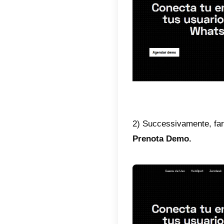
di comu
2) Puoi
Lo strum
massimiz
con i cli
3) Metr
Treble o
visualiz