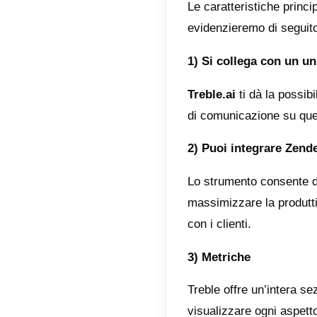
dovrai 
social n
momento
desidera
comunica
supporto
La piatt
sono le 
creare 
venditor