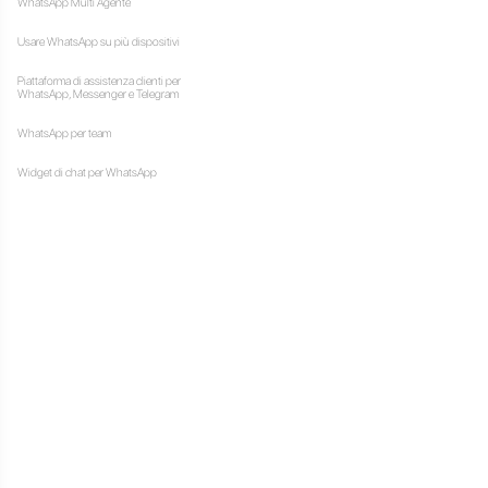
e tramite WhatsApp, l’uso di
bilità di integrare diversi
ot
. Inoltre, una
automazione dei messaggi su
ticamente ai tuoi clienti in
o presenta diversi svantaggi
inciare, l’unica app di
i nel caso in cui tu
 messaggi dai tuoi clienti,