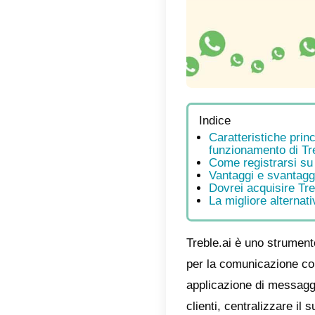
Indic
Cara