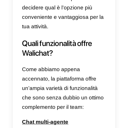
per aumentare l’attenzione della
tua attività.
Nonostante sia un servizio
completo e facile da usare,
presenta anche
alcuni svantagg
che dovresti considerare prima di
decidere di iscriverti. Ecco
perché, di seguito ti diremo
qualcosa in più
sul
funzionamento di Walichat
e