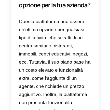
Pro:
a) Funzionalità diverse e
complete
b)
Chat multiagente
c) Webhook
d) Amministrazione di più di un
numero WhatsApp
Contro: