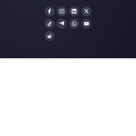
Gli ultimi articoli:
Cosa sono e come funziona la API
Callbell
Come generare lead con Facebo
Messenger