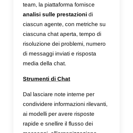
che sono senza dubbio un ottimo
complemento per il team:
Chat multi-agente
A seconda del piano a cui sei
abbonato, puoi avere
da 2 a 9
agenti per ogni account
WhatsApp.
Se il flusso di query 
elevato ed è necessario
bilanciare meglio il carico, è
possibile aggiungere un ulteriore