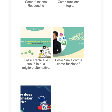
il supporto fornito ai tuoi clienti da
social network come
Facebook,
Instagram, Telegram e
WhatsApp.
Callbell
presenta un’interfaccia
davvero facile da usare, ha più
strumenti che ti permetteranno di
accelerare i tempi di risposta e
ottimizzare il supporto per i tuoi
clienti. La piattaforma offre