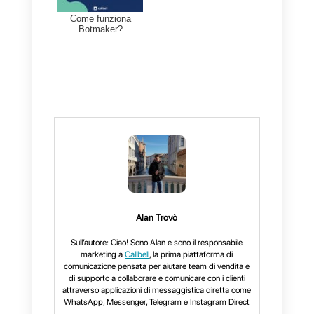
un’analisi delle statistiche sulle
prestazioni con metriche
dettagliate sugli utenti e sulla
produttività di ciascun agente.
Inoltre, è una piattaforma stabile,
facile da usare per un costo di 14
euro al mese ad account, che la
rende ideale per le piccole e
medie imprese. Per le grandi
aziende,
Callbell
propone un
piano multi-agente plus con