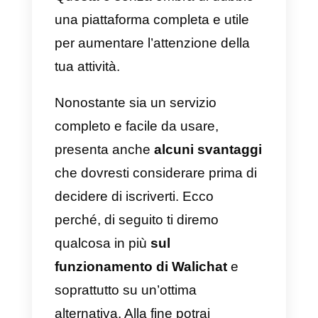
Tra le funzionalità più rilevanti
ritroviamo l’opportunità di ottener
analisi con dati dettagliati sulla
produttività del team, creare
modelli e inviare risposte rapide,
un
CRM interno
per gestire i
clienti e Webhook per
l’automazione o la
programmazione dei messaggi.
Questa è senza ombra di dubbio
una piattaforma completa e utile