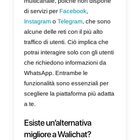
a) Non è una
chat multicanale
,
cioè non permette la gestione dei
messaggi da
Facebook o
Instagram
, ma solo da WhatsAp
b) Integrazione
WhatsApp non
ufficiale
(si integrano con il
codice QR e non con l’API di
WhatsApp)
c) Utile per le piccole imprese