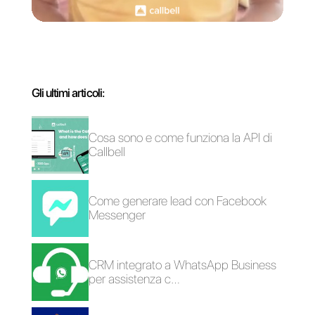
Come funziona
Come funziona
Respond.io
Integra
Cos'è Treble.ai e
Cos'è Simla.com e
qual è la sua
come funziona?
migliore alternativa