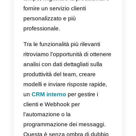
simultanea di più agenti con i
clienti
da un account
WhatsApp
.
Questa piattaforma fornisce una
soluzione di
chat aziendale
basata su tutte le
funzionalità di
WhatsApp
. Le sue funzionalità
consentono ai team di risparmiar
tempo, migliorare la produttività e
fornire un servizio clienti
personalizzato e più
professionale.