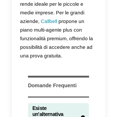
di servizi per
Facebook
,
Instagram
o
Telegram
, che sono
alcune delle reti con il più alto
traffico di utenti. Ciò implica che
potrai interagire solo con gli utenti
che richiedono informazioni da
WhatsApp. Entrambe le
funzionalità sono essenziali per
scegliere la piattaforma più adatt
a te.