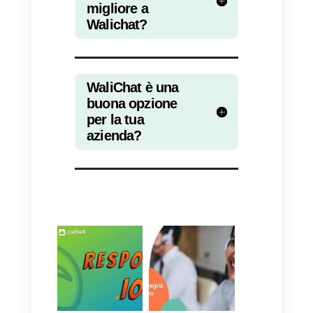
Esiste un’alternativa
migliore a Walichat?
Esistono piattaforme con
numerosi vantaggi per gestire la
comunicazione con i propri clienti
Un’alternativa conveniente con
svariate funzionalità è
sicuramente
Callbell
. Questa
piattaforma multi-agente ti
consente di ottimizzare facilment