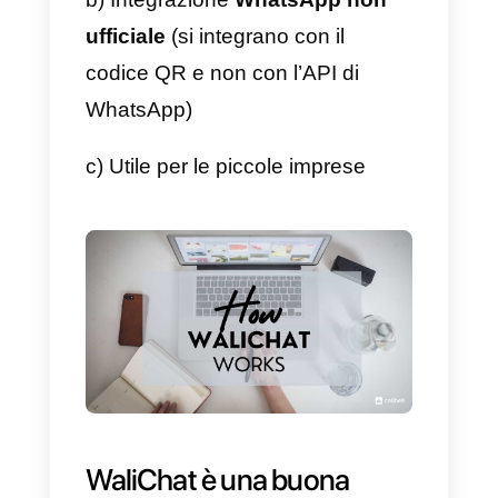
numero conta come un nuovo
abbonamento alla piattaforma.
Nota:
va sempre considerato ch
Walichat non integra
ufficialmente l’API di WhatsAp
offre solo un’integrazione non
ufficiale tramite il QR di
WhatsApp.
Pro e contro di Walichat