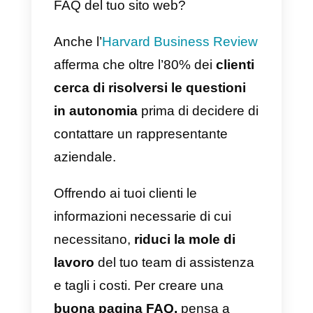
attivazione vocale, i supporto
video, le chat e i forum di
discussione, insieme alle app
online, raggiungeranno il picco di
utilizzo. Quindi, se vuoi che i tuoi
clienti siano soddisfatti, devi
iniziare ad
offrire supporto su
tutti i canali
che i tuoi clienti
preferiscono adoperare.
Per garantire un’assistenza
tempestiva ed efficiente, potresti