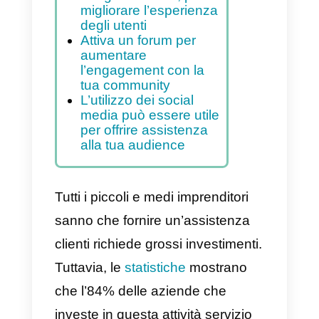
multi-canale per
raggiungere più clienti
Rispondi alle domande
prima che ti vengano
poste, con una sezione
FAQ dedicata
Progetta il tuo sito web
adeguatamente, per
migliorare l’esperienza
degli utenti
Attiva un forum per
aumentare
l’engagement con la
tua community
L’utilizzo dei social
media può essere utile
per offrire assistenza