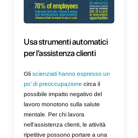
apprendimento sul posto di lavor
(
Workplace Learning report
)
mostra che il 94% dei dipendenti
è disposto a restare con l’aziend
che investe nella sua formazione
Pertanto, una
formazione
periodica
è un buon modo per
ridurre il turnover dei
dipendenti
ed evitare di
spendere risorse nella ricerca e
l’assunzione di nuovi talenti, sia