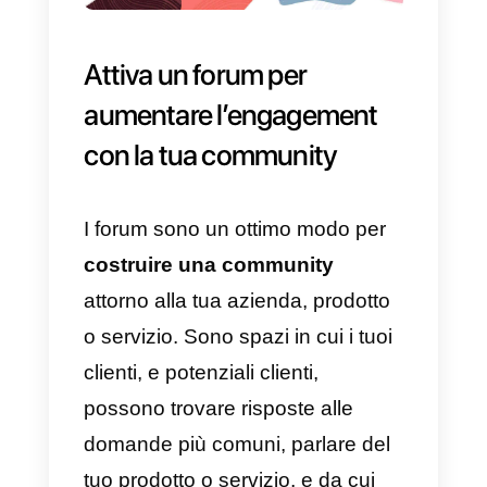
Anzi, fai anche più del dovuto e
crea
una solida guida
informativa.
Per far ciò, studia
tutti casi già affrontati, i problemi
più comuni, gli aggiustamenti
temporanee, e altre indicazioni in
modo che sia i clienti che il tuo
team di assistenza possano
utilizzarli per risolvere
rapidamente un problema.