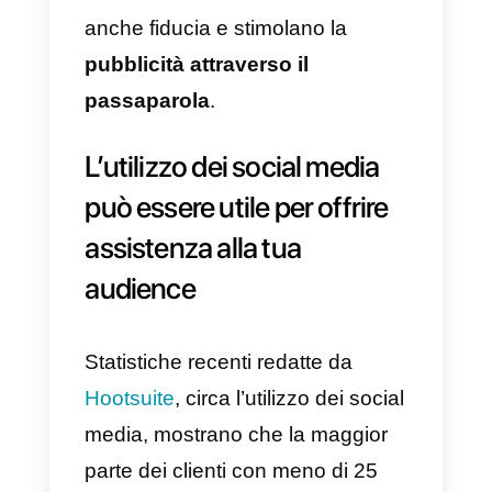
la creazione di un sito web o
almeno di una landing page con
le informazioni base circa un
prodotto o servizio, e una pagina
“contattaci” per i clienti che hann
bisogno di maggiori delucidazioni
Una pagina di contatto ben ideat
può o
ttimizzare le richieste dei
clienti
per metterli direttamente in
contatto con l’agente di