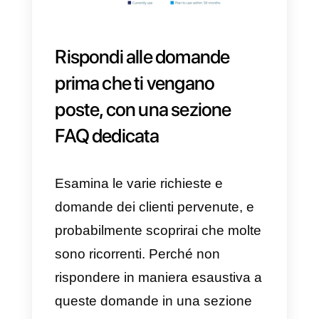
aspettano una risposta in tempo
reale dalle aziende. Ciò significa
che se
perdi una richiesta
di un
cliente, probabilmente
lo perdera
insieme a tutte le entrate che
potrebbe portare.
Il
rapporto sullo stato del servizio
mostra che nei prossimi anni i
canali per il servizio clienti, come
ad esempio gli assistenti ad