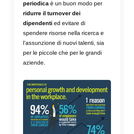
e controllare
contemporaneamente e-mail o
messaggi sui social media può
diventare ordinaria
amministrazione. Ciò significa ch
puoi
assumere meno agenti,
senza dover registrare un calo
della soddisfazione dei tuoi clienti
e quindi del profitto.
D’altra parte, il rapporto 2019
stilato da LinkedIn circa