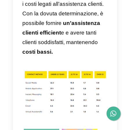
con la tua community
I forum sono un ottimo modo per
costruire una community
attorno alla tua azienda, prodotto
o servizio. Sono spazi in cui i tuoi
clienti, e potenziali clienti,
possono trovare risposte alle
domande più comuni, parlare del
tuo prodotto o servizio, e da cui
puoi ottenere
preziose