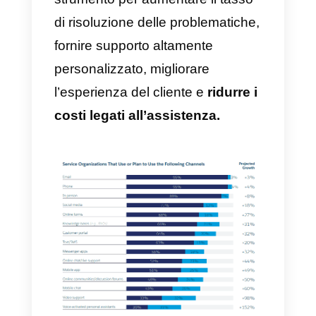
Adotta un approccio multi
canale per raggiungere più
clienti
Secondo un sondaggio condotto
da
SalesForce
, circa il 60% dei
consumatori e l’80% dei
rappresentanti aziendali si