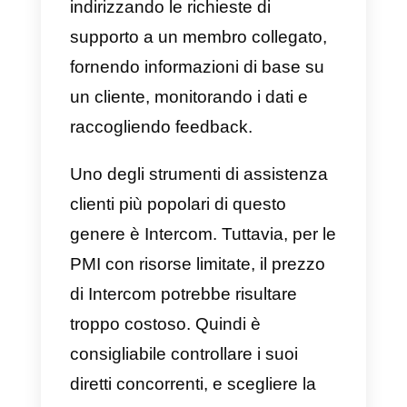
chiamate perse, e ottenere un
indicatore significativo
sull’efficacia del tuo marketing.
Ti consente di
allocare meglio i
tuoi costi
ed evitare di buttare
all’aria una grande campagna
pubblicitaria. Inoltre, poiché il
monitoraggio delle chiamate
viene integrato nel tuo CRM, un
agente dell’assistenza clienti può