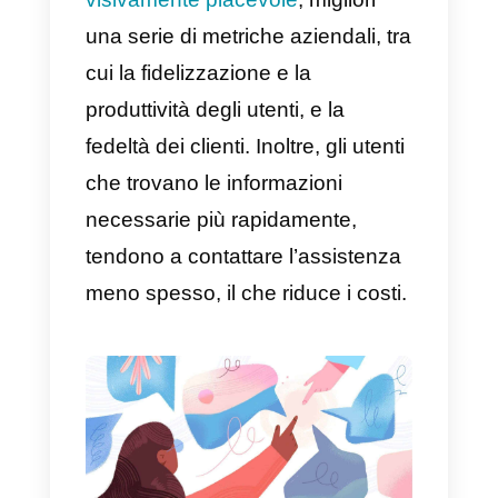
Offrendo ai tuoi clienti le
informazioni necessarie di cui
necessitano,
riduci la mole di
lavoro
del tuo team di assistenza
e tagli i costi. Per creare una
buona pagina
FAQ,
pensa a
come i cui i tuoi clienti sono soliti
interagire con il tuo prodotto o
casi in cui possono aver bisogno
del tuo servizio, e crea guide
informative.