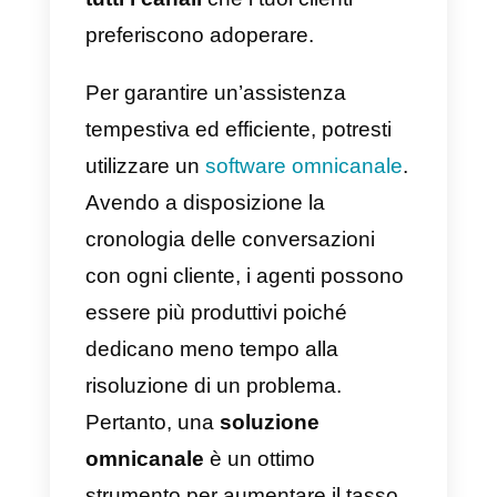
budget
e risparmiare soldi.
L’automazione di alcune funzioni
del servizio clienti si traduce in
meno dipendenti
, rendendola
così un’ottima
tecnica di
riduzione dei costi
.