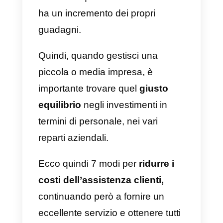
alla tua audience
Tutti i piccoli e medi imprenditori
sanno che fornire un’assistenza
clienti richiede grossi investimenti
Tuttavia, le
statistiche
mostrano
che l’84% delle aziende che
investe in questa attività servizio
ha un incremento dei propri
guadagni.
Quindi, quando gestisci una