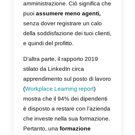
fornitura, e sa a chi rivolgersi per
ottenere informazioni aggiuntive.
In questo modo può risolvere i
problemi già al primo contatto e
avere
meno clienti che
richiamano
.
Un operatore addetto
all’assistenza clienti, ben formato
può facilmente
essere
multitasking
. Parlare al telefono