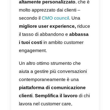
ripetitive possono portare a una
diminuzione della produttività e
del burnout. Introducendo
l’automazione nei processi di
supporto
, farai sì che i
tuoi
agenti siano liberi
di svolgere
attività di alto valore e li renderai
più felici.
Ad esempio, utilizzando un
servizio di
call tracking,
potrai
analizzare le chiamate, evitare