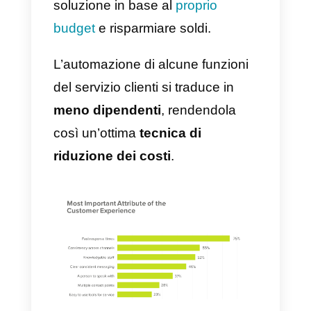
vedere tutte le informazioni sul
chiamante, e allinearsi
rapidamente sul problema da
risolvere.
Potrà anche fornire un
servizio
altamente personalizzato
, che 
molto apprezzato dai clienti –
secondo il
CMO council
. Una
migliore
user experience,
riduc
il tasso di abbandono e
abbassa
i tuoi costi
in ambito customer