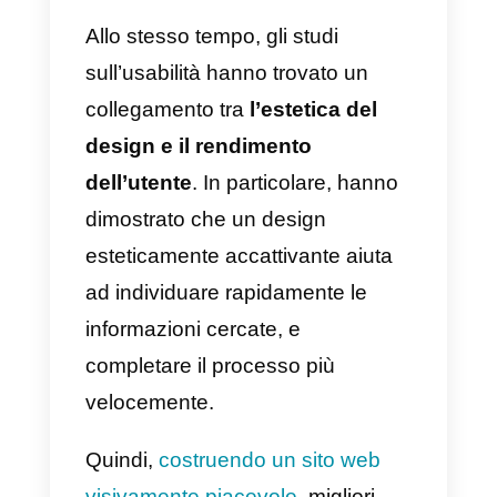
sono ricorrenti. Perché non
rispondere in maniera esaustiva 
queste domande in una sezione
FAQ del tuo sito web?
Anche l’
Harvard Business Revie
afferma che oltre l’80% dei
clienti
cerca di risolversi le questioni
in autonomia
prima di decidere d
contattare un rappresentante
aziendale.