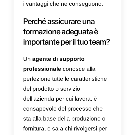
piccola o media impresa, è
importante trovare quel
giusto
equilibrio
negli investimenti in
termini di personale, nei vari
reparti aziendali.
Ecco quindi 7 modi per
ridurre i
costi dell’assistenza clienti,
continuando però a fornire un
eccellente servizio e ottenere tutti
i vantaggi che ne conseguono.