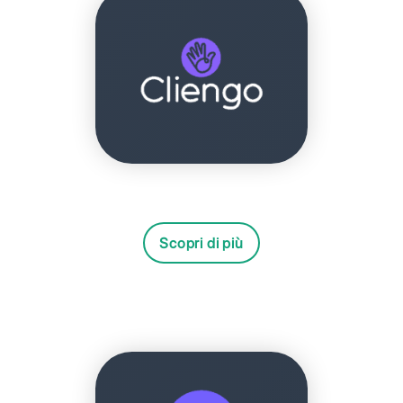
Scopri di più