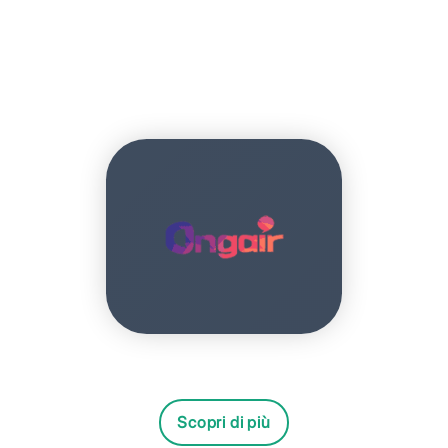
Scopri di più