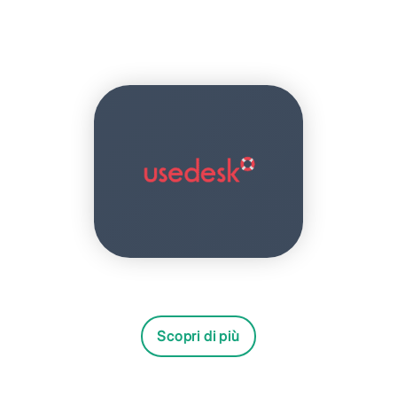
Scopri di più