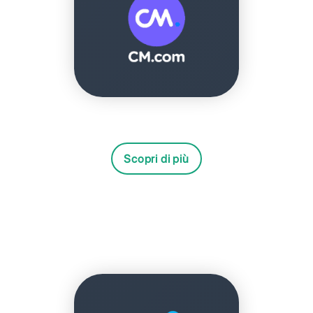
Scopri di più