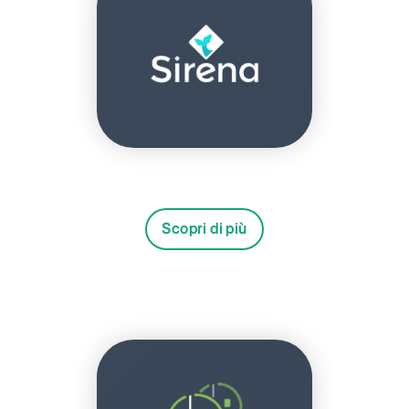
Scopri di più