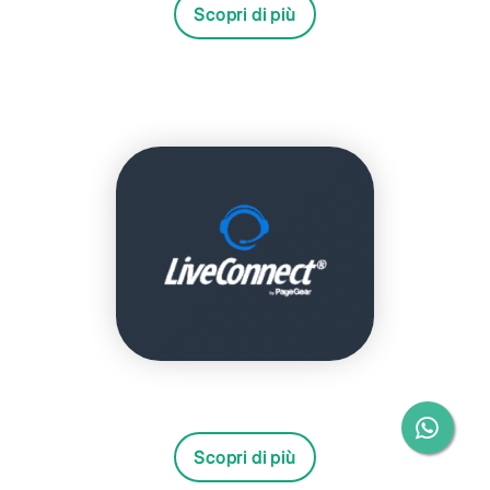
Scopri di più