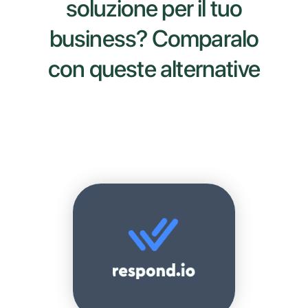
Non sei sicuro che
Callbell sia la miglior
soluzione per il tuo
business? Comparal
con queste alternativ