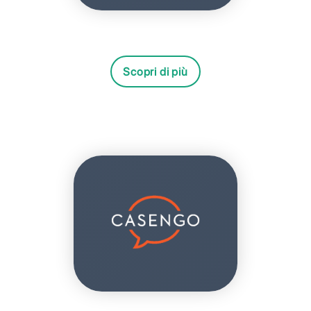
Scopri di più