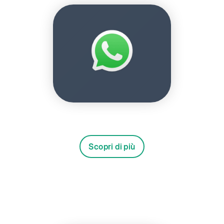
Scopri di più