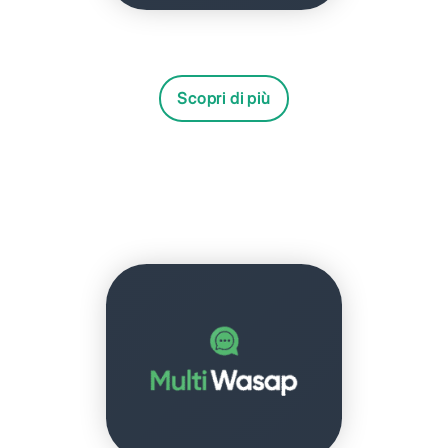
Scopri di più