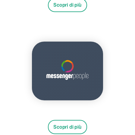
Scopri di più