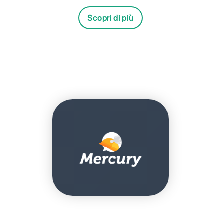
Scopri di più