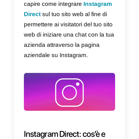
dell’
ecommerce
generano la
gran parte dei loro ricavi.
Per questa ragione, sempre più
ecommerce vogliono guidare il
proprio traffico del loro sito web
verso la loro pagina Instagram, al
fine di portare i potenziali clienti
nel posto dove essi si sentono
meglio nel valutare quale prodott
acquistare.