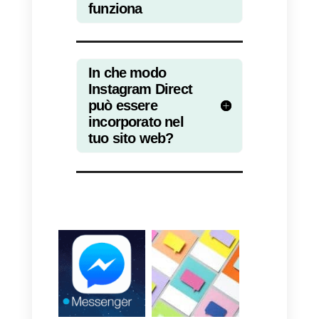
2019
, Facebook ha iniziato a
testare
una versione desktop
dell’applicazione di messaggistic
di Instagram e l’opzione sar
à
quindi visibile anche durante la
navigazione da pc del vostro sito
web.
Il plugin di chat e’ gratuito ed è’
possibile creare un account e
configurarlo sul tuo sito web
a
partire da qui.