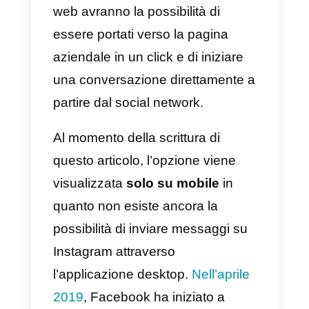
contatti sia alle pagine aziendali.
Tutto ciò che serve fare per
iniziare una conversazione e’
visitare il profilo Instagram di una
persona o un’azienda e, una volt
cliccato il tasto “segui”,
iniziare
una chat
cliccando sul bottone
‘invia messaggio” che apparirà
vicino all’immagine del profilo
dell’azienda.