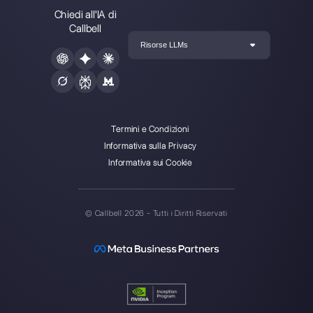
Gli ultimi articoli:
È possibile integrare WhatsApp 
Zopim?
Cos’è Chattigo? Pro e contro
Differenza tra Tidio e Callbell
Come generare leads su Whats
con Spotify Advert…