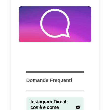
aziendale in un click e di iniziare
una conversazione direttamente 
partire dal social network.
Al momento della scrittura di
questo articolo, l’opzione viene
visualizzata
solo su mobile
in
quanto non esiste ancora la
possibilità di inviare messaggi su
Instagram attraverso
l’applicazione desktop.
Nell’aprile