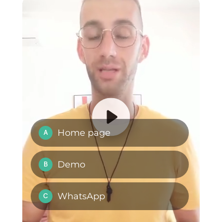
Come usare le
Come utilizzare
applicazioni di
WhatsApp con più
messaggistica per il
utenti
servizio clienti
contemporaneament
e