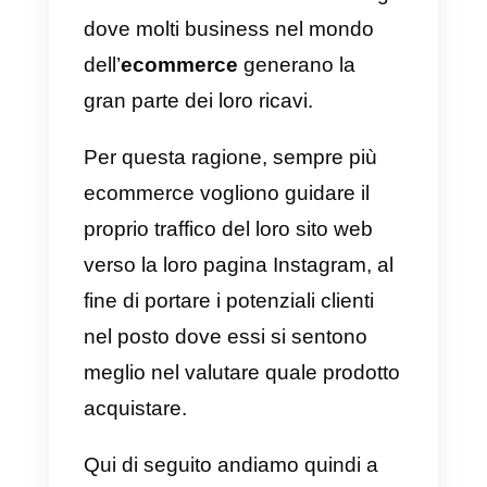
giovane
, possono esporre e
vendere i loro prodotti.
Instagram sta infatti diventando
sempre più padrone dell’intero
funnel di vendita di molte aziende
Partendo dal marketing,
passando per il supporto per
arrivare infine alla vendita (e tra
poco addirittura
al pagamento
), il
social network e’ diventato il luog
dove molti business nel mondo