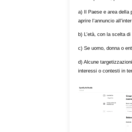
Per cre
campagna
A meno c
obiettiv