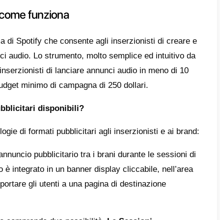
e
tify Ad Studio: come funziona
e inserire un link WhatsApp in un annuncio
ha stravolto il modo di ascoltare musica. Con
l mese (metà dei quali accede a
Spotify
con u
ziale in termini pubblicitari è enorme ed anc
o, vi spiegheremo come é possibile
generare
ando annunci pubblicitari su Spotify
.
fy Ad Studio: come funziona