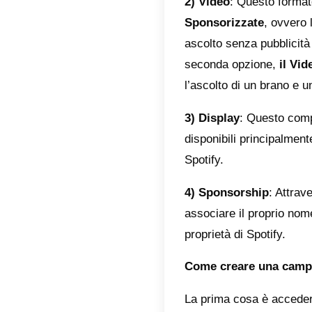
Ad Stud
gestire 
utilizza
minuti,
Quali s
Spotify 
1) Audi
ascolto 
della co
specific