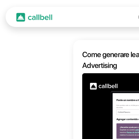
Come 
Adver