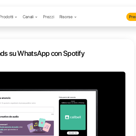
Prodotti
Canali
Prezzi
R
generare leads su WhatsApp con 
tising