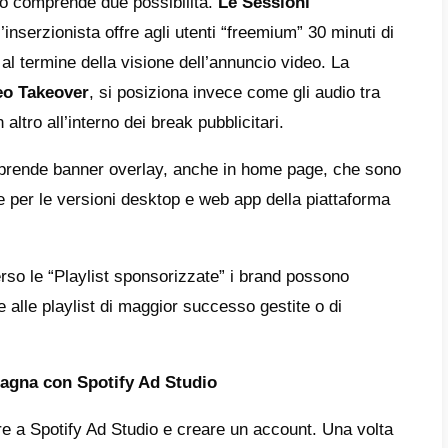
io
è la piattaforma di Spotify che consente ag
facilmente annunci audio. Lo strumento, mol
re, consente agli inserzionisti di lanciare a
 partendo da un budget minimo di campagna d
ono i formati pubblicitari disponibili?
offre diverse tipologie di formati pubblicitari 
o
: Riproduce un annuncio pubblicitario tra i 
attive. L’annuncio è integrato in un banner di
pertina, che può portare gli utenti a una pag
a.