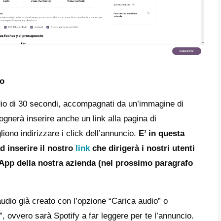
zioni per il gruppo di annunci
ta sezione andremo a selezionare:
to dell’annuncio (video orizzontale, video v
aforme (tutte, iOS, Android o desktop),
o e orario di inizio e di fine della campagna,
t (minimo 250 dollari),
e di frequenza personalizzato,