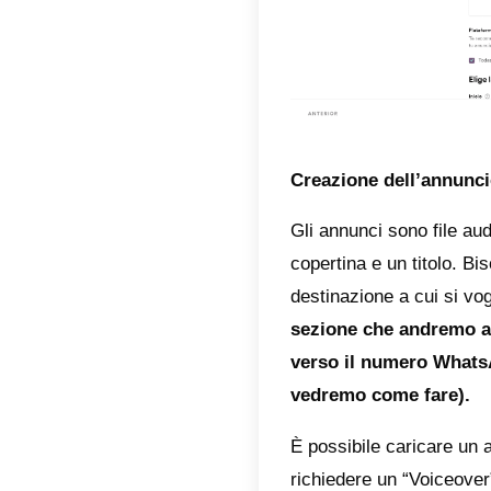
Imposta
In ques
a) Forma
b) Piatt
c) Giorn
d) Budge
e) Limit