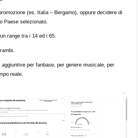
are la prima campagna Spotify clicca sul pu
 ed impostala a seconda del tuo target e de
he non si tratti di una casa discografica o d
o è quindi quello più adatto alla maggior part