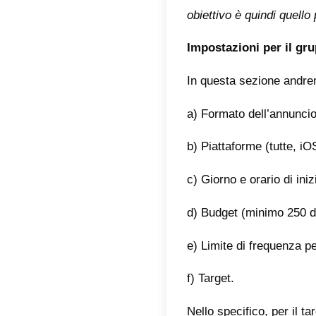
associar
propriet
Come c
La prim
iscritto