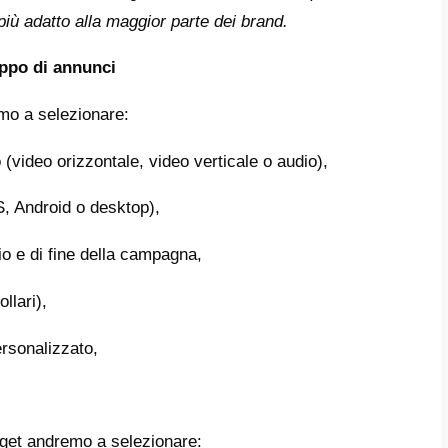
e il proprio nome alle playlist di maggior s
à di Spotify.
reare una campagna con Spotify Ad Stud
a cosa è accedere a Spotify Ad Studio e cre
 apparirà una dashboard come quella che ti r