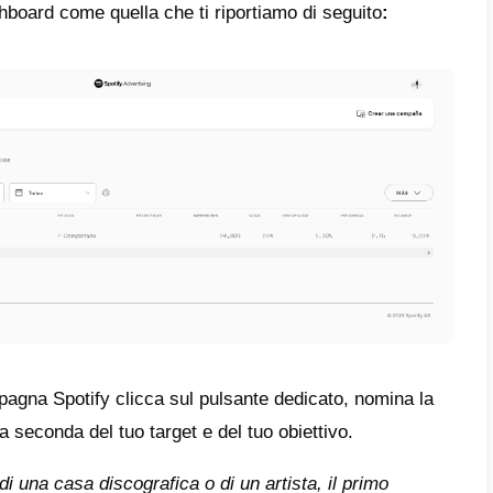
o
: Questo formato comprende due possibilit
rizzate
, ovvero l’inserzionista offre agli ut
senza pubblicità al termine della visione de
 opzione,
il Video Takeover
, si posiziona 
o di un brano e un altro all’interno dei break p
lay
: Questo comprende banner overlay, anc
ili principalmente per le versioni desktop e
nsorship
: Attraverso le “Playlist sponsorizz