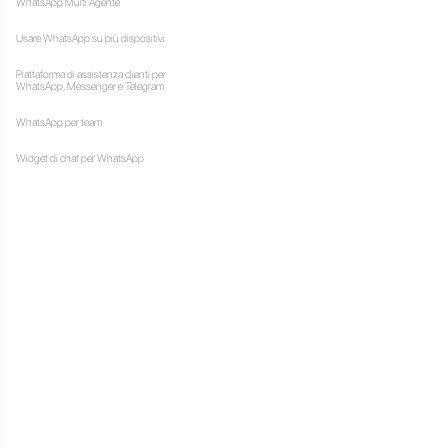
li inserzionisti di creare e
to semplice ed intuitivo da
nnunci audio in meno di 10
i 250 dollari.
agli inserzionisti e ai brand:
brani durante le sessioni di
splay cliccabile, nell’area
ina di destinazione