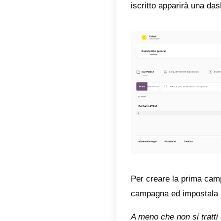
2) Vide
Sponso
ascolto 
seconda
l’ascolt
3) Disp
disponib
Spotify.
4) Spo