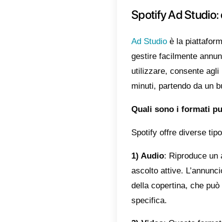
Indic
Spo
Com
Spotify 
attivi a
il poten
articol
pubblic
Spoti