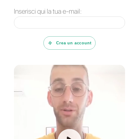
Come ridurre il
volume di chiamate
inbound con
WhatsApp
Carlo Morandi
Sull’autore: Ciao! Sono Carlo e sono uno dei co-
fondatori di
Callbell
, la prima piattaforma di