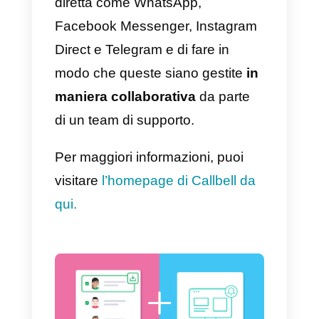
a Tawk.to
per fornire assistenza
al cliente tramite WhatsApp, vi
consigliamo di provare
Callbell
.
Callbell è uno strumento di
supporto che permette di
centralizzare in un’unica
soluzione le richieste di
assistenza provenienti da
applicazioni di messaggistica
diretta come WhatsApp,