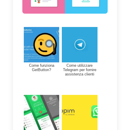
Facebook Messenger, Instagram
Direct e Telegram e di fare in
modo che queste siano gestite
in
maniera collaborativa
da parte
di un team di supporto.
Per maggiori informazioni, puoi
visitare
l’homepage di Callbell da
qui.