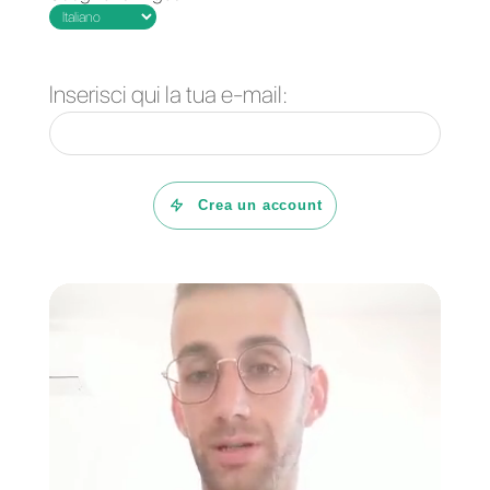
per i team di vendita o di
assistenza clienti. Inoltre, ti
consentono anche di connetterti
ad altri social network come
Facebook, Instagram o Telegram
Se vuoi saperne di più su ciò che
questo strumento ha da offrire,
clicca qui.