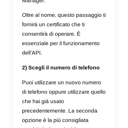
tuo account con Facebook,
procederemo con alcuni passagg
importanti per migrare con
successo il nostro account.
Questi passaggi sono:
1) Approvazione della ragione
sociale
Il primo passo da fare è rendere
visibile il nome
della tua attività
nel profilo. Questo le darà