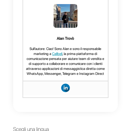
seguendo i passaggi che
abbiamo condiviso con te. Inoltre
se hai l’aiuto di un
BSP
o di uno
strumento esterno come
Callbell
che facilita questa migrazione,
tutto sarà molto più semplice.
L’idea odierna è che puoi
appaltare i servizi di strumenti
come
Callbell
che in definitiva
facilitano tutti i processi e
forniscono funzionalità specifiche