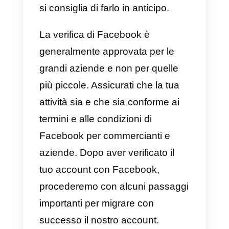
account WhatsApp e selezionato
un
provider API
, non resta che
eseguire i seguenti passaggi:
Verifica il tuo account con
Facebook
L’API di WhatsApp è valida solo
per le aziende registrate.
Facebook ti chiederà di inviare i
documenti legali in merito. La