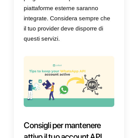
processo di migrazione verranno
salvati nel cloud e li riceverai al
termine dell’operazione.
Note
È possibile che il tuo account no
possa ancora ricevere messaggi
in un intervallo di tempo
compreso tra 2 e 48 ore. Questo
è perfettamente normale, non
devi preoccuparti.