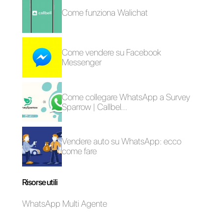
dell’account di
WhatsApp API
con Facebook?
Come verificare il
tuo account con
Facebook?