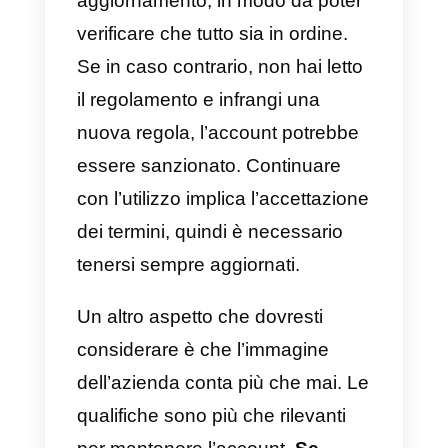
stesso. A volte, a seconda del
provider, dovrai integrare un
CR
esterno.
Tutte le integrazioni che avevi
in ​​precedenza con WhatsApp
Business possono essere
eseguite
sulla piattaforma che ti
offre il tuo provider. Ciò include
chatbot, software multi-agente,
connessione all’ERP che stai