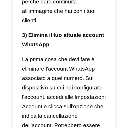
credibilità
, quindi è essenziale
che sia esattamente il nome della
tua azienda. Puoi farlo
contattando il tuo
BSP
(provider
API) selezionato o facendolo tu
stesso su Facebook Business
Manager.
Oltre al nome, questo passaggio t
fornirà un certificato che ti
consentirà di operare. È