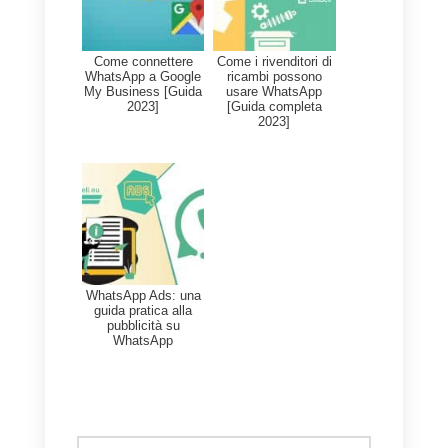
tutelare l’utente e non commetter
atti discriminatori.
Il rispetto
dell’utente sarà il tuo obiettivo 
il modo migliore per prenderti
cura dell’account.
Conclusione
In conclusione, puoi creare
facilmente il tuo account
WhatsApp Business API