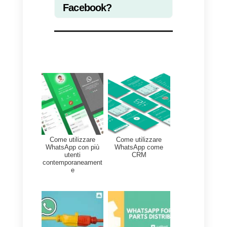
L’altro fattore da tenere a mente 
che se l’azienda vende qualcosa
dovrà rispettare le
Politiche
Commerciali
. E se l’azienda fa
notizia, devi registrarti come
pagina di notizie su Facebook.
In breve, affinché l’azienda
mantenga attivo l’account, deve
adempiere a ciò che promette
come azienda, curare la propria
immagine, offrire servizi di qualità