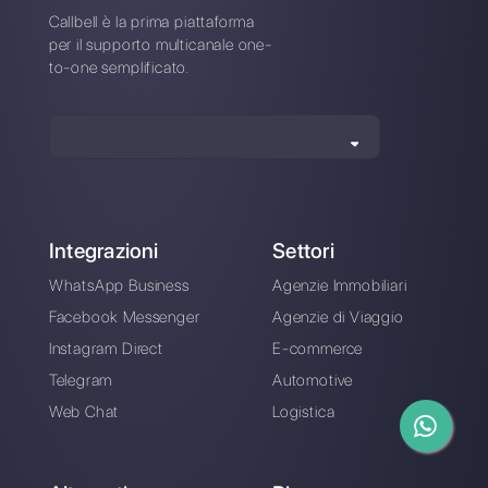
2023]
WhatsApp Ads: una
guida pratica alla
pubblicità su
WhatsApp