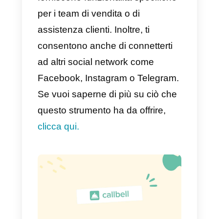
qualifiche sono più che rilevanti
per mantenere l’account.
Se
riceve molte valutazioni
negative, Facebook potrebbe
prendere in considerazione la
possibilità di chiuderlo.
L’API di WhatsApp
è orientata a
migliorare ulteriormente
l’esperienza del cliente
, con
funzionalità che WhatsApp
Business non possiede.