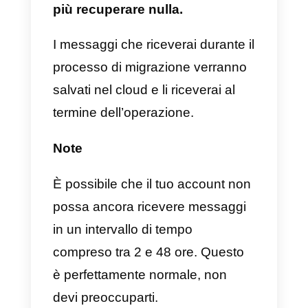
Quando Facebook (l’azienda
proprietaria di WhatsApp) avrà
approvato l’account, potrai iniziar
a usarlo.
Assicurati di avere un
numero di
telefono valido e quello che hai
usato prima probabilmente
funzionerà
. Se non ne hai uno, il
provider API scelto potrebbe
essere in grado di fornirtene uno.