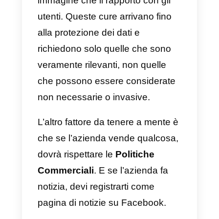
Consigli per mantenere
attivo il tuo account API
WhatsApp
È fondamentale
rispettare