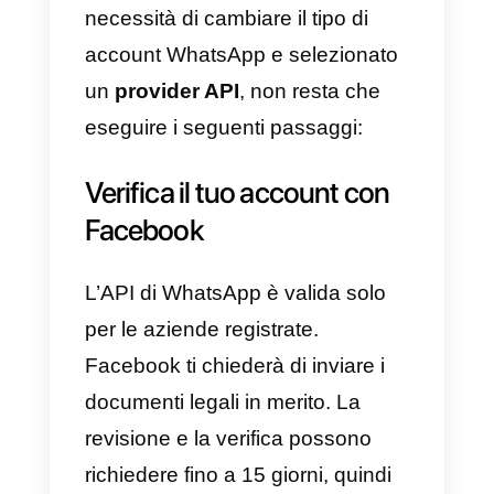
Ci sono operatori che offrono un
servizio più personalizzato
rispetto ad altri, ma non sempre
avrai bisogno di qualcosa di
troppo specifico. La persona che
deciderai di contattare ti guiderà
così da spiegarti cosa può offrirti 
se si adatta a ciò che stai
cercando.
Ora, dopo aver soppesato la
necessità di cambiare il tipo di