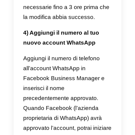
essenziale per il funzionamento
dell’API.
2) Scegli il numero di telefono
Puoi utilizzare un nuovo numero
di telefono oppure utilizzare quell
che hai già usato
precedentemente. La seconda
opzione è la più consigliata
perché darà continuità
all’immagine che hai con i tuoi