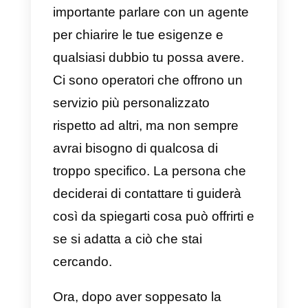
l’organizzazione delle
chat di
WhatsApp.
Va notato che
non c’è modo di
accedere all’API di WhatsApp
senza un provider.
Dovrai
selezionarne uno che si adatti all
esigenze della tua azienda. È
importante parlare con un agente
per chiarire le tue esigenze e
qualsiasi dubbio tu possa avere.