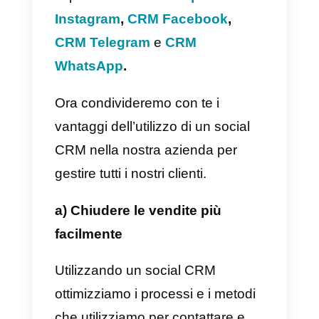
social CRM?
Un social
CRM può portare grand
vantaggi alla nostra attività.
Per
avere un’idea chiara di questo,
dobbiamo tenere conto della
differenza tra un normale CRM e
uno social. Un normale o
tradizionale CRM è limitato alla
sola interazione tra un
rappresentante di vendita e il
cliente stesso. Mentre un social