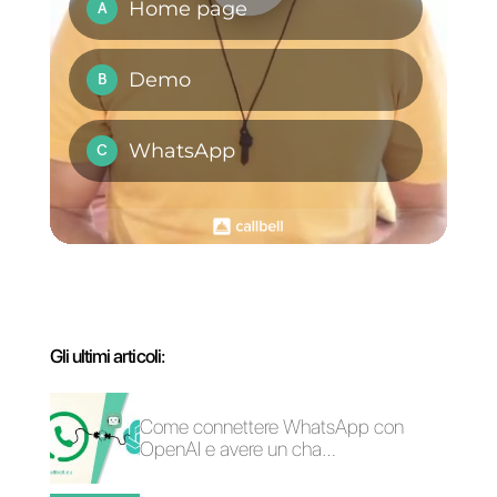
Domande Frequenti
Quali strumenti
possono
integrare il social
CRM e ottenere
più vendite?
Cos'è il social
CRM?