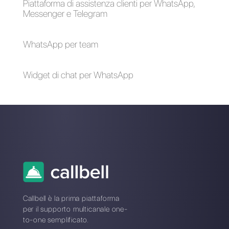
Come distribuire in
Il primo CRM
modo automatizzato
integrato con
le chat di WhatsApp,
Facebook
Facebook
Messenger,
Instagram Direct e
Telegram
Il primo CRM
integrato a Telegram