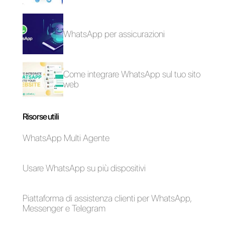
aziendale efficace
direttamente su
WhatsApp
Come aggiungere più
di un numero
WhatsApp a un
singolo account
[Guida]