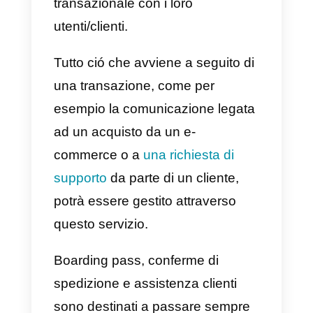
miliardi di dollari nella valutazione
azionaria dell’azienda.
Nonostante Zuckerberg abbia
sempre solo connotato il
processo di monetizzazione di
WhatsApp come un obiettivo di
lungo periodo, sembra che il
giorno del rilascio delle tante
attese API sia ormai vicino. Ciò
nonostante il costo ufficiale del
servizio per le aziende non è