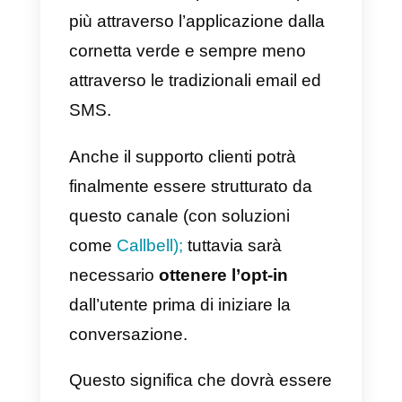
ancora stato reso pubblico (no,
purtroppo questa volta
non si
tratta di un servizio gratuito
😥 )
Cosa sarà possibile fare
attraverso le WhatsApp
Business API?
Beh, è molto semplice: come
accennato poco sopra, le aziend
saranno limitate ad una
comunicazione strettamente