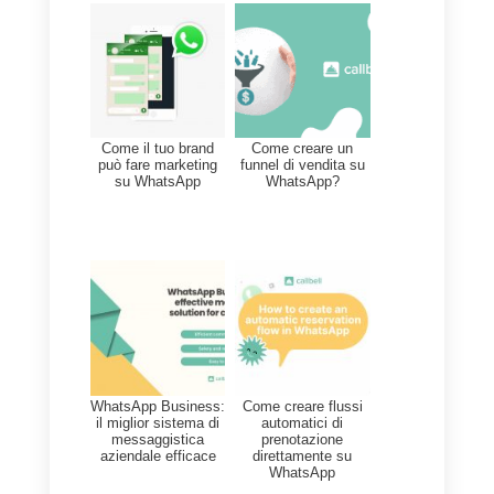
attraverso l’applicazione, siate
consapevoli delle
regole imposte
da Facebook
sull’utilizzo degli
strumenti di messaggistica diretta
Messenger ed Instagram Direct
inclusi.
Non ci resta che aspettare quindi
l’inizio del 2019 per scoprire com
WhatsApp cambierà il modo in cu
le aziende comunicano con i loro