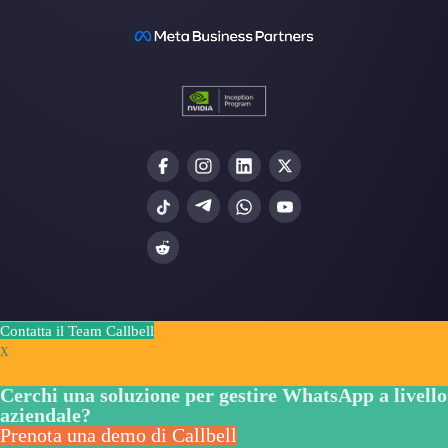
Gli ultimi articoli:
Come creare un promemoria dell
conversazioni su W…
WhatsApp marketing: tutto ciò c
devi sapere