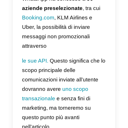
finalmente al “grande pubblico”
delle aziende. Quali? Tutte quelle
che vorranno gestire in maniera
strutturata l’interazione e la
comunicazione con i loro clienti
attraverso l’applicazione di
messaggistica più diffusa al
mondo.
Già a partire da settembre 2018,
WhatsApp ha concesso a
90
aziende preselezionate
, tra cui