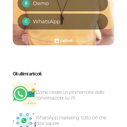
Come il tuo brand
Come creare un
può fare marketing
funnel di vendita su
su WhatsApp
WhatsApp?
WhatsApp Business:
Come creare flussi
il miglior sistema di
automatici di
messaggistica
prenotazione