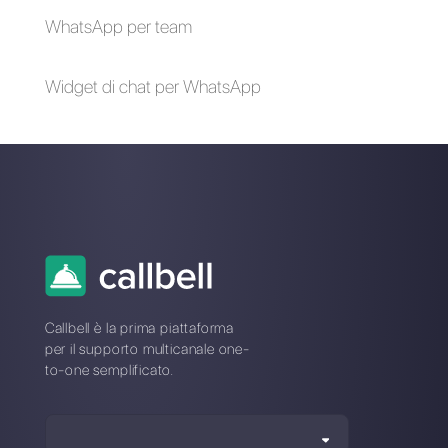
Carlo Morandi
Sull’autore: Ciao! Sono Carlo e sono uno dei co-
fondatori di
Callbell
, la prima piattaforma di
comunicazione pensata per aiutare team di vendita e
di supporto a collaborare e comunicare con i clienti
attraverso applicazioni di messaggistica diretta come
WhatsApp, Messenger, Telegram e Instagram Direct