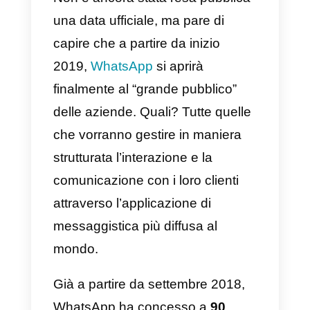
Premessa: ti stai chiedendo che
cosa sono le API e perchè sono
importanti? Scoprilo
in
quest’articolo
o con questo
breve video di Marco
Montemagno.
Non è ancora stata resa pubblica
una data ufficiale, ma pare di
capire che a partire da inizio
2019,
WhatsApp
si aprirà