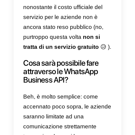
modica cifra di
16 miliardi di
dollari.
La decisione è ulteriormente
motivata dal calo di utenti (circa 3
milioni) registrato dal social
network nei primi 3 trimestri del
2018 e dalle perdite registrate in
seguito allo scandalo di
Cambridge Analytica, il quale ha
causato una perdita di 120