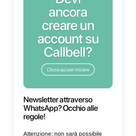
Boarding pass, conferme di
spedizione e assistenza clienti
sono destinati a passare sempre
più attraverso l’applicazione dalla
cornetta verde e sempre meno
attraverso le tradizionali email ed
SMS.
Anche il supporto clienti potrà
finalmente essere strutturato da
questo canale (con soluzioni