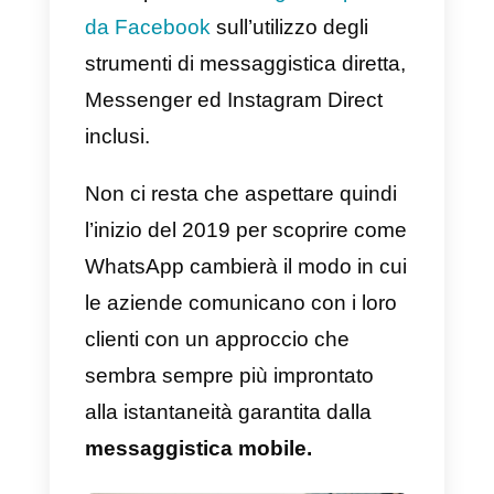
facilitare all’utente l’inizio della
comunicazione fornendo il propri
numero Business o attrezzandos
di un
widget click-to-chat
sul
proprio sito web.
Devi
ancora
creare un