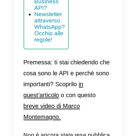
Indice
Cosa sarà
possibile
fare
attraverso le
WhatsApp
Business
API?
Newsletter
attraverso
WhatsApp?
Occhio alle
regole!