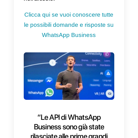
Booking.com
, KLM Airlines e
Uber, la possibilità di inviare
messaggi non promozionali
attraverso
le sue API.
Questo significa che l
scopo principale delle
comunicazioni inviate all’utente
dovranno avere
uno scopo
transazionale
e senza fini di
marketing, ma torneremo su