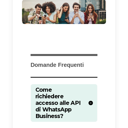
account su
Callbell?
Clicca qui per iniziare
Newsletter attraverso
WhatsApp?
Occhio alle
regole!
Attenzione: non sarà possibile