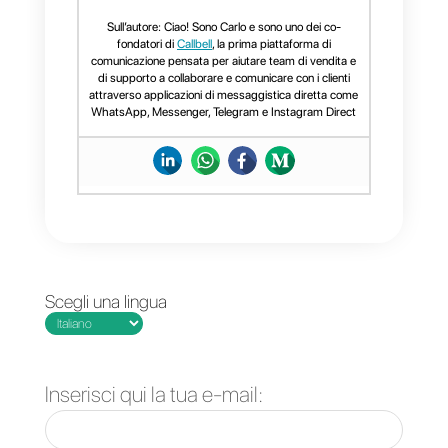
Domande Frequenti
Come
richiedere
accesso alle API
di WhatsApp
Business?
Cosa è possibile
fare utilizzando
le API di
WhatsApp