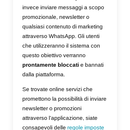
come
Callbell);
tuttavia sarà
necessario
ottenere l’opt-in
dall’utente prima di iniziare la
conversazione.
Questo significa che dovrà esser
l’utente a fare il primo passo e a
iniziare la conversazione con
l’azienda. Per questa ragione, le
aziende che vorranno utilizzare
questo strumento come canale di
supporto o di vendita dovranno