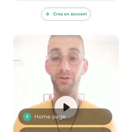
Business?
É possibile
inviare
newsletter
tramite
WhatsApp?