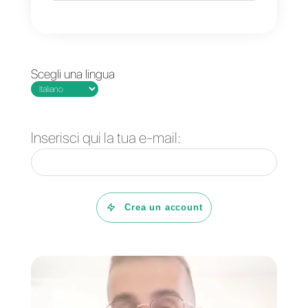
monitoraggio. La differenza
principale è che Callbell, oltre a
WhatsApp, può integrare anche
Instagram, Facebook e
Telegram. Inoltre, dispone di un
CRM interno e di funnel di
vendita con cui potrai seguire
tutti i tuoi clienti.
Con Callbell, invece, potrai
creare Chatbot, sequenze e
automazioni efficienti e