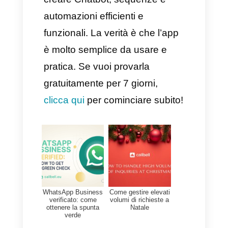
sistemi CRM o strumenti
digitali.
Quando non si può definire
una buona opzione?
Per grandi aziende: se
gestisci un volume enorme di
comunicazioni o se hai
bisogno di un’automazione
avanzata.
Aziende che hanno un budget