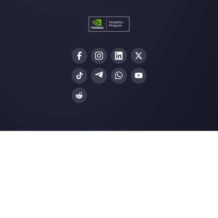
Unisciti alla Community
Gli ultimi articoli:
La tua azienda vuole centralizzare
messaggistic…
Come richiedere accesso alle
WhatsApp Business API…