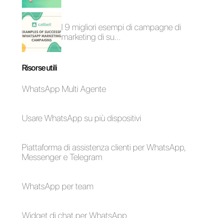
Come mostrare il
nome dell’agente nei
messaggi di
WhatsApp [Guida
2024]
Alan Trovò