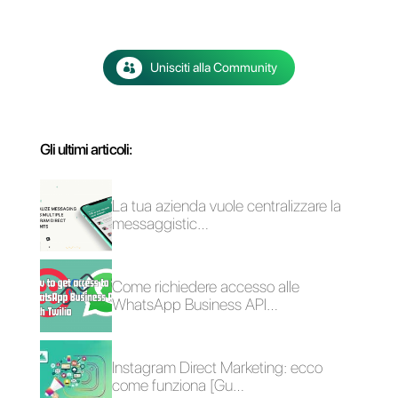
verde
5 consigli di vendita
Marketing
SaaS per fare più
personalizzato: le 6
vendite
migliori strategie per
migliorare le tue
vendite