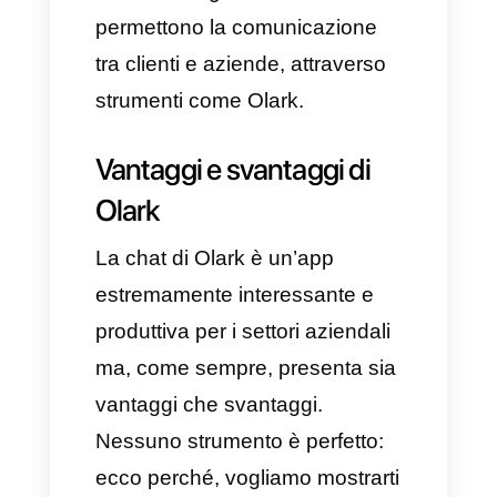
Analisi e metriche
Grazie a tutte queste
funzionalità, Olark diventa uno
strumento leader nel settore
comunicativo.
Chi usa Olark?
Questa app è stata sviluppata
per tutti i team di vendita,
supporto o call center che si
ritrovano quotidianamente a