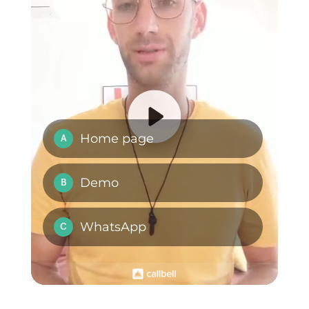
funzionali. La verità è che l’app
è molto semplice da usare e
pratica. Se vuoi provarla
gratuitamente per 7 giorni,
clicca qui
per cominciare subito!
WhatsApp Business
Come gestire elevati
verificato: come
volumi di richieste a
ottenere la spunta
Natale