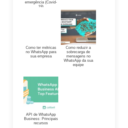
que possa identificá-los com mai
facilidade.
Além disso, a
Callbell
permite
integrar também as app de
mensagens mais utilizadas
,
como o Facebook Messenger e
Telegram, e manter contato com 
público em todos os canais em
que estão presentes. Tudo isto e
muitas outras funcionalidades