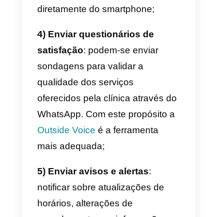
conta.
Como o WhatsApp pode
ser usado nas clínicas
Uma clínica médica pode usar o
WhatsApp de variadas maneiras,
por exemplo:
1) Gerir agendamentos
: é de
extrema importância saber como
melhorar ao máximo os