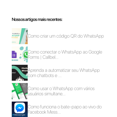
As vantagens de
Como utilizar o
usar Whatsapp e
WhatsApp em
Messenger para o
concessionários
negócio durante
períodos de
emergência (Covid-
19)