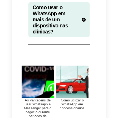
estruturar a sua rede de
funcionários de assistência de
forma organizada,
distribuindo
de modo automático ou
semiautomático
as conversas
dentro da equipa. Além disso, é
possível
configurar respostas
rápidas
, caso haja perguntas
frequentes, ou
criar tags
para
classificar os diferentes doentes
que interagem com a clínica, par