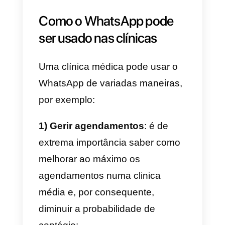
taxa de abertura de mensagens
que outras apps de mensagens
não conseguem alcançar.
As
estimativas falam
de uma taxa d
abertura de 98%, incrivelmente
maior do que os 22% para e-
mails.
Com o WhatsApp é possível
interagir de forma eficaz com
os doentes
que pretendem