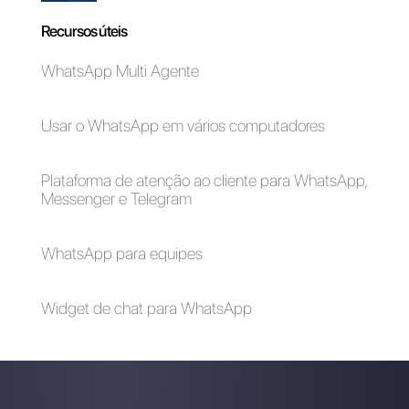
Como ter métricas
Como reduzir a
no WhatsApp para
sobrecarga de
sua empresa
mensagens no
WhatsApp da sua
equipe
API de WhatsApp
Business: Principais
recursos