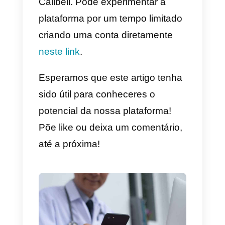
ao doente deve ter a sua própria
conta.
Isto pode ser um grande
problema, sobretudo em
clínicas
com muitos funcionários
,
arriscando criar confusão para o
usuários que simplesmente
desejam interagir com
profissionais de saúde de forma
rápida e eficiente.