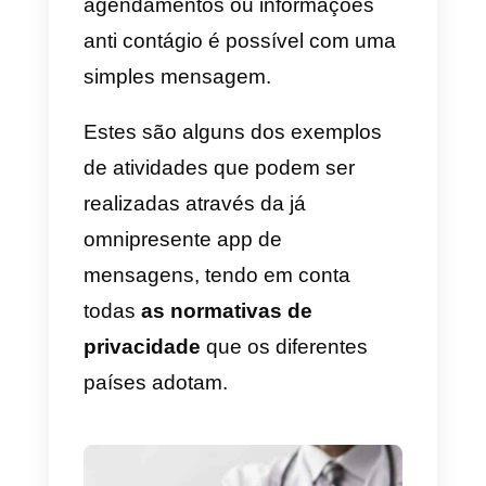
agendamentos numa clinica
média e, por consequente,
diminuir a probabilidade de
contágio;
2) Oferecer consultas médicas
:
enviar, através de mensagem,
conselhos médicos ou até
terapias para os doentes sem
que estes tenham de sair de
casa, limitando assim as
movimentações;