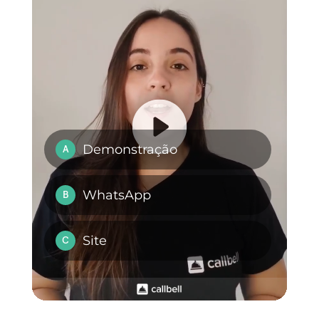
Porque pode o
WhatsApp ajudar
as clínicas
médicas?
Como usar o
WhatsApp em
mais de um
dispositivo nas
clínicas?