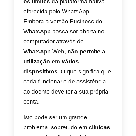
oferecidos pela clínica através d
WhatsApp. Com este propósito a
Outside Voice
é a ferramenta
mais adequada;
5) Enviar avisos e alertas
:
notificar sobre atualizações de
horários, alterações de
agendamentos ou informações
anti contágio é possível com um
simples mensagem.