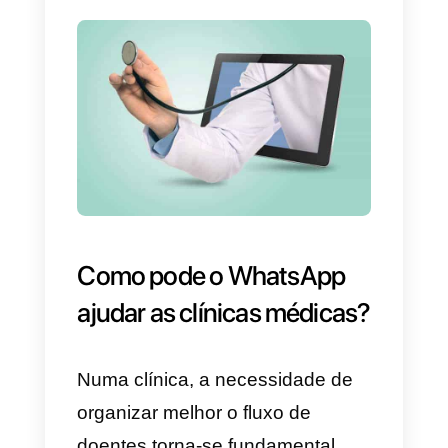
precisam evitar o contato
presencial (e nas quais o risco d
um potencial contágio é maior),
encontram-se, de facto,
as
clínicas médicas
, onde
diariamente os médicos visitam e
tratam os seus doentes. Neste
contexto, métodos alternativos d
comunicação com os doentes,
como o WhatsApp, estão a
assumir um papel cada vez mais