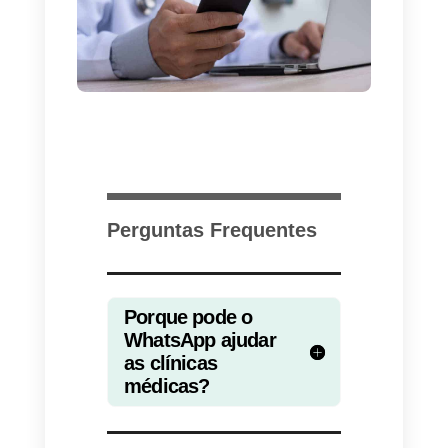
Neste sentido, a
Callbell oferece
a possibilidade de integrar o
WhatsApp
dentro de uma
plataforma própria, que permite
gerir a mesma conta entre
diferentes agentes, de forma
estruturada e organizada e com
uma série de funcionalidades qu
ajudam na gestão multiagente de
uma linha WhatsApp.
Através da plataforma, é possível