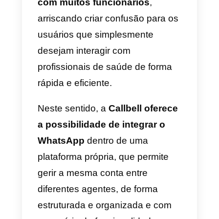
Estes são alguns dos exemplos
de atividades que podem ser
realizadas através da já
omnipresente app de
mensagens, tendo em conta
todas
as normativas de
privacidade
que os diferentes
países adotam.