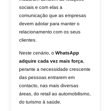
Utilizar o WhatsApp
em mais
dispositivos na
clínica
Com
a recente pandemia
que
mudou radicalmente o mundo ao
qual estávamos habituados,
mudaram também as relações
sociais e com elas a
comunicação que as empresas
devem adotar para manter o