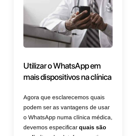
3) Enviar receitas médicas
: a
possibilidade de enviar e receber
documentos, imagens ou vídeos
pode facilitar o envio de receitas
médicas ou outros documentos,
diretamente do smartphone;
4) Enviar questionários de
satisfação
: podem-se enviar
sondagens para validar a
qualidade dos serviços