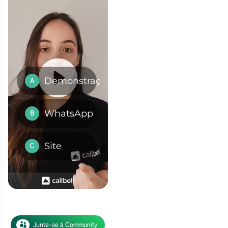
 está sempre a par dos
ciou recentemente