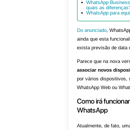
que o 
assoc
Índic
Com
do 
Abr
mes
O q
usa
Wha
qua
Wha