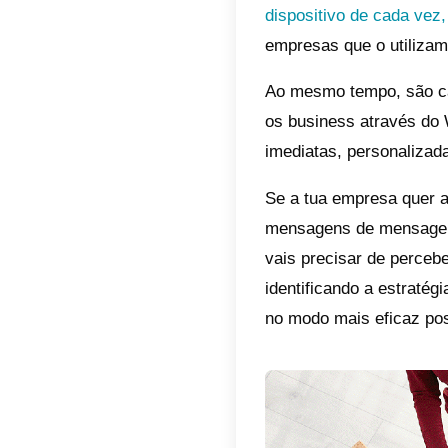
Do anun
ainda q
exista 
Parece 
associa
por vár
WhatsA
Como i
What