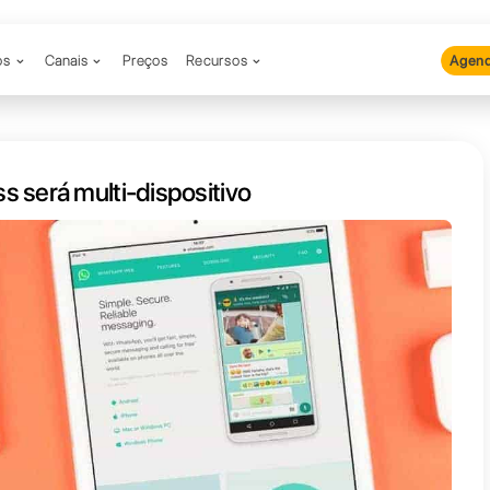
Produtos
Canais
Preços
Recu
App Business será multi-disposit