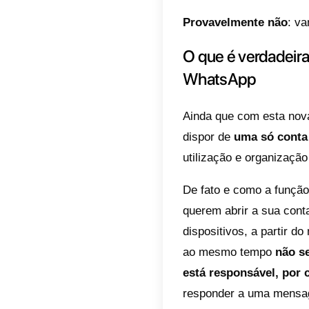
Abrir
tempo
O lança
foi est