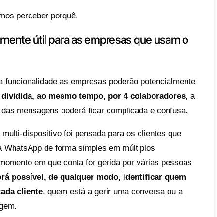
 o WhatsApp em mais do que um d
 será uma solução para as empre
mento desta nova funcionalidade pelo Wha
udado para as empresas que utilizam a fa