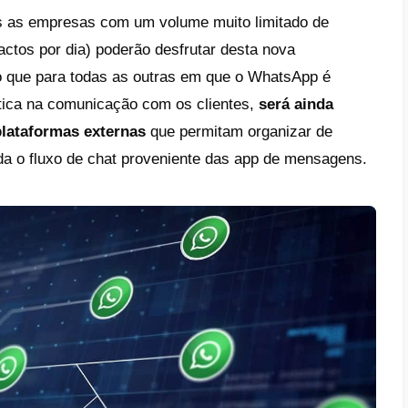
a os utilizadores comuns.
er usado em família, caso se queira dar a p
ar através de um WhatsApp dividido, ou ao
em criar uma conta individual.
nto, a utilização de uma mesma conta de 
tivos
poderá ser uma grande vantagem, in
 equipas de venda e que, atualmente, têm d
p, habitualmente uma para cada empregad
sequência, o controlo no que é comunicado 