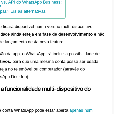
WhatsApp está a testar a possibi
iar até 4 dispositivos ao mesmo t
e
o irá funcionar a funcionalidade multi-dispo
WhatsApp
ir o WhatsApp em mais do que um dispositi
mo tempo será uma solução para as empr
ue é verdadeiramente útil para as empresa
m o WhatsApp
tsApp Business vs. API do WhatsApp Busi
is as diferenças?
tsApp para equipas? Eis as alternativas