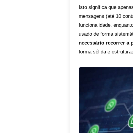
sim
par
Poderá s
comunic
consegu
No enta
disposi
que têm
WhatsAp
por con