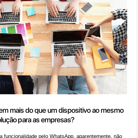
nte, de fato, uma conta WhatsApp pode est
tivo de cada vez,
o que se torna muito limita
s que o utilizam como canal de vendas ou s
o tempo, são cada vez mais os clientes 
ness através do WhatsApp, com expectativa
as, personalizadas e exaustivas.
a empresa quer adotar uma
abordagem de c
ns de mensagens instantâneas como o Wh
ecisar de perceber como
desfrutar ao máxi