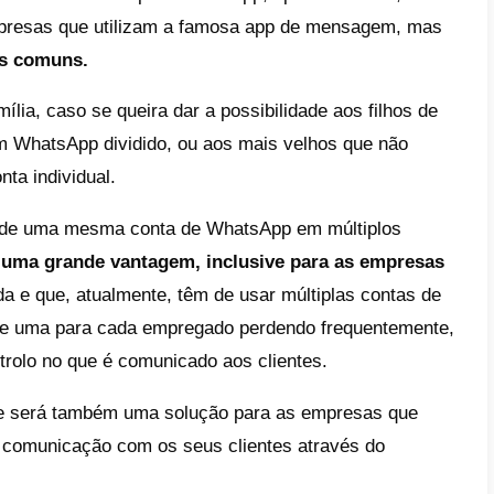
cando a estratégia correta para satisfazer o
 mais eficaz possível.