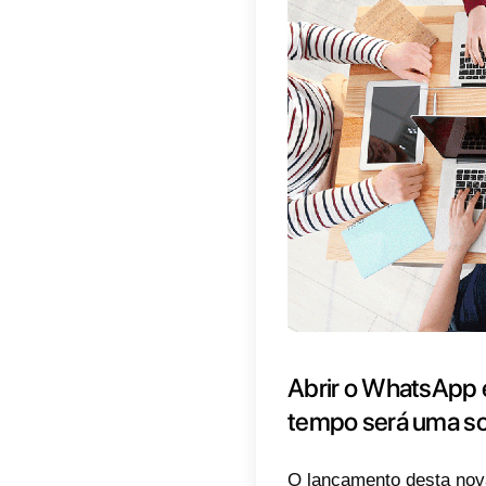
Atualme
disposi
empresa
Ao mesm
os busi
imediat
Se a tu
mensage
vais pr