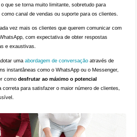
ciado
, WhatsApp ficará disponível numa ver
ue esta funcionalidade ainda esteja
em fase
previsão de data de lançamento desta nova f
que na nova versão da app, o WhatsApp irá i
r novos dispositivos
, para que uma mesm
ios dispositivos, seja no telemóvel ou comp
pp Web ou WhatsApp Desktop).
rá funcionar a funcionalidade mult
sApp