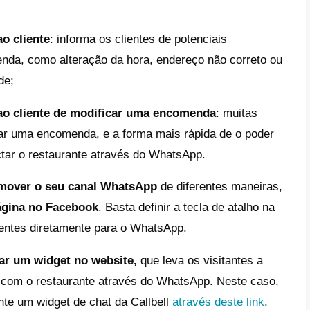
desfrutar do WhatsApp para food
s serviços de restauração
, como bar, pizza
s têm a possibilidade de integrar o WhatsAp
ação para conseguir
entregar de forma ef
s.
 da versão Business da famosa app é de fa
s do negócio
, com informações úteis como
o, telefone e website.