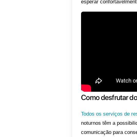
rapida
obrigad
tornando
Nesse s
necessi
que se 
frequent
As duas
Messeng
em difi