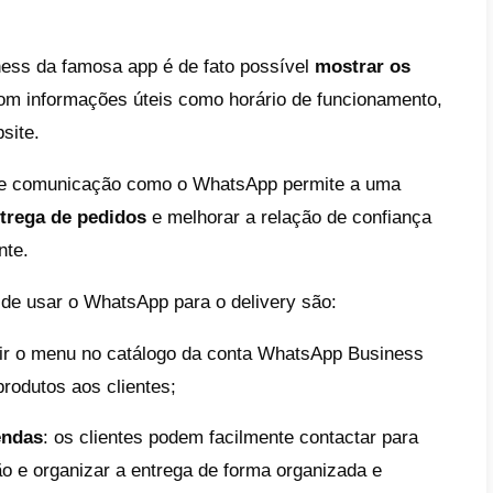
ma relação de confiança com os clientes
,
 confortavelmente em casa pelas suas refei