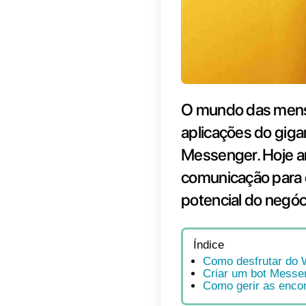
O mun
aplic