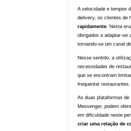
Messe
comuni
potenc
Índic
Com
Cri
Com
A veloc
deliver