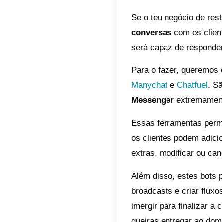
3)
Envia
modific
encerra
4) Dar 
vezes é
fazer é
Uma em
sobret
home, p