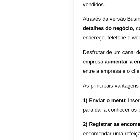
criar u
esperar