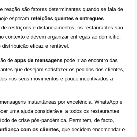
nger. Hoje analisamos como explo
cação para entregas ao domicílio
ial do negócio de delivery.
e
o desfrutar do WhatsApp para food deliver
ar um bot Messenger para receber as enc
o gerir as encomendas no WhatsApp e Me
idade e tempos de reação são fatores deter
y, os clientes de hoje esperam
refeições qu