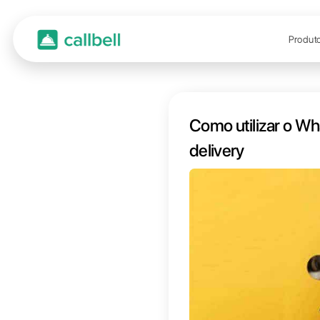
Como 
delive