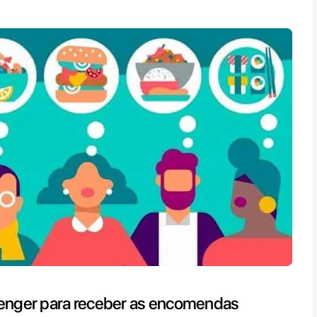
ar de um canal de comunicação como o Wh
a
aumentar a entrega de pedidos
e melhor
empresa e o cliente.
cipais vantagens de usar o WhatsApp para o
ar o menu
: inserir o menu no catálogo da
r a conhecer os produtos aos clientes;
strar as encomendas
: os clientes podem f
dar uma refeição e organizar a entrega de
ânea;