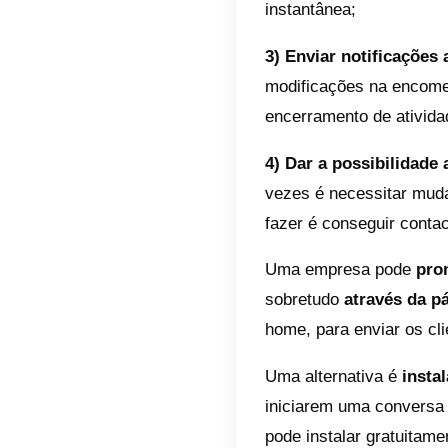
Como 
Todos o
noturno
comunic
vendido
Através
detalhe
endereç