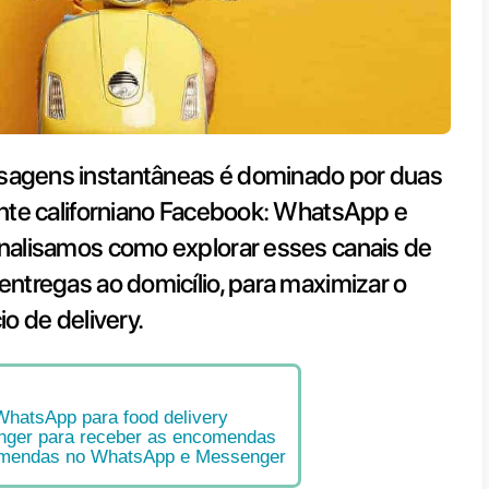
do das mensagens instantâneas 
ações do gigante californiano Fac