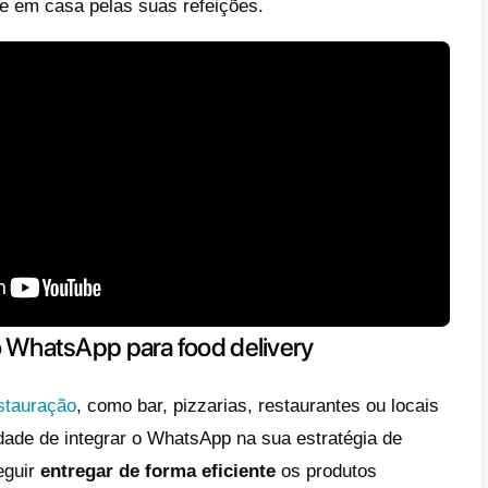
mente
. Nesta era de restrições e distancia
os a adaptar-se ao contexto e devem organiz
-se um canal de distribuição eficaz e rentá
entido, a utilização de
apps de mensagen
dades de restaurantes que desejam satisfaz
encontram limitados nos seus movimentos e
ar restaurantes.
 plataformas de mensagens instantâneas p
er, podem oferecer uma ajuda considerável
culdade neste período de crise pós-pandémi