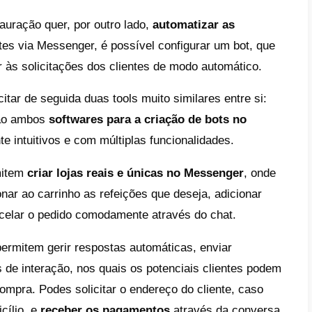
r notificações ao cliente
: informa os clie
ações na encomenda, como alteração da hor
mento de atividade;
a possibilidade ao cliente de modificar
 necessitar mudar uma encomenda, e a for
 conseguir contactar o restaurante através
presa pode
promover o seu canal Whats
udo
através da página no Facebook
. Basta 
ara enviar os clientes diretamente para o 