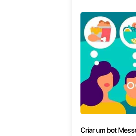
Desfrut
empres
entre a 
As prin
1)
Envi
para da
2)
Regi
encomen
instant