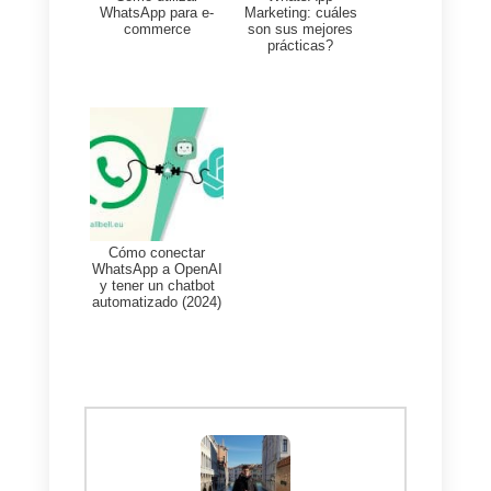
tanto en Callbell como en tu
app móvil de WhatsApp
Business.
Puedes rastrear el estado de
sincronización de tus mensajes
haciendo clic en el nombre del
canal: