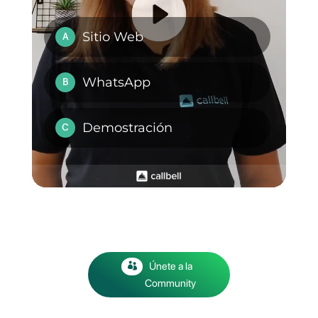
En este 2025,
Callbell
es tu
mejor aliado para atender a tus
clientes en WhatsApp y
monitorear a tu equipo, con sus
múltiples funcionalidades de
gestión de comunicación,
automatización con
chatbot
,
creación de embudos de venta,
campañas de marketing en
WhatsApp y asignación de chat