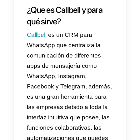
WhatsApp Business en tu
teléfono.
Nota: Según las políticas de
Meta, los números de teléfono
con Coexistencia de WhatsApp
Business no son compatibles
en las siguientes regiones o
países: Área Económica
Europea, Unión Europea, Reino
Unido, Australia, Japón, Nigeria,
Filipinas, Rusia, Corea del Sur,