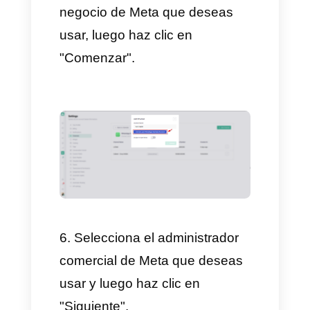
posterior.
Paso a Paso para Conectar tu
Número de WhatsApp Business
1.
Inicia sesión en tu cuenta de
Callbell.
2. Desde la sección
"Conecta
tus canales"
, haz clic en
"WhatsApp Cloud".
3. A la derecha, haz clic en