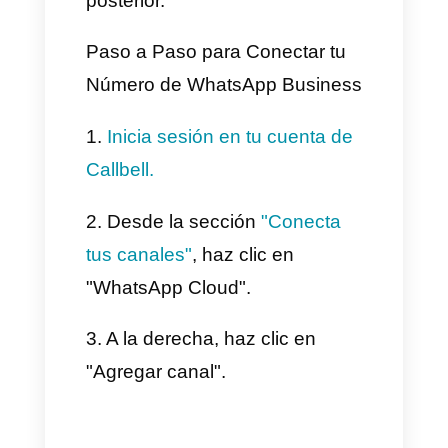
equipo.
Aplicación móvil y versión
web.
Envíos masivos con
Broadcast para WhatsApp.
Integraciones con Pipedrive,
HubSpot, Slack, a través de
Zapier y más.
¿Como conectar Callbell
con Coexistence?