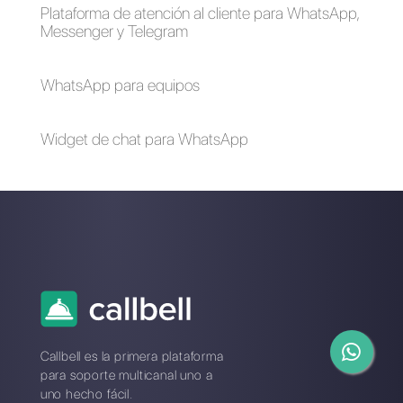
WhatsApp para
Plataformas por
equipos: cómo
WhatsApp multi-
comenzar
agente
Cómo utilizar
WhatsApp
WhatsApp para e-
Marketing: cuáles
commerce
son sus mejores