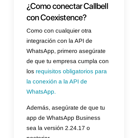
lugar.
Funciones destacadas
Bandeja de entrada
multicanal.
Asignación automática de
chats por agente o equipo.
Chatbots con IA (conectado a
OpenAI).
Estadísticas avanzadas de
rendimiento y monitoreo del