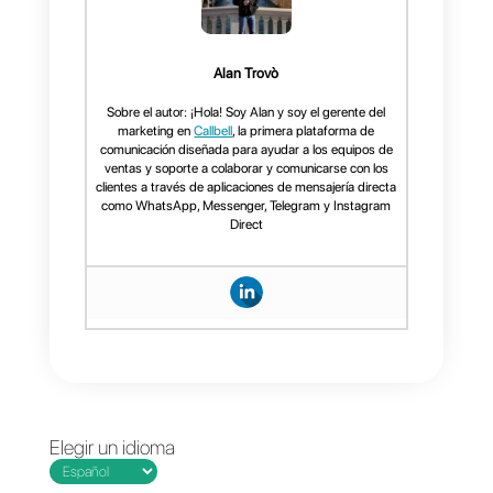
Si necesitas información más
profunda, puedes visitar
nuestro artículo sobre este tipo
de integración específicamente
dando clic aquí:
https://callbellsupport.zendesk.c
om/hc/es/articles/21492784735
388-WhatsApp-API-
Coexistence