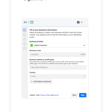
"Agregar canal".
4. Elige un nombre para el
canal, luego haz clic en el botón
"Conecta tu cuenta de