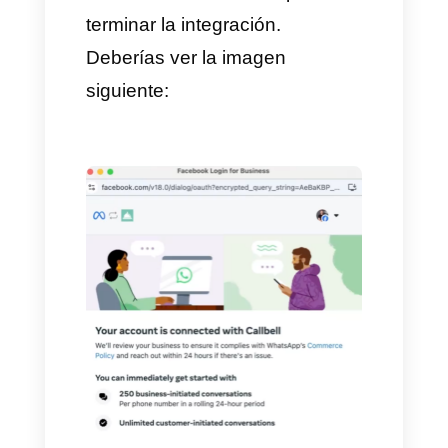
9. Ahora verás un código QR.
Escanéalo usando la app de
WhatsApp Business:
10. Meta te enviará un mensaje.
Ábrelo y haz clic en "Escanear
código QR".