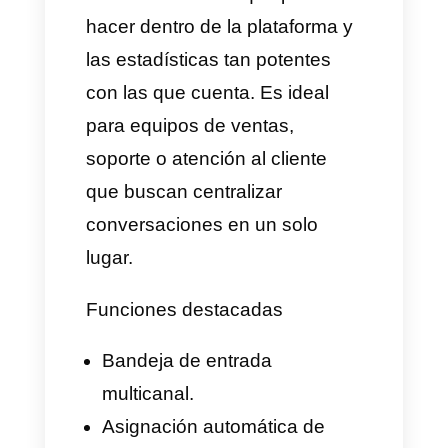
Sudáfrica y Turquía
¿Que es Callbell y para
qué sirve?
Callbell
es un CRM para
WhatsApp que centraliza la
comunicación de diferentes
apps de mensajería como
WhatsApp, Instagram,
Facebook y Telegram, además,
es una gran herramienta para