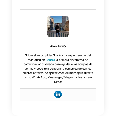
Posibilidad de crear múltiples
departamentos, un
CRM
integrado
, una
API
pública y
mucho más.
Esta herramienta te
ayuda a
manejar grandes volúmenes d
mensajes
debido a su posibilida
de distribución de mensajes,
asignación de chats, gestión de
múltiples plataformas, posibilidad