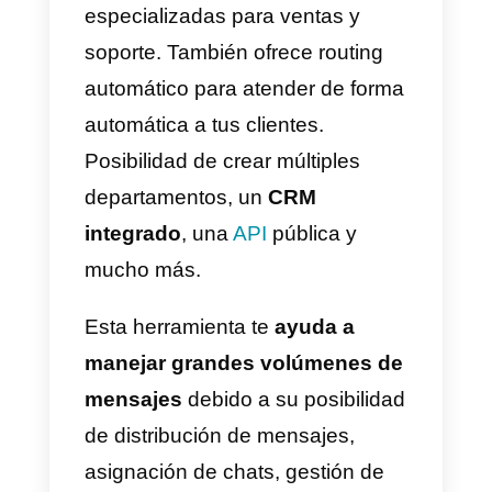
Al distribuir los mensajes y ser
asignados a cada uno de tus
agentes disponibles, estarás
organizando tu bandeja casi de
forma automática. No importa la
cantidad de mensajes que
recibas, siempre
podrás
organizarlos
con
Callbell
. Debe
tener en cuenta que si recibes
demasiados mensajes, quizás,
sea necesario contratar personal