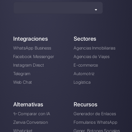
Alan Trovò
Sobre el autor: ¡Hola! Soy Alan y soy el gerente del
marketing en
Callbell
, la primera plataforma de
comunicación diseñada para ayudar a los equipos de
ventas y soporte a colaborar y comunicarse con los
clientes a través de aplicaciones de mensajería directa
como WhatsApp, Messenger, Telegram y Instagram
Direct
Elegir un idioma