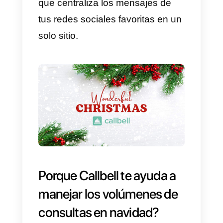
Que es Callbell?
Callbell
es una plataforma de
gestión de mensajes multiagente
y multidispositivo. Esta
herramienta fue pensada para
centralizar en un solo lugar todos
los mensajes entrantes de
WhatsApp
,
Facebook Messenge
Instagram Direct
y
Telegram
.