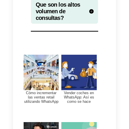
Con
Callbell
podrás manejar los
altos volúmenes de consultas en
navidad y en otras fechas
importantes como Hot Sale o
Black Friday con su plataforma
especializada para la atención al
cliente, ventas y callcenters. Este
servicio cuenta con múltiples
funcionalidades que te permitirán
organizar, redireccionar y