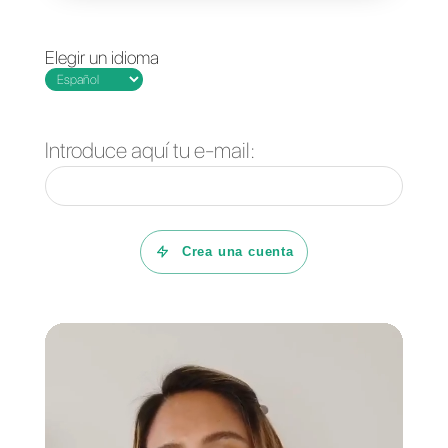
de crear equipos y
departamentos.
Preguntas Frecuentes
Porque Callbell te
ayuda a manejar
los volúmenes de
consultas en
navidad?