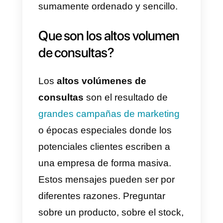
tenga que contratar personal
extra para atenderlas. Sin
embargo, existen herramientas
especializadas para manejar est
tipo de situaciones.
En esta ocasión vamos a hablar
de
Callbell
y su ayuda a las
empresas a
como manejar los
altos volúmenes de consultas
en navidad
. Verás que además