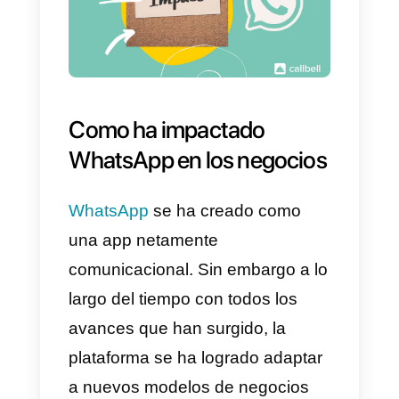
convierte en una plataforma muy
efectiva para
desarrollar los
nuevos negocios
que surgen ho
en día. Asimismo, se han
desarrollado estrategias y
estudios sobre como vender
mejor en esta plataforma y es por
esta razón que traemos para ti la
mejores estrategias de venta por
WhatsApp para que puedas
hacer crecer tu negocio y
conseguir más y mejores ventas.