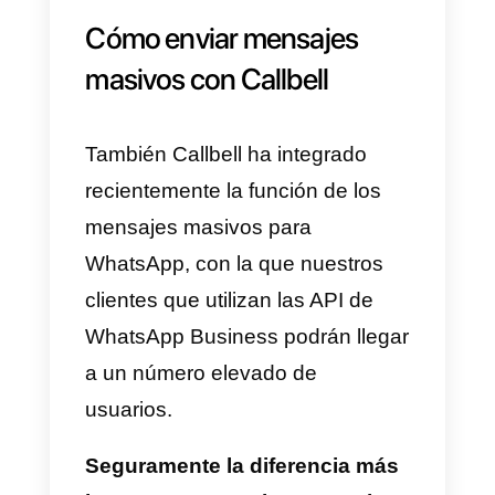
negocio.
También puedes utilizar
Twitter
o
Tiktok
para potenciar las
conversaciones entrantes en tu
WhatsApp. Ya que estas redes
suelen llegar a muchas personas
y tener gran alcance.
4) Utiliza los archivos
multimedia para mostrar tus
productos y/o servicios.