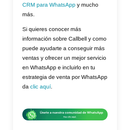
te animamos a potenciar tu
negocio a partir de otras redes
sociales. Con Facebook e
Instagram puedes llegar a miles
de personas de forma orgánica
como de forma paga. Además te
ofrecen la posibilidad de que
estas personas puedan iniciar
conversaciones a través de tu
cuenta de WhatsApp y esto
supone una gran ventaja para tu