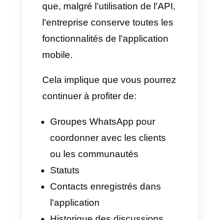
Cela contraint les entreprises à
abandonner l'expérience
WhatsApp conventionnelle pour
travailler exclusivement au sein
d'un
système connecté à l'API
.
Qu'est-ce que
Coexistence avec Callbell
?
Grâce à Callbell et à sa fonction
Coexistence
, la plateforme offre