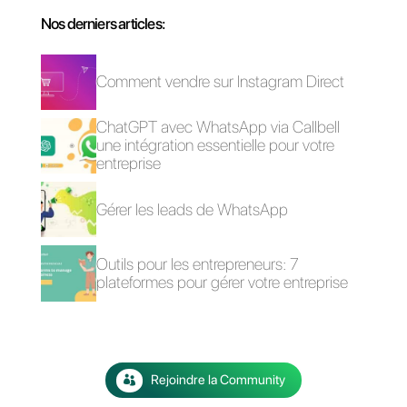
Essayez Coexistence dès
maintenant en
cliquant ici
. 🚀
WhatsApp pour les
Comment mettre en
assurances
place le catalogue
WhatsApp Business