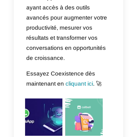
des fonctionnalités plus
avancées, mais vous ne
pourrez plus utiliser
l'application.
À la place, avec Coexistence
de Callbell, vous bénéficiez
du meilleur des deux mondes
: la puissance de l'API avec
un CRM multi-agents et toutes
les fonctionnalités classiques
de l'application mobile.