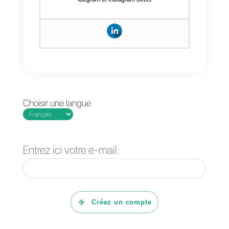
qui souhaitent cette intégration.
Ainsi, votre entreprise bénéficie
des fonctionnalités que vous
connaissez déjà dans
WhatsApp Business, tout en
ayant accès à des outils
avancés pour augmenter votre
productivité, mesurer vos
résultats et transformer vos
conversations en opportunités
de croissance.