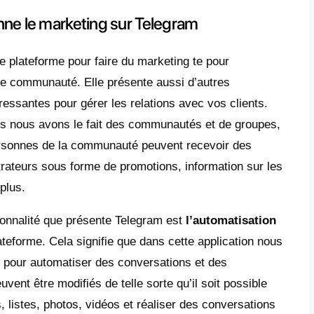
ait, toutes les stratégies de marketing et ac
 sur ces deux plateformes et les entrepris
es stratégies pour vendre, contacter, capter
ssement de marque constante via ces deux 
egram spécialement, les entreprises ont des
santes pour développer de nouvelles stratégi
ossible de
créer des bots
qui répondront à
.
pour tout cela que nous avons trouvé indisp
isé sur Telegram et comment faire su mar