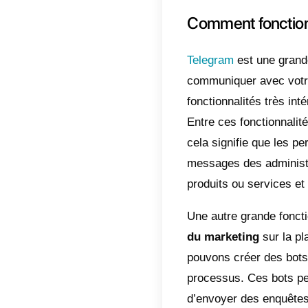
De ce f
évolué
créer d
accroi
Sur Tel
intéres
même p
ventes
C’est 
actual