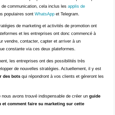
ment fonctionne le marketing sur Telegram
ment utiliser les groupes et les canaux
egram à des fins de marketing
licités sur Telegram pour augmenter les
tes
s pour améliorer votre marketing dans les
lis de messagerie
clusion
reprises au fil des années ont opté pour le f
t sur les réseaux de communication, cela in
erie
dont les plus populaires sont
WhatsAp