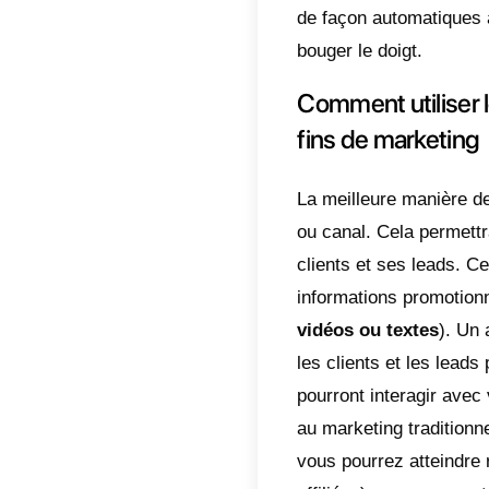
platef
Comme
Telegr
commun
fonctio
Entre 
cela s
messag
produit