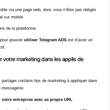
leure manière de faire la
publicité sur Tele
l. Cela permettra aux entreprises d’être en
 et ses leads. Cela signifie que les personn
tions promotionnelles de votre part, de diff
 ou textes
). Un autre point très important 
ents et les leads peuvent répondre aux messa
nt interagir avec vous et génère plus de ve
eting traditionnel part messagerie ou par ma
urrez atteindre rapidement et de façon effe
es) vos canaux et groupes.