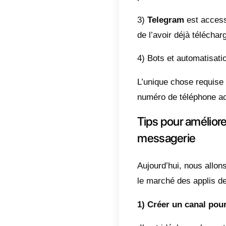
La meil
ou cana
clients
informa
vidéos
les cli
pourro
au mark
vous po
affilié