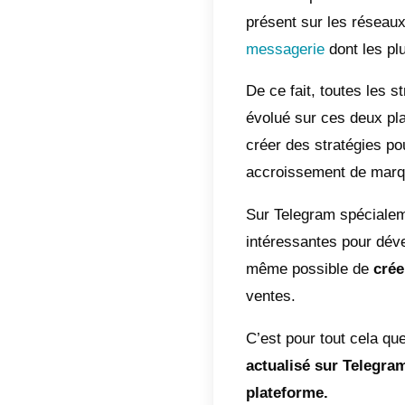
Com
Com
Tel
Pub
ven
Tip
app
Con
Les ent
présen
messag