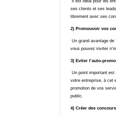
Publi
Telegra
Whats
entrep
notes 
aux ap
possède
1)
Tel
sur n’i