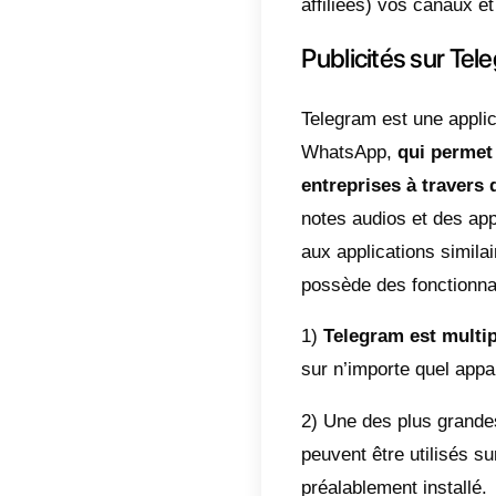
Une au
du mar
pouvon
process
d’envoy
de faç
bouger 
Comme
fins 