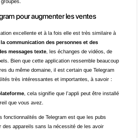
tre grande fonctionnalité que présente Tel
keting
sur la plateforme. Cela signifie que
s créer des bots pour automatiser des conv
us. Ces bots peuvent être modifiés de telle 
er des enquêtes, listes, photos, vidéos et 
on automatiques avec les leads sans qu’auc
le doigt.
nt utiliser les groupes et les ca
de marketing