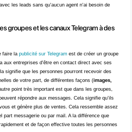
orme.
nt fonctionne le marketing sur 
am
est une grande plateforme pour faire du 
iquer avec votre communauté. Elle présent
nnalités très intéressantes pour gérer les re
ces fonctionnalités nous avons le fait des 
ignifie que les personnes de la communauté
es des administrateurs sous forme de promo
s ou services et plus.