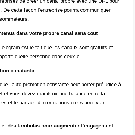
cités sur Telegram pour augmenter
m est une application excellente et à la fois 
App,
qui permet la communication des pe
rises à travers des messages texte
, les 
audios et des appels. Bien que cette applic
plications similaires du même domaine, il e
 des fonctionnalités très intéressantes et i
egram est multiplateforme
, cela signifie qu
mporte quel appareil que vous avez.