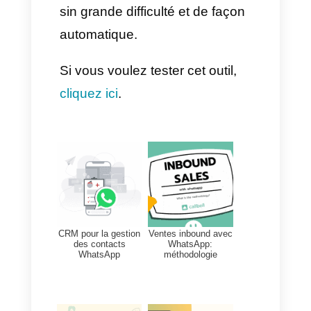
et
URLencodedtext
est le
message prédéterminé
incorporé à l’URL).
Exemple
:
https://wa.me/1XXXXXXXXX?
text=je+suis+interessé+par+votr
e+service
4)
Organiser votre liste et
base de données :
Une fois