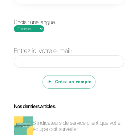
recommandons d’utiliser
Callbell
et ses multiples
fonctions de
CRM
, funnels de
vente et bot pour automatiser,
qualifier et organiser vos leads
sin grande difficulté et de façon
automatique.
Si vous voulez tester cet outil,
cliquez ici
.