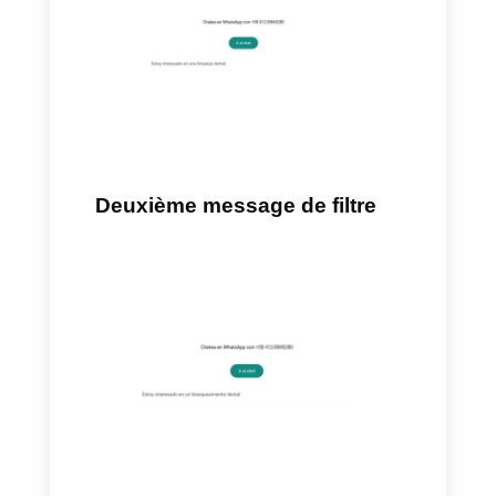
1)
Configurer votre WhatsApp
Business
2)
Intégrer votre WhatsApp à
Callbell
3)
Entrer sur wa.me et créer
votre lien
Par exemple :
Si nous avons une clinique ou