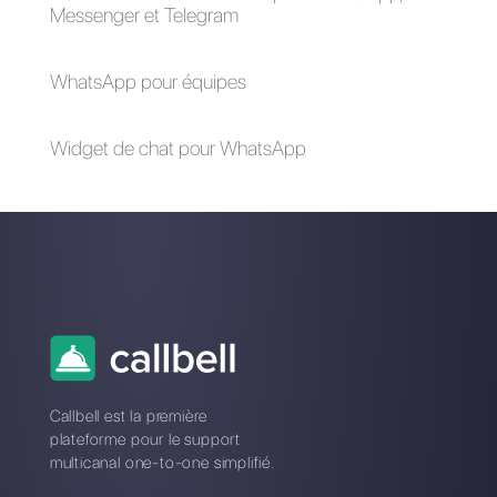
- Toutes les
des campagnes de
possibles questions
broadcast sur
et réponses
WhatsApp
WhatsApp Cloud API
- Guide complet
2024