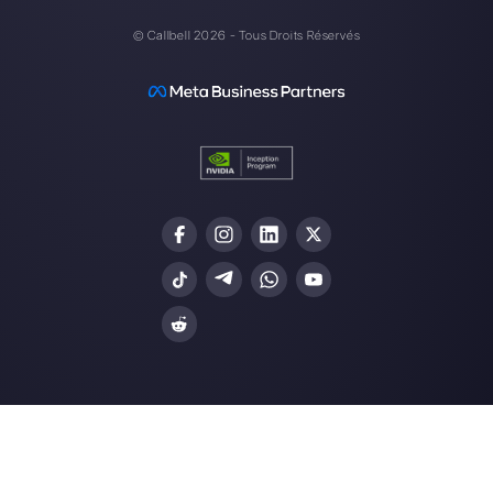
Nos derniers articles:
8 indicateurs de service client que v
équipe doit surveiller
Outils pour gérer les messages sur l
médias sociaux
Différence entre tawk.to et Callbell
Comment connecter WhatsApp à
Nimble | Callbell