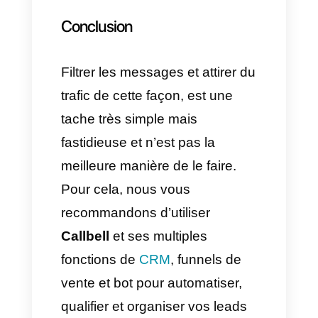
prédéfini ?
Le message prédéterminé
apparaitra automatiquement
dans le champ de texte d’un
chat. Utilisez
https://wa.me/whatsappphone
number/?text=urlencodedtext
(
whatsappphonenumber
est
un numéro de téléphone
complet au format international