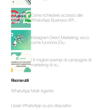
WhatsApp Business
Come gestire elevati
verificato: come
volumi di richieste a
ottenere la spunta
Natale
verde
5 consigli di vendita
Marketing