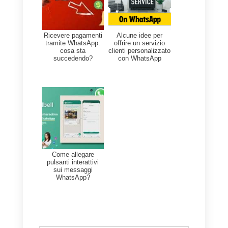
Un’altra opzione possibile è
quella di creare un
senso di
urgenza
offrendo un’offerta in
scadenza. Questo tipo di offerte
possono dare dei vantaggi
esclusivi così da ottenere un
nuovo referral, oppure
fidelizzare i clienti già presenti
nel nostro database. Anche
utilizzare
la personalizzazione
dei messaggi
può essere utile.