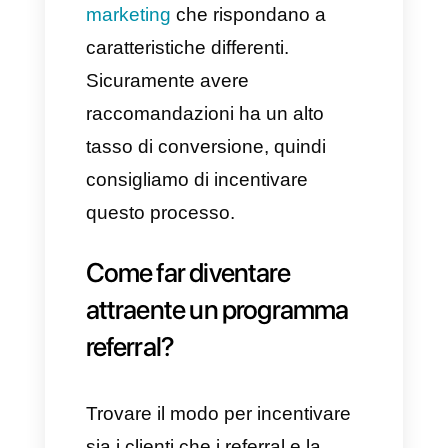
conoscenti
o anche di
influencer rispetto a delle
informazioni che potrebbero
ottenere da soli.
Tieni però sempre a mente che
questo non vuol dire doversi
occupare di altre
strategie di
marketing
che rispondano a
caratteristiche differenti.
Sicuramente avere
raccomandazioni ha un alto