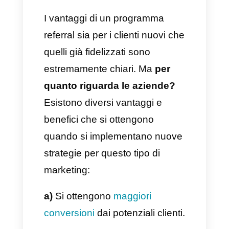
dall’azienda,
generando così
fedeltà e correlando una
specifica caratteristica al brand.
Il terzo ed ultimo quesito che
dobbiamo sempre considerare
riguarda i vantaggi che entrambi
i clienti potranno
ottenere,
soprattutto dopo che il nuovo
cliente avrà effettuato il suo
primo acquisto.