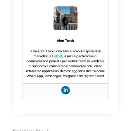
Analizzare le prestazioni dei
messaggi su WhatsApp
Callbell
genera in maniera
automatica tutte le
statistiche
dei messaggi
di un’azienda:
quelli inviati, quelli ricevuti, quelli
letti, quelli a cui abbiamo
risposto o meno, in quanto
tempo è avvenuto la risposta,
eccetera.
Sta poi a te