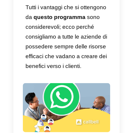
referral sia per i clienti nuovi che
quelli già fidelizzati sono
estremamente chiari. Ma
per
quanto riguarda le aziende?
Esistono diversi vantaggi e
benefici che si ottengono
quando si implementano nuove
strategie per questo tipo di
marketing:
a)
Si ottengono
maggiori
conversioni
dai potenziali clienti.