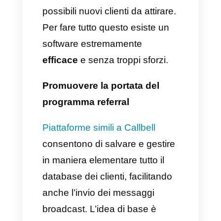
WhatsApp
presenta una portata
da non sprecare. Tutti i tuoi
clienti possiedono sicuramente
un dispositivo mobile nelle loro
tasche, oppure utilizzano
l’app
sul proprio PC.
Questo rende i
messaggi istantanei e
facilmente accessibili a tutti
potenziali clienti.
Quali sono gli step da