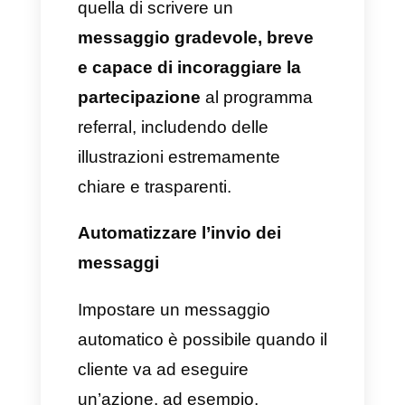
seguire?
Esistono strumenti come
Callbell
capaci di utilizzare
l’API
di WhatsApp,
aumentandone le
funzioni
e fornendo funzionalità
maggiori. Tra queste possiamo
ritrovare
il tracking dei
messaggi, il CRM, le
automazioni e le trasmissioni
e metriche personalizzate.
Tutto questo consente di avere