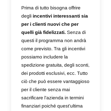
quando si decide di perseguire
questo obiettivo. Come detto in
precedenza, le
raccomandazioni sono una
parte naturale dell’atto di
socializzare, ma
bisogna
anche motivare queste azioni:
il cliente dovrebbe continuare
a comprare e quello nuovo
dovrebbe iniziare a farlo.
Quali
sono le tre condizioni essenziali