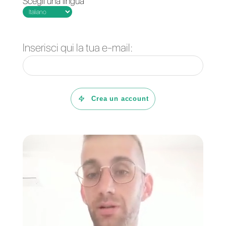
analizzarle così da valutare se
la strategia che stai seguendo
sia efficace o meno.
Queste sono tutte variabili che
bisogna considerare affinché i
risultati tanto attesi possano
arrivare. L’importante è non
cambiare mai completamente
una strategia poiché non sai
quali elementi possano
migliorare o danneggiare la