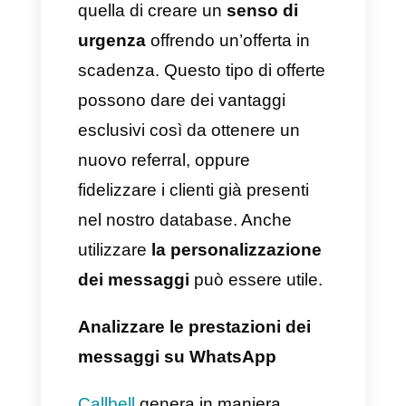
in maniera elementare tutto il
database dei clienti, facilitando
anche l’invio dei messaggi
broadcast. L’idea di base è
quella di scrivere un
messaggio gradevole, breve
e capace di incoraggiare la
partecipazione
al programma
referral, includendo delle
illustrazioni estremamente
chiare e trasparenti.