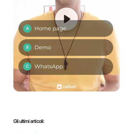
performance.
Inoltre, Callbell offre tutti i tipi di
funzionalità come broadcast,
multi numero e multicanale, che
permette di unire più canali ad
un
unico account
Callbell
,
chatbot, capace di combinare
diverse azioni e molto altro.
Se desideri provare questo