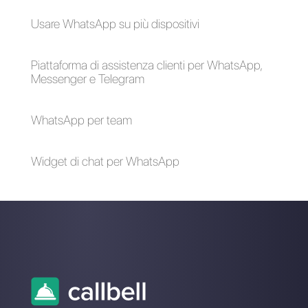
Ricevere pagamenti
Alcune idee per
tramite WhatsApp:
offrire un servizio
cosa sta
clienti personalizzato
succedendo?
con WhatsApp
Come allegare
pulsanti interattivi
sui messaggi
WhatsApp?