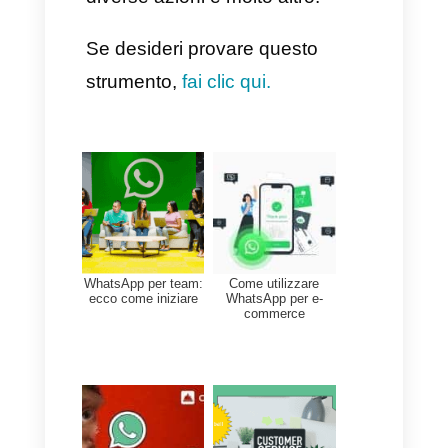
A volte infatti, c’è bisogno di una
piccola spinta per completare
delle azioni rimaste in sospeso.
Questa deve essere
considerata come un’occasione
per scrivere dei messaggi
riguardanti delle chiamate
all’azione
, senza
necessariamente utilizzare un
tono pubblicitario o noioso.