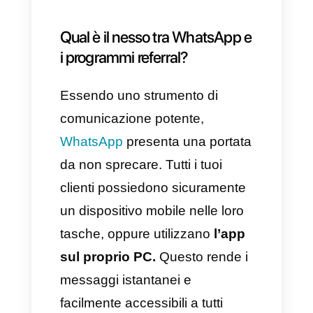
b)
L’immagine dell’azienda
riceve ancora più credibilità, se
consigliata da persone di
fiducia.
c)
Tutti i soggetti coinvolti in
questa strategia ricevono dei
vantaggi.
d)
Il
rapporto tra costi e
vantaggi è molto proficuo
per