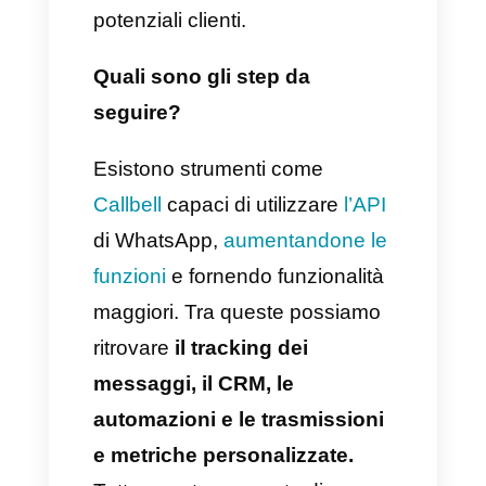
l’azienda poiché sono gli stessi
clienti ad elaborare le proprie
strategie per aumentare il lead.
Tutti i vantaggi che si ottengono
da
questo programma
sono
considerevoli; ecco perché
consigliamo a tutte le aziende di
possedere sempre delle risorse
efficaci che vadano a creare dei
benefici verso i clienti.