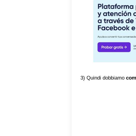
Inoltre,
gestire 
Come 
Per regi
relativa
1) Per p