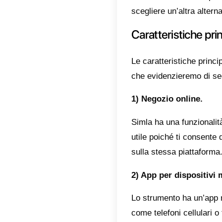
sopra de
multi-ag
l’automa
uno str
questi a
la sua s
Se non 
gestire 
detenere