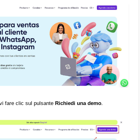
essa piattaforma.
per dispositivi mobili.
ento ha un’app mobile che puoi installare su 
efoni cellulari o tablet.
integrato.
aforma ci fornisce un CRM integrato per gestir
ndo così il controllo delle vendite e dell’orga
 multi-agente.