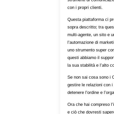
Com
Van
Dov
Alt
Simla è 
ideale p
di attiv
multi-ag
strument
con i pro
Questa p