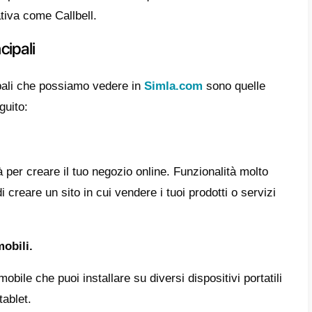
scritto; tra questi abbiamo la possibilità di
ente, un sito e un’app mobile, un CRM per ges
zione di marketing di cui ogni azienda ha b
umento super completo. Tuttavia, presenta a
bbiamo il supporto moderatamente carente, l’
tabilità e l’alto costo aggiuntivo per l’attiv
sai cosa sono i CRM, questi sono strumenti
le relazioni con i clienti in modo semiautom
 l’ordine e l’organizzazione tra i clienti e i 