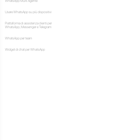
 creare negozi online, chat
tire i clienti e
isogno. In generale, Simla è
nche degli svantaggi. Tra
alto costo dei suoi servizi,
azione del servizio CRM.
 che aiutano a mantenere e
atico. I CRM aiutano a
processi di vendita.