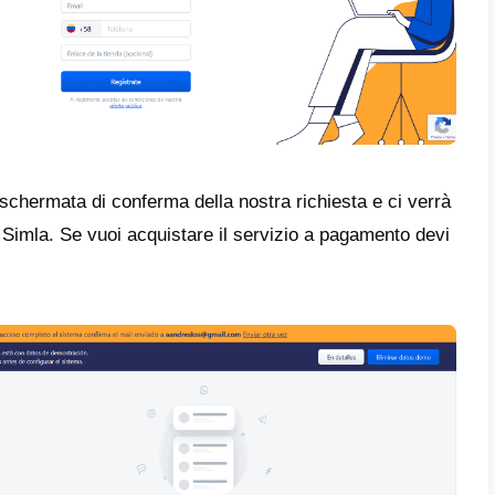
essivamente, devi fare clic sul pulsante
Ric