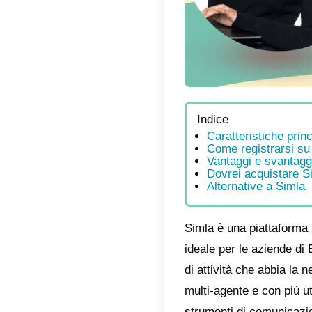
Indic
Cara