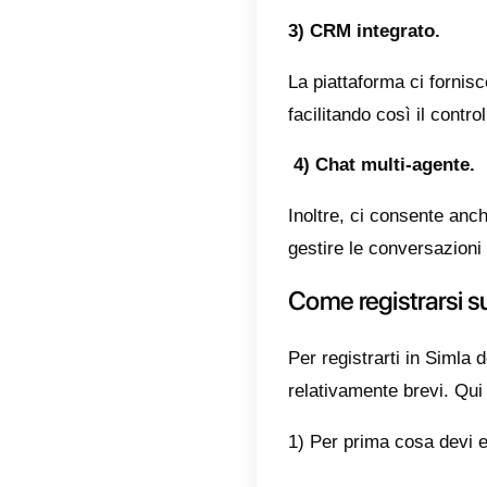
Ora che 
e ciò ch
sceglier
Caratt
Le carat
che evi
1) Nego
Simla ha
utile po