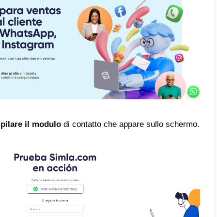
 ci consente anche di collegare alcuni canal
le conversazioni con i clienti.
registrarsi su Simla.com
strarti in Simla devi seguire una serie di p
mente brevi. Qui ti spiegheremo come farlo.
rima cosa devi entrare nella pagina princip