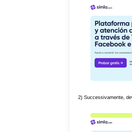
sulla st
2) App 
Lo strum
come tel
3) CRM 
La piatt
facilita
4) Chat