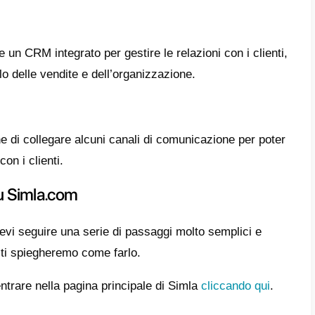
hai compreso l’importanza dei CRM, ti insegn
e dovresti sapere per decidere se utilizzar
e un’altra alternativa come Callbell.
eristiche principali
teristiche principali che possiamo vedere i
denzieremo di seguito:
zio online.
 una funzionalità per creare il tuo negozio 
iché ti consente di creare un sito in cui vende