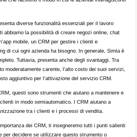
e registrarsi su Simla.com
taggi e svantaggi di Simla
rei acquistare Simla?
ernative a Simla
una piattaforma fenomenale per le vendite e
er le aziende di E-commerce, Farmacie, Univ
ità che abbia la necessità di servire i propri 
ente e con più utenti. Per questo diventa fon
i di comunicazione che facilitino il modo in
pri clienti.
iattaforma ci presenta diverse funzionalità 