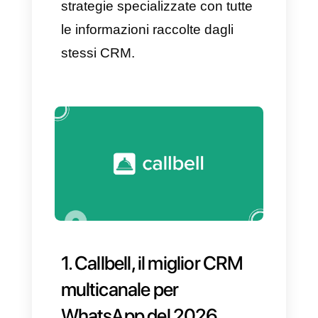
clienti
Più account WhatsApp
connessi
Una cronologia dei contatti
Tag e segmentazione
Automazioni e chatbot
Integrazioni con altri strumenti
Un CRM interno
Report sulle performance
Un CRM per WhatsApp
utilizzato tramite un BSP è