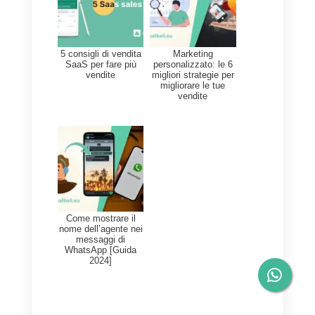
Gestione completa del funnel
di vendita
Automazione del marketing
Integrazione con email,
moduli e annunci pubblicitari
Aspetti da considerare
L'integrazione con Whatsapp
che non è diretta
Una configurazione più
complessa