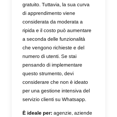
È ideale per:
agenzie
immobiliari, concessionarie
d’auto e team di vendita che
hanno un elevato numero di
lead.
Vantaggi di Wati
Assegnazione automatica dei
lead
Cronologia dettagliata dei