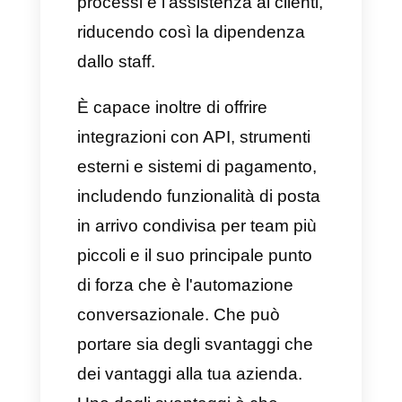
elevato volume di domande.
Aziende che desiderano un
vero supporto omnicanale.
E-commerce
Aziende di servizi
Team di vendita
Aziende che utilizzano più
canali di messaggistica
Callbell è uno strumento
estremamente facile da