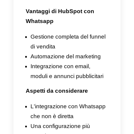
3. HubSpot + WhatsApp
– CRM completo per
attività B2B