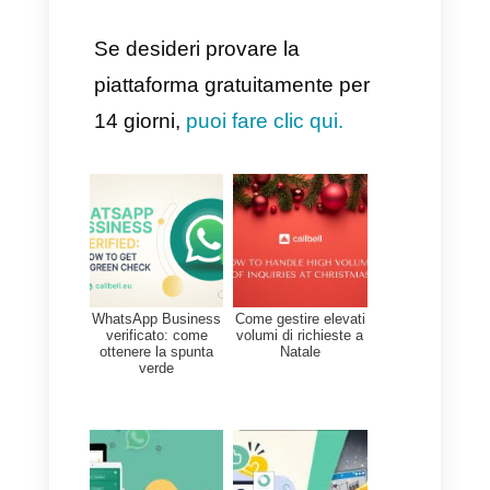
tramite provider terzi,
combinando:
Pipeline di vendita
Automazione del marketing
Reporting avanzato
con messaggistica diretta su
Whatsapp.
Vantaggi di HubSpot con
Whatsapp