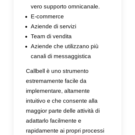
Compatibilità con Whatsapp
Coexistence (utilizza l'app di
Whatsapp Business e l’API
contemporaneamente)
Integrazione in
multipiattaforma tramite Zapier
Agenti IA automatizzati
Chiamate Whatsapp in arrivo.
Per chi consigliamo Callbell?
Ora parliamo di ciò che è