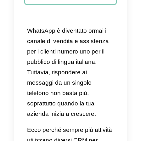
focalizzato interamente su
vendite e lead
3. HubSpot + WhatsApp –
CRM completo per attività
B2B
Errore comune nella scelta
di un CRM per Whatsapp
Conclusione
WhatsApp è diventato ormai il
canale di vendita e assistenza
per i clienti numero uno per il
pubblico di lingua italiana.