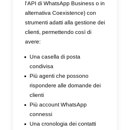
articolo ti vogliamo mostrare i 3
migliori CRM per WhatsApp del
2026.
Iniziamo!
Cos'è un CRM per
WhatsApp e perché la tua
azienda ne ha bisogno?
Un CRM per WhatsApp è una
piattaforma capace di collegare