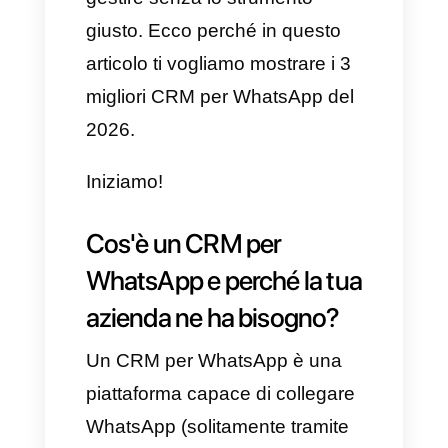
clienti, indipendentemente
dall'ora, dal luogo o dal volume
di messaggi che ricevono ogni
giorno.
Sappiamo bene che un'azienda
in crescita esponenziale può
ricevere anche migliaia di
messaggi quotidianamente e
questo diventa difficile da
gestire senza lo strumento
giusto. Ecco perché in questo