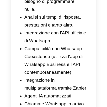
su più canali, insieme ad
Instagram, Facebook, Telegram
e anche una live chat
sviluppata direttamente da
Callbell. Il tutto da un'unica
casella di posta unificata, ideata
e ottimizzata per tutti i team di
assistenza clienti, vendite e call
center, che ricevono centinaia
di interazioni al giorno e hanno
bisogno di uno strumento