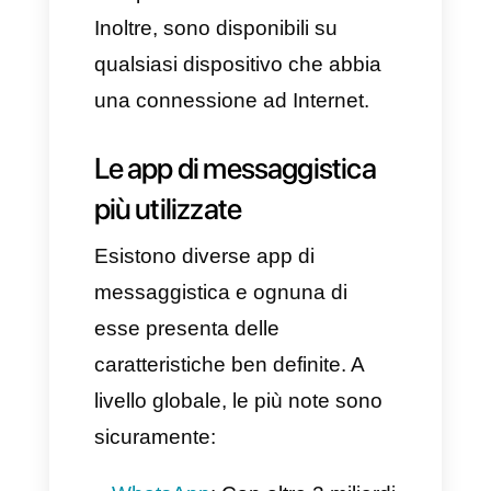
istantanea?
La messaggistica istantanea è
una tipologia di
interazione che
avviene in tempo reale
tramite
messaggi di testo, vocali,
immagini o video inviati tra due
o più utenti tramite una singola
app.
La sua caratteristica
predominante è la velocità: i