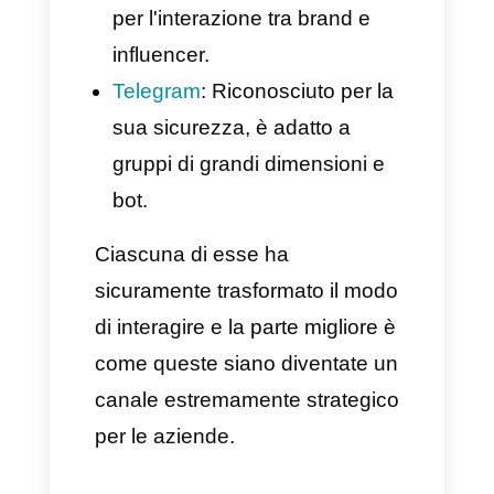
caratteristiche ben definite. A
livello globale, le più note sono
sicuramente:
WhatsApp
: Con oltre 2 miliardi
di utenti, è l'app di
messaggistica istantanea più
popolare al mondo.
Facebook Messenger
:
Integrato nel social Meta, è
utilizzato principalmente per la