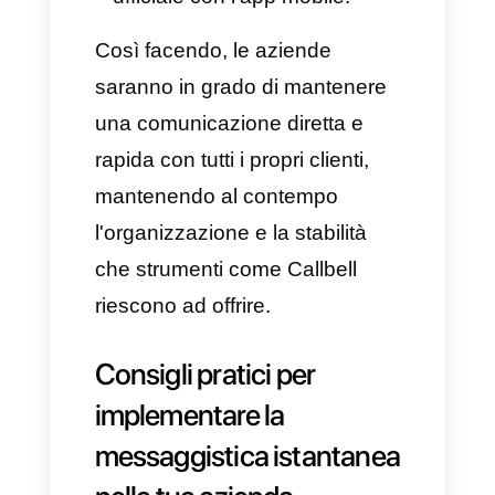
esempio calzante di come le
aziende riescano a gestire la
messaggistica istantanea in
modo professionale. La
piattaforma, infatti, riunisce i
principali canali comunicativi
come WhatsApp, Facebook
Messenger, Instagram Direct e
Telegram in un unico posto,
permettendo a tutti i team di
cooperare da una casella di