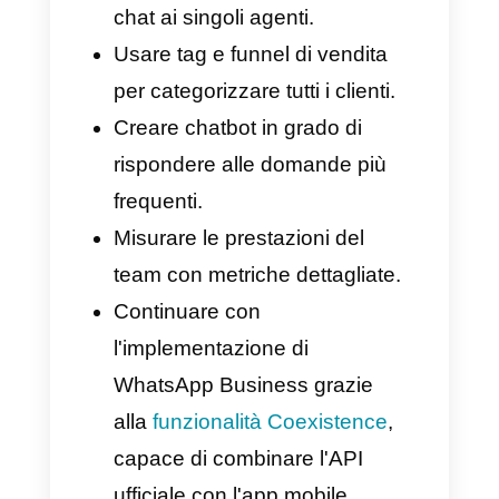
telefono.
Ciò dà spazio a strumenti
capaci di dare ai team la
possibilità di
gestire un gran
numero di messaggi
in maniera
rapida e organizzata.
Callbell: un alleato per la
messaggistica nelle
imprese
Callbell
è sicuramente un