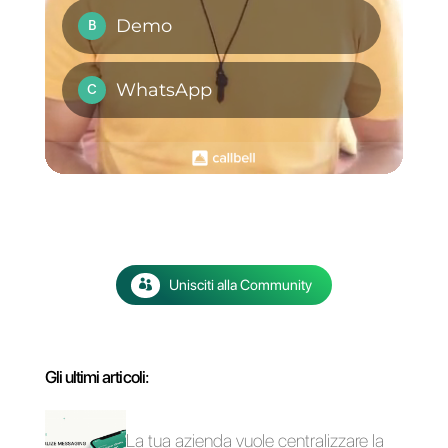
WhatsApp Business
Come gestire elevati
verificato: come
volumi di richieste a
ottenere la spunta
Natale
verde
5 consigli di vendita
Marketing
SaaS per fare più
personalizzato: le 6
vendite
migliori strategie per