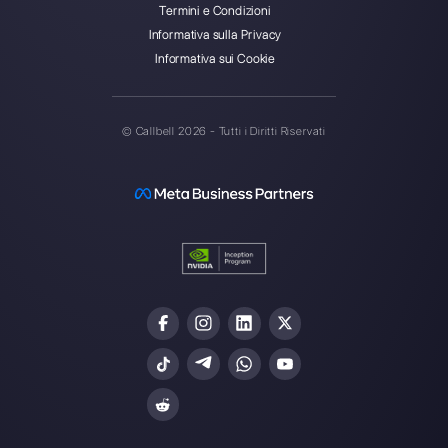
Unisciti alla Community
Gli ultimi articoli:
La tua azienda vuole centralizzare