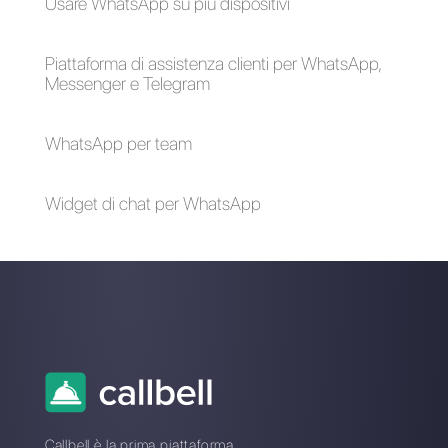
Alan Trovò
Sull’autore: Ciao! Sono Alan e sono il responsabile
marketing a
Callbell
, la prima piattaforma di
comunicazione pensata per aiutare team di vendita e
di supporto a collaborare e comunicare con i clienti
attraverso applicazioni di messaggistica diretta come
WhatsApp, Messenger, Telegram e Instagram Direct