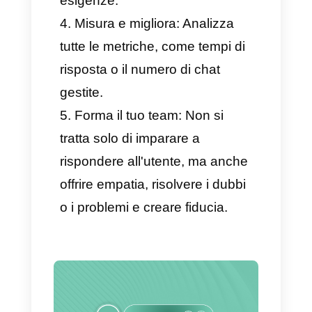
Misurare le prestazioni del
team con metriche dettagliate.
Continuare con
l'implementazione di
WhatsApp Business grazie
alla
funzionalità Coexistence
,
capace di combinare l'API
ufficiale con l'app mobile.
Così facendo, le aziende
saranno in grado di mantenere