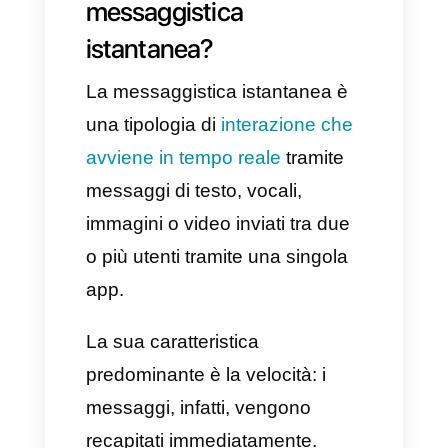
comunicazione preferito per
velocità da milioni di utenti.
Proprio per questo, oggi
desideriamo mostrarvi le app
più utili, come ad esempio
Callbell
, per permettere a tutte
le aziende di sfruttarle al
massimo e in modo pratico.
Che cos'è la
messaggistica