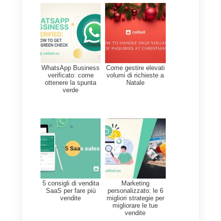
salva la sua cronologia e adatta
le tue risposte a tutte le sue
esigenze.
Misura e migliora: Analizza
tutte le metriche, come tempi di
risposta o il numero di chat
gestite.
Forma il tuo team: Non si
tratta solo di imparare a
rispondere all'utente, ma anche
offrire empatia, risolvere i dubbi