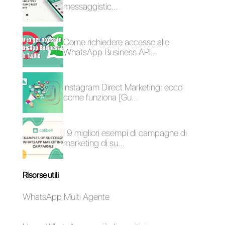
migliorare le tue
vendite
Come mostrare il
nome dell’agente nei
messaggi di
WhatsApp [Guida
2024]