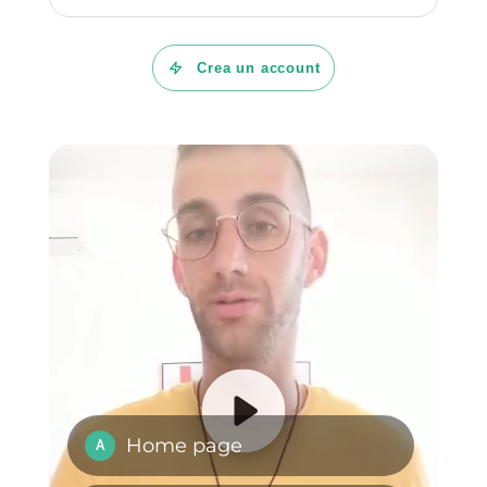
convertire ogni interazione in
una nuova opportunità di
business, mantenendo sempre
la velocità di WhatsApp e la
pianificazione di un CRM.
Vorresti provare Callbell
gratuitamente per 7 giorni?
Allora, fai clic qui.