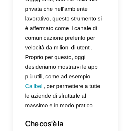
lungo i principali canali di
comunicazione; tuttavia, con
l'arrivo degli smartphone è
sicuramente emerso un nuovo
protagonista:
la messaggistica
istantanea.
Oggigiorno, che sia nella vita
privata che nell'ambiente
lavorativo, questo strumento si
è affermato come il canale di