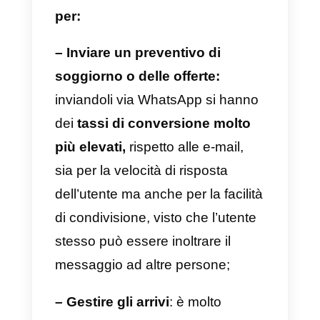
può utilizzare WhatsApp?
WhatsApp è uno strumento in
grado di facilitare enormemente l
comunicazione tra strutture
turistiche e ospiti, in un’
ottica di
fidelizzazione
che rende i
rapporti con i propri clienti più
stabili e duraturi.
Ecco qui di seguito,
alcuni casi