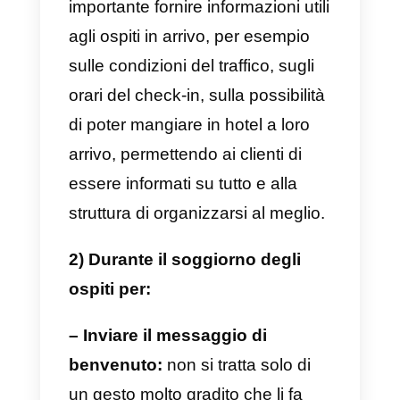
per utilizzare al meglio la famosa
app di messaggistica per il propri
hotel o resort:
1) Prima dell’arrivo degli ospiti
per:
– Inviare un preventivo di
soggiorno o delle offerte:
inviandoli via WhatsApp si hanno
dei
tassi di conversione molto
più elevati,
rispetto alle e-mail,