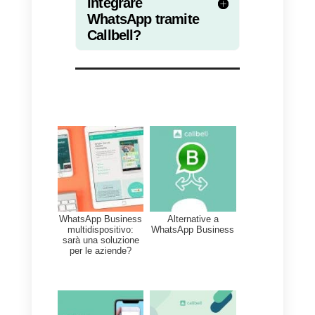
2) Comunicazione omnicanale
:
oltre a WhatsApp, potrai integrare
le principali app di messaggistica
istantanea, ed essere presente
nei canali preferiti dai tuoi clienti;
3)
Widget di chat
: potrai installar
gratuitamente il nostro widget di
chat sul tuo sito web, ed
indirizzare i tuoi utenti verso i
canali di comunicazioni che