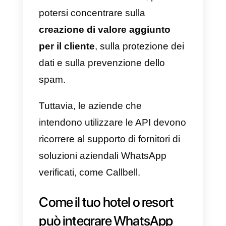
interattiva, con lo specifico
obiettivo di creare solidi rapporti
con i propri utenti.
Questa prima versione aziendale
dell’App, oltre ad essere gratuita,
si adatta bene nelle PMI
e
consente loro di:
1)
Creare un proprio profilo
aziendale;