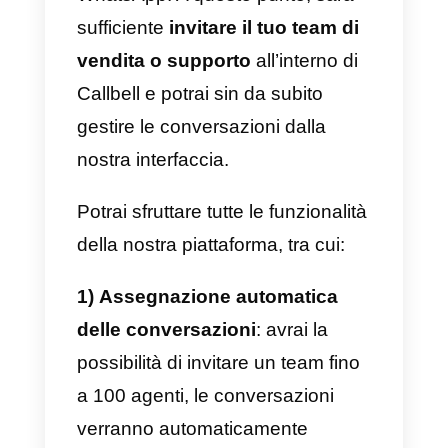
chiave, come la gestione degli
utenti e dei ruoli, l’emissione di
ticket, un’interfaccia ai sistemi
CRM esistenti.
Per risolvere questi limiti,
nell’agosto 2018 è stata creata
una versione business anche
pe
le aziende più grandi
, l’app
WhatsApp Business API.
Con questa nuova versione, a