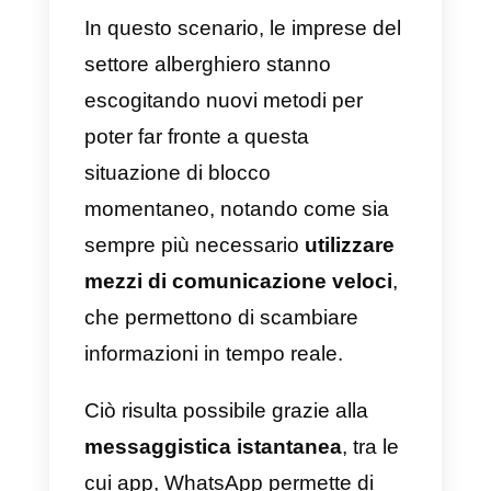
L’attuale pandemia che sta
colpendo il pianeta non rende
facile l’attività di molti settori, ed il
più duramente colpito, oltre
all’industria, è quello del
turismo
,
i quali flussi si sono praticamente
azzerati.
In questo scenario, le imprese de
settore alberghiero stanno
escogitando nuovi metodi per