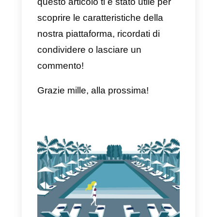
ti permetterà di organizzare al
meglio questo potente canale di
comunicazione.
Ti basterà creare un account
tramite questo link
ed impostare il
tuo numero aziendale di
WhatsApp. A questo punto, sarà
sufficiente
invitare il tuo team di
vendita o supporto
all’interno di
Callbell e potrai sin da subito
gestire le conversazioni dalla