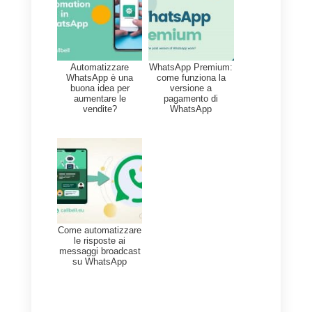
preferiscono;
4)
Creazione tag
: avrai modo di
applicare dei tag agli utenti per
poterli identificare con maggior
semplicità, a seconda della
tipologia di richiesta;
5) Backup storico chat
: ti
consentirà di salvare tutti gli storic
delle conversazioni, ed avere a
disposizione un report completo