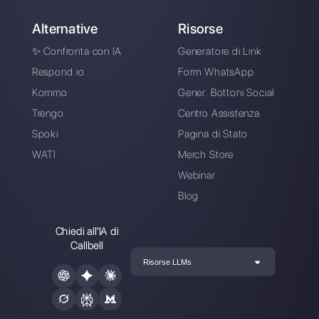
WhatsApp, Messenger, Telegram e Instagram Direct
Scegli una lingua
Inserisci qui la tua e-mail: