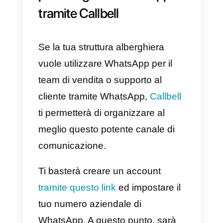
2)
Organizzare delle risposte
rapide;
3)
Targettizzare i propri clienti a
seconda delle loro caratteristiche
4)
Ottenere utili statistiche per
analizzare l’andamento
complessivo del servizio;
La versione Business, tuttavia, è
poco adatta alle grandi aziende
per la mancanza di funzionalità