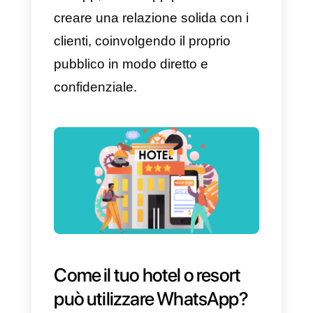
poter far fronte a questa
situazione di blocco
momentaneo, notando come sia
sempre più necessario
utilizzare
mezzi di comunicazione veloci
,
che permettono di scambiare
informazioni in tempo reale.
Ciò risulta possibile grazie alla
messaggistica istantanea
, tra le
cui app, WhatsApp permette di
creare una relazione solida con i