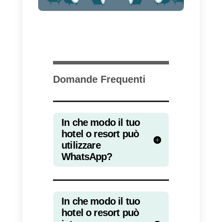
nostra interfaccia.
Potrai sfruttare tutte le funzionalit
della nostra piattaforma, tra cui:
1)
Assegnazione automatica
delle conversazioni
: avrai la
possibilità di invitare un team fino
a 100 agenti, le conversazioni
verranno automaticamente
distribuite tra di loro;