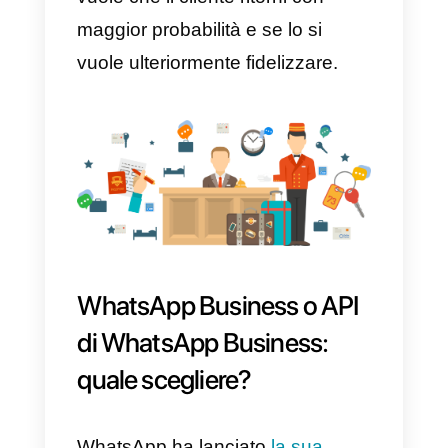
informazioni utili sui servizi
dell’hotel/resort cui possono
avere accesso, per esempio la
password del WIFI, orari
dell’apertura della piscina, del
servizio SPA, escursioni e
spettacoli programmati, itinerari
consigliati ecc.;
– Gestire le criticità:
una
comunicazione tempestiva