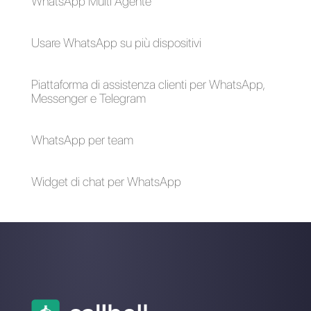
Automatizzare
WhatsApp Premium:
WhatsApp è una
come funziona la
buona idea per
versione a
aumentare le
pagamento di
vendite?
WhatsApp
Come automatizzare
le risposte ai
messaggi broadcast