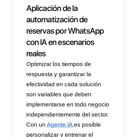
la integración y la
automatización funcionen
seguros y sin afectar el
negocio.
Componentes interactivos
como botones y listas:
Con
esta funcionalidad se logra
más claridad y agilidad en el
proceso. Para que lograr
mensajes interactivos
y
dinámicos
sea más intuitiva,
se recomienda utilizar