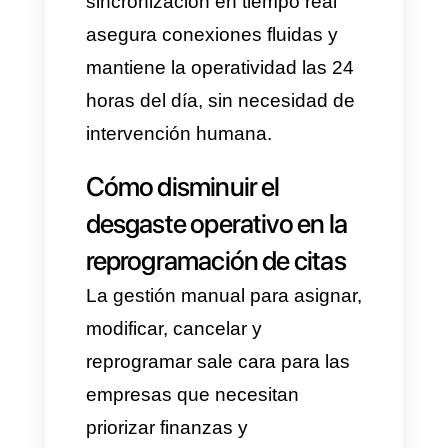
atienda su solicitud
oportunamente.
Las respuestas en tiempo
real :
Con la
automatización
de reservas por WhatsApp
con IA
, el canal actúa como
un puente que conecta con el
software de gestión de la
empresa u otro sistema
(
Google Calendar
,
Calendly
,
Teams
, entre otros). Al