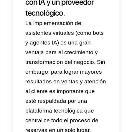
enfoque proactivo a través de
tres tácticas:
Envíos masivos
segmentados:
Cuando el
negocio identifica que no hay
alta demanda en ciertos días,
las
plantillas aprobadas por
Meta
son una excelente
herramienta para
comunicarse con el cliente y
brindar beneficios,