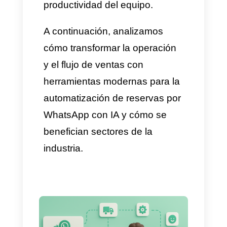
Con la automatización, el canal
de mensajería instantánea y un
calendario de gestión
integrados, se logra transformar
una simple app en un canal
potencial de ventas que
visualiza, identifica, gestiona y
confirma citas 24/7. De esta
manera, se disminuye la
pérdida de programación de
citas en la agenda, se mitiga el