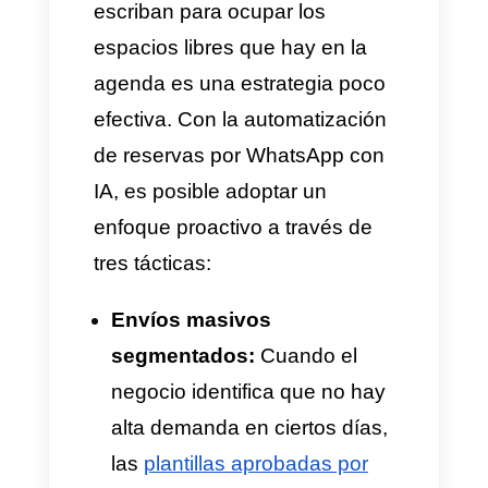
Deporte y recreación (
Pádel
,
tenis, centros de
acondicionamiento y
entrenamiento):
La
disponibilidad de espacios
como canchas, salones o
clases grupales puede
cambiar en cualquier
momento. Al implementar la
automatización de reservas
por el canal de mensajería, es