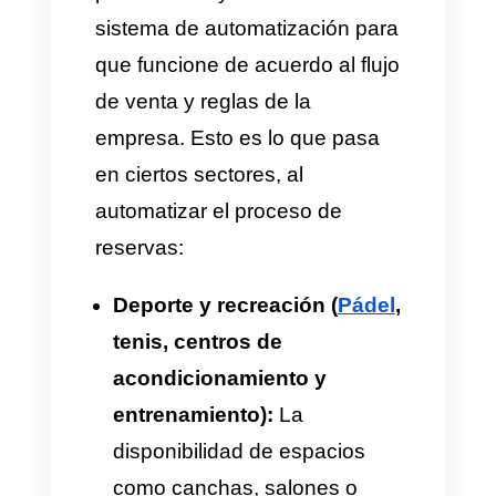
respuestas rápidas y botones
tipo:
[Modificar]
,
[Cancelar]
.
También, tener en cuenta
menús desplegables con las
horas disponibles.
Reglas de automatización:
El sistema se configura con
las políticas del negocio. Por
ejemplo, si un cliente se
comunica faltando menos de
24 horas para su cita inicial