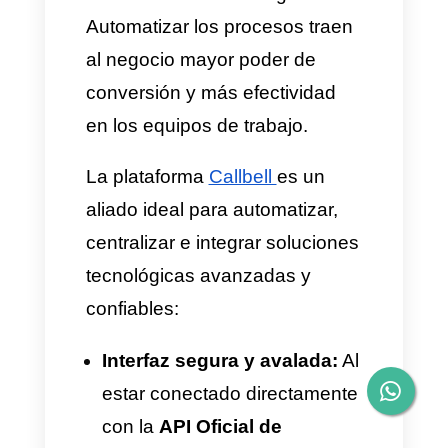
promociones, facilidades de
pago, o simplemente
notificarles de un espacio
exclusivo para él. Con la API
Oficial de WhatsApp es
posible vincular botones CTA,
enlaces directos al sistema de
reservas, contenido
multimedia para generar más
dinamismo y agilizar la
confirmación.