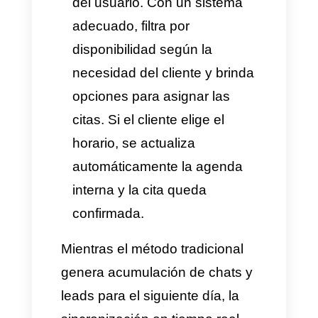
responder, el WhatsApp
Business activa un mensaje
estático:
"Gracias por
escribirnos, nuestro horario
de atención es de lunes a
viernes de 8:00 a. m. a 5:00 p.
m."
. Ya con esto, hay un
abismo que congela el
proceso de compra, mata el
interés y obliga al cliente a
buscar otra opción que sí