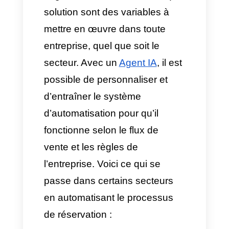
messages interactifs
et
dynamiques
soient plus
intuitifs, il est recommandé
d’utiliser des réponses
rapides et des boutons du
type :
[Modifier]
,
[Annuler]
.
Pensez aussi aux menus
déroulants avec les horaires
disponibles.
Règles d’automatisation :
Le système est configuré