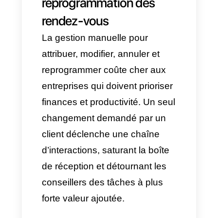
Calendar
,
Calendly
,
Teams
,
etc.). En mettant cela en
place, on élimine les
messages rigides et on
comprend l’intention de
l’utilisateur. Avec un système
adapté, il filtre selon la
disponibilité et les besoins du
client, et propose des
créneaux pour fixer le rendez-
vous. Si le client choisit un