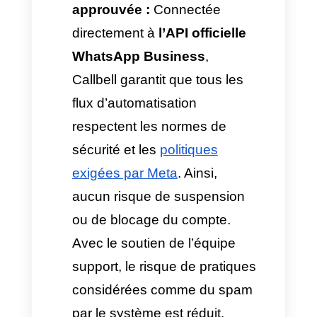
Campagnes de re-ciblage :
Via une
plateforme de
gestion
, on attribue des
étiquettes aux clients absents
ou prospects ayant manifesté
un intérêt à un moment
donné. En repérant les
créneaux libres dans le
calendrier, il est plus facile de
filtrer et d’envoyer un
message direct et