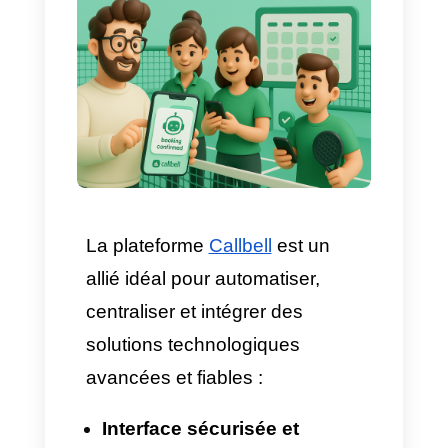
facilités de paiement, ou
simplement l’informer d’un
créneau exclusif pour lui.
Avec l’API officielle de
WhatsApp, il est possible
d’ajouter des boutons CTA,
des liens directs vers le
système de réservation, du
contenu multimédia pour plus
de dynamisme et accélérer la
confirmation.