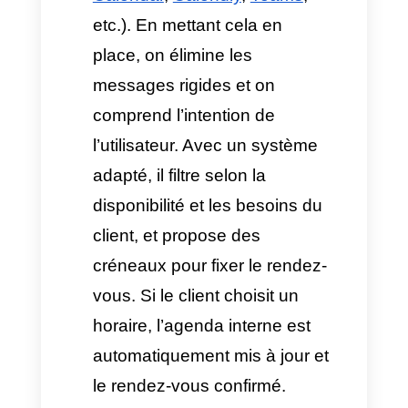
Lorsqu’un utilisateur écrit le
soir et que l’équipe humaine
n’est pas disponible pour
répondre, WhatsApp
Business envoie un message
statique :
« Merci de nous
avoir contactés, nos horaires
d’ouverture sont du lundi au
vendredi de 8h00 à 17h00. »
À ce stade, un fossé se crée,
figeant le processus d’achat,