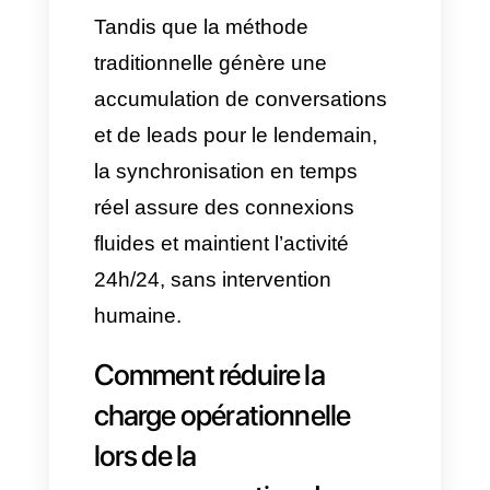
tuant l’intérêt et obligeant le
client à chercher une autre
option qui répondra à sa
demande plus rapidement.
Les réponses en temps réel
:
Avec
l’automatisation des
réservations WhatsApp
avec IA
, le canal agit comme
un pont connecté au logiciel
de gestion de l’entreprise ou à
un autre système (
Google