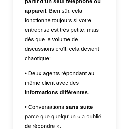
C'est la raison pour laquelle
nous vous proposons
4 façons
d'améliorer la collaboration
au sein de votre équipe de
service client sur
WhatsApp
.
Centrez les
conversations dans une
boîte de réception unifiée
L'erreur la plus répandue chez
les entreprises est de
répondre