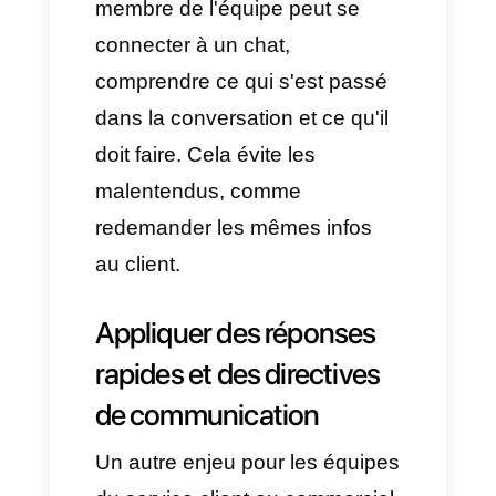
organiser vos clients
La
collaboration avec vos
collègues
n'est pas toujours la
solution miracle. Il est
également important de recourir
à des étiquettes qui permettent
à chacun de comprendre à quel
stade se trouve chaque client
afin d'offrir un
service plus
personnalisé et attentionné
.
Par exemple: