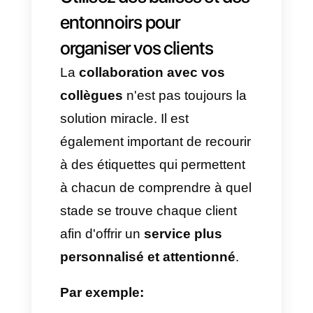
de réception partagée. Avec
Callbell
, vous pouvez associer
votre
numéro WhatsApp
et
permettre à plusieurs membres
de votre équipe de répondre
aux clients depuis un seul et
même endroit.
De cette manière:
• Chaque
conversation
est
enregistrée et structurée.