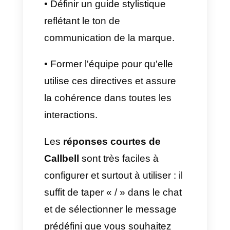
Avec
Callbell
, les balises et les
entonnoirs de vente
font qu'un
membre de l'équipe peut se
connecter à un chat,
comprendre ce qui s'est passé
dans la conversation et ce qu'il
doit faire. Cela évite les
malentendus, comme
redemander les mêmes infos
au client.