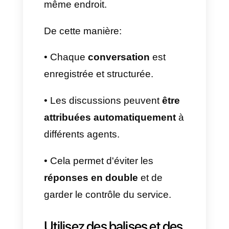
informations différentes
.
• Conversations
sans suite
parce que quelqu'un « a oublié
de répondre ».
• L'historique est perdu et il
devient difficile de
mesurer les
performances
.
La solution passe par la
centralisation des
conversations
dans une boîte