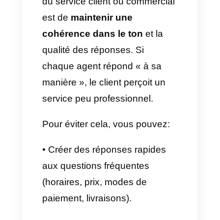
• Étiquettes telles que
«
nouveau prospect », « en
négociation », « en attente de
paiement », « assistance
technique », « cas résolu »
.
•
Entonnoirs
qui illustrent le
parcours du client depuis le
premier contact jusqu'à la
conversion ou la clôture du
dossier.