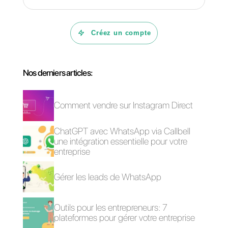
La mise en œuvre de ces
quatre pratiques permet non
seulement d'améliorer
l'efficacité de votre équipe, mais
aussi de garantir une
expérience client cohérente,
rapide et de qualité.
Avec Callbell, votre entreprise
est en mesure de
transformer
WhatsApp en un canal de