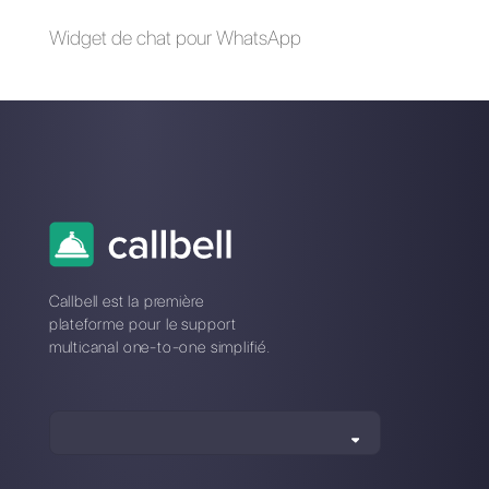
WhatsApp pour les
Comment mettre en
assurances
place le catalogue
WhatsApp Business
Comment ajouter
Comment votre
WhatsApp à
brand peut faire du
Instagram [Guide
marketing sur
2023]
WhatsApp