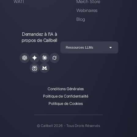
Alan Trovò
A propos de l’auteur: Bonjour! Je suis Alan et je suis le
responsable du marketing chez
Callbell
, la première
plate-forme de communication conçue pour aider les
équipes de vente et d’assistance à collaborer et à
communiquer avec les clients via applications de
messagerie directe telles que WhatsApp, Messenger,
Telegram et Instagram Direct