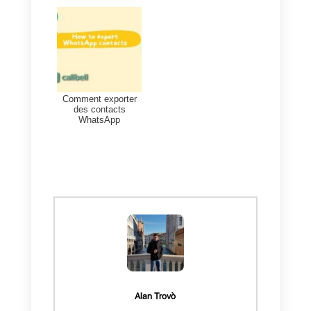
Conclusion
Comme nous vous l'avons déjà
mentionné, la
gestion de la
communication
peut être un
allié ou un ennemi pour votre
entreprise, selon la manière
dont vous organisez votre
équipe et les outils que vous
utilisez pour:
1. Centraliser les conversations