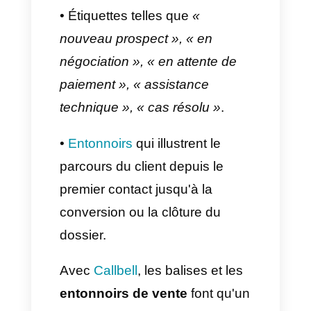
• Les discussions peuvent
être
attribuées automatiquement
à
différents agents.
• Cela permet d'éviter les
réponses en double
et de
garder le contrôle du service.
Utilisez des balises et des
entonnoirs pour