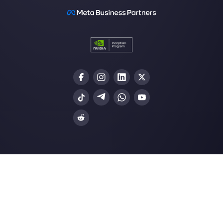
Choisir une langue
Entrez ici votre e-mail:
Créez un compte
Nos derniers articles: