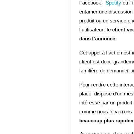
écrit av
tête. Il
Des
ins
C’est ut
pour le
plus pré
Les pu
Par « pu
que ce s