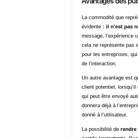
efficace
to Cha
redirige
wa.me.
Cette di
Facebo
entamer
produit 
l’utilisa
dans l’