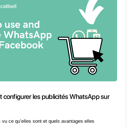
odité que représentent les publicités Clic
e
: il n’est pas nécessaire d’ajouter des p
, l’expérience utilisateur est donc considé
 représente pas seulement un avantage pour 
 entreprises, qui ont éliminé cette barrière
eraction.
e avantage est qu’il y a une
communication 
otentiel, lorsqu’il clique, verra un message 
t être envoyé automatiquement lors de la sai
 déjà à l’entreprise un guide pour commence