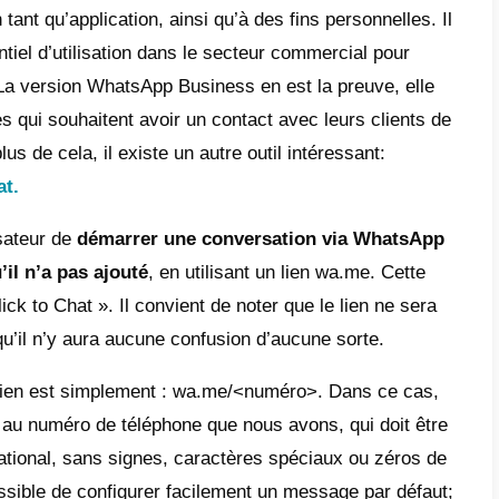
ntages des publicités Click to Chat de Wh
ment utiliser et configurer les publicités
tsApp sur Facebook?
ment faire une bonne publicité WhatsApp:
cision, design et communication
ment établir une bonne communication
 avantages de l’API WhatsApp Business pa
port à WhatsApp Business
ne annonce « Click to Chat » à une expérie
isateur quasi parfaite
bien connu que WhatsApp est l’application d
monde entier. En tant qu’application, ainsi q
ent un fort potentiel d’utilisation dans le 
 des prospects
. La version WhatsApp Busine