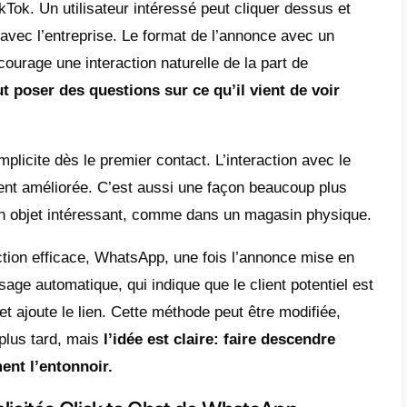
ec le code international, sans signes, cara
 est également possible de configurer facil
tructions détaillées
sont disponibles sur la
ile pour les entreprises et les utilisateurs, c
 marketing numérique, pour lequel il existe 
cise de cette fonctionnalité pour les entrepr
blicités WhatsApp pour les entre
blicités WhatsApp », nous n’entendons pas l
oit de ce genre. Pour les entreprises, il ex