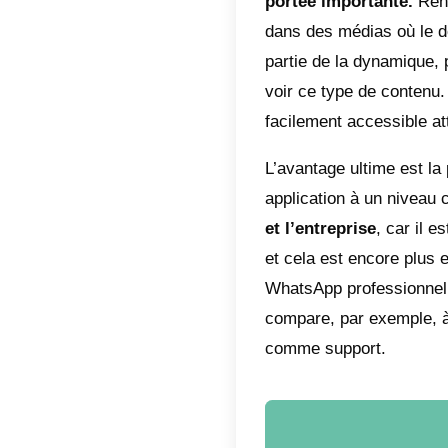
Cet appe
client 
familiè
Pour re
place, d
intéress
comme n
beaucou
Avant