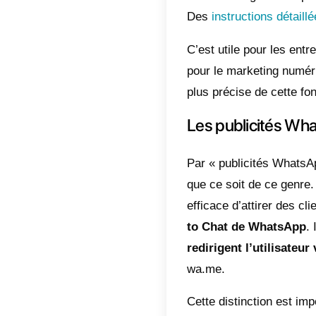
s’adress
cette ma
WhatsA
Un lien 
avec un
fonction
pas répé
La form
<numéro