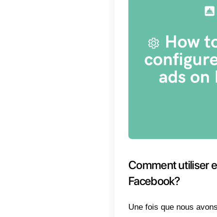
La comm
évident
message
cela ne
pour les
de l’int
Un autr
client p
qui peu
donnera