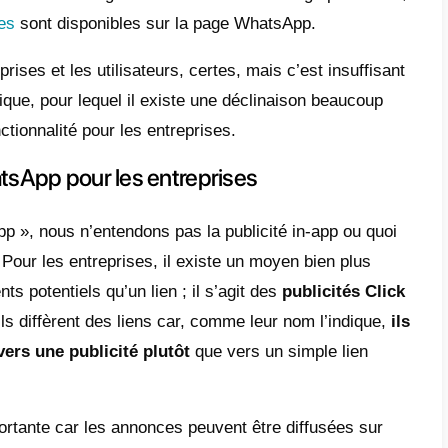
e aux entreprises qui souhaitent avoir un c
nière. Mais en plus de cela, il existe un aut
pp Click to Chat.
permet à un utilisateur de
démarrer une co
 destinataire qu’il n’a pas ajouté
, en util
 est appelée « Click to Chat ». Il convient d
table, de sorte qu’il n’y aura aucune confu
ule pour faire le lien est simplement : wa.
> fait référence au numéro de téléphone que