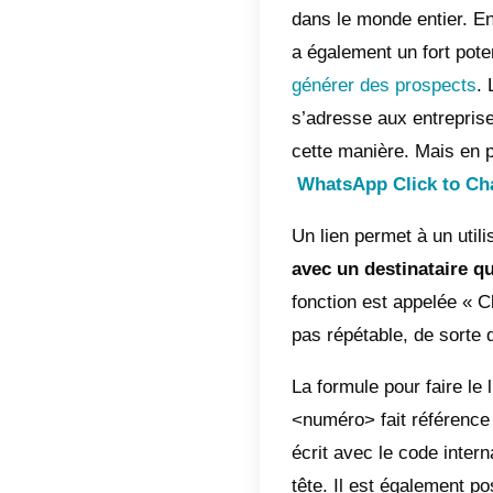
Ava
Com
Wha
Com
pré
Com
Les
rap
D’u
util
Il est 
dans le 
a égalem
générer