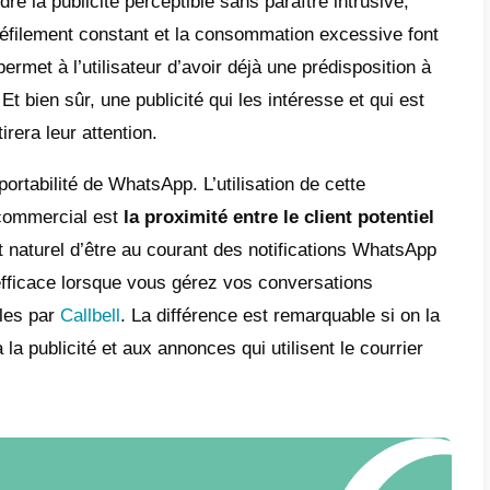
l à l’action est implicite dès le premier cont
est donc grandement améliorée. C’est aussi
re de demander un objet intéressant, comm
ndre cette interaction efficace, WhatsApp, u
ispose d’un message automatique, qui indiqu
é par un produit et ajoute le lien. Cette mét
ous le verrons plus tard, mais
l’idée est 
p plus rapidement l’entonnoir.
ages des publicités Click to Cha