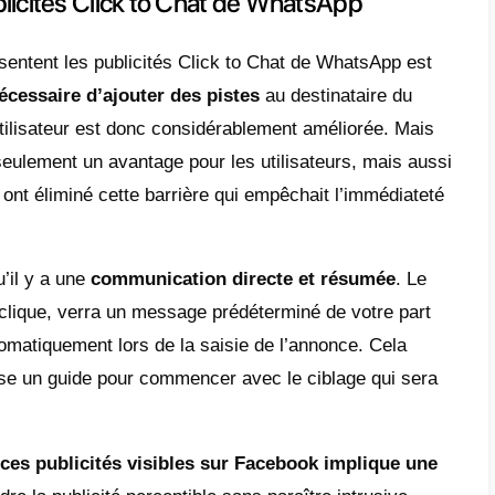
 d’attirer des clients potentiels qu’un lien ; i
t de WhatsApp
. Ils diffèrent des liens car
nt l’utilisateur vers une publicité plutôt
q
stinction est importante car les annonces p
ok,
Spotify
ou TikTok. Un utilisateur intéres
 une discussion avec l’entreprise. Le forma
ou un service encourage une interaction natu
teur:
le client veut poser des questions sur
annonce.