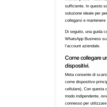
La cres
comuni:
convers
rispost
negati
colleg
necess
Attual