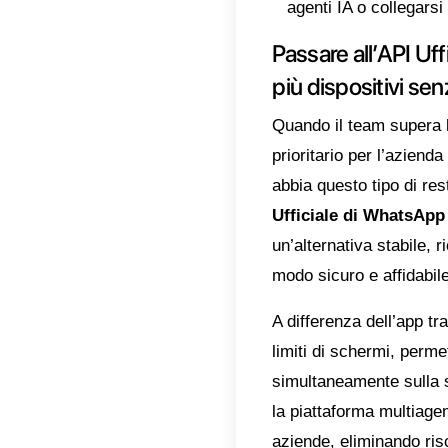
secondi
proces
Quali
Sebbene
flussi 
consid
Limi
nell’
possi
influ