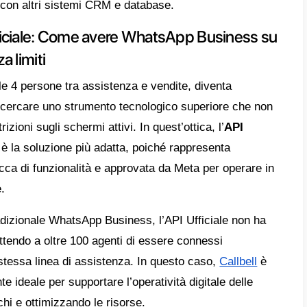
. Se si desidera collegare un altro dispositi
so.
 sono i limiti di WhatsApp Busines
 questa soluzione sia nativa e aiuti a sodd
di comunicazione, l’infrastruttura presenta de
erare. Ecco alcune di esse:
te di 4 schermi secondari:
Questo blocco l
espansione del team di vendita e assistenza 
bile collegarsi da un ulteriore dispositivo. I
enzare in futuro la percezione dei clienti ve