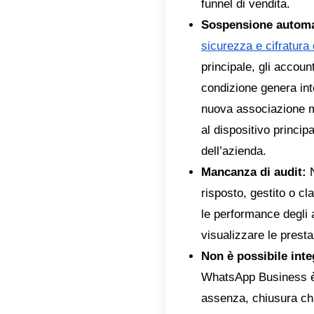
Busine
dinami
Dal 
Impost
Nell
base a 
verific
faccial
Una 
codice 
avvierà