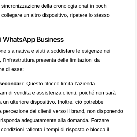
onsente di scaricare inizialmente WhatsApp
spositivo principale e su altri 4 schermi agg
re). Con questa opzione è possibile inviare
dipendente, ovvero non è più necessario che
o per utilizzare gli altri dispositivi.
 processo di collegamento può essere effet
o molto semplice e sicuro. Ecco i passaggi
omputer, tablet o altro dispositivo, accede
.whatsapp.com
, oppure
scaricare l’app uf