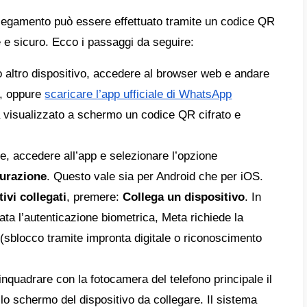
ione su più dispositivi (massimo 5 schermi)
prese. Tuttavia, per aziende di medie o gra
ente. In questo scenario, integrare la
API Uff
ne ideale per permettere a un maggior nume
rsi e mantenere l’account protetto e sicuro
uito, una guida completa passo passo su com
pp Business su 2 o più dispositivi e cosa c
nt aziendale.
collegare una linea WhatsApp Bus
itivi.