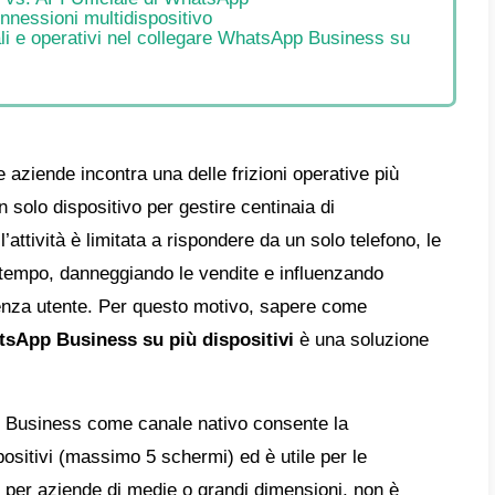
e
e collegare una linea WhatsApp Business su
li sono i limiti di WhatsApp Business
sare all’API Ufficiale: Come avere WhatsA
ositivi senza limiti
cedura di collegamento con l’API Ufficiale 
ttaforma Callbell
isiti infrastrutturali preliminari
da tecnica passo passo con Callbell
dizione tecnica di Meta:
tsApp Business vs. API Ufficiale di What
i e verità sulle connessioni multidispositivo
taggi commerciali e operativi nel collegar
dispositivi
clusione: