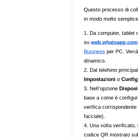
conness
microim
suffici
soluzio
collega
Di seg
WhatsA
l’accou
Come 
dispos