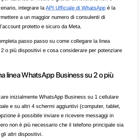
cita digitale delle aziende incontra una delle
 dipendere da un solo dispositivo per gestir
azioni. Quando l’attività è limitata a rispon
e richiedono più tempo, danneggiando le ve
vamente l’esperienza utente. Per questo mo
are la linea WhatsApp Business su più dis
aria per i team.
mente, WhatsApp Business come canale nati