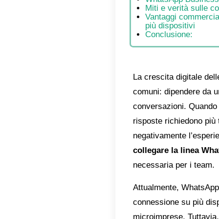
Indic
Com
Qua
Pas
disp
Pro
pia
Requ
Gui
Con
Wha
Mit
Van
più 
Con