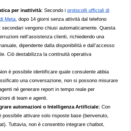
ss
per PC. Verrà visualizzato a schermo un
co.
telefono principale, accedere all’app e selez
azioni
o
Configurazione
. Questo vale sia
’opzione
Dispositivi collegati
, premere:
Co
come è configurata l’autenticazione biometr
a corrispondente (sblocco tramite impronta 
e).
volta verificato, inquadrare con la fotocamer
QR mostrato sullo schermo del dispositivo d
 il download e la sincronizzazione della cro