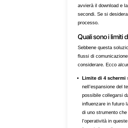
Meta c
come di
cellula
modo in
conness
Questo
in mod
Da c
su
web