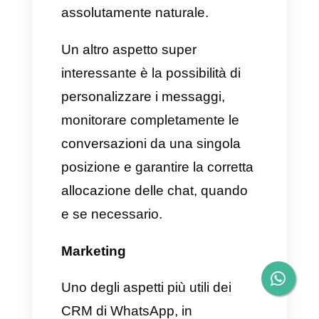
intuitiva e le funzionalità offerte
sono indubbiamente un
vantaggio enorme. Tra di esse,
ritroviamo:
Callbell, preso da solo, è un
potente CRM per WhatsApp,
poiché in grado di
memorizzare un grande
volume di dati all'interno della
sua piattaforma, offrendo