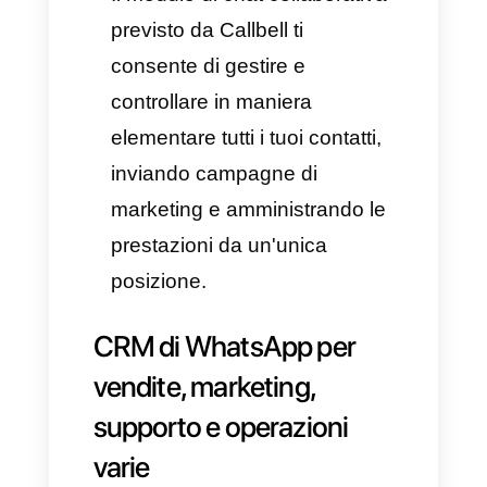
Business Manager. Tuttavia, il
team di Callbell
sarà lieto e
onorato di aiutarti durante tutto
questo processo.
Dopo aver completato tutte le
fasi, il passo successivo sarà
quello di comprendere il
modello di fatturazione previsto
da WhatsApp. In questo
articolo, forniamo anche i
dettagli tramite il
seguente link
,