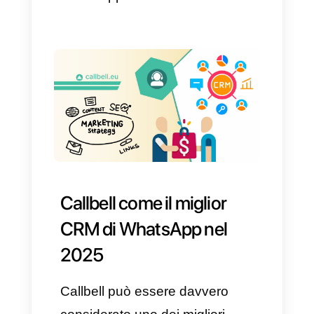
multi agente, la possibilità di
aggiungere più numeri su
WhatsApp e la gestione dei
messaggi da un'unica
piattaforma, chatbot,
automazioni varie e molto altro
ancora.
Un'ottima opzione come CRM
per WhatsApp è indubbiamente
Callbell, dando la possibilità di