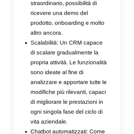
multimediali e assegnare le
chat.
Inoltre, Callbell ti offre
svariate funzionalità, che lo
rendono un CRM davvero
incredibile per piattaforme come
WhatsApp: tra le tante, metriche
specializzate, intelligenza
artificiale, automazioni e molto
altro ancora.
Come scegliere la