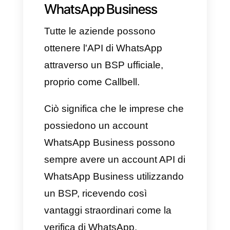
Possibilità di impostare orari di
apertura e chiusura al fine di
informare tutti i tuoi clienti in
maniera simultanea e
ordinata.
Supporto di risposte
automatiche rapide ed
esaurienti, limitando
l'automazione a saluti,
risposte rapide e messaggi di
assenza del team umano.