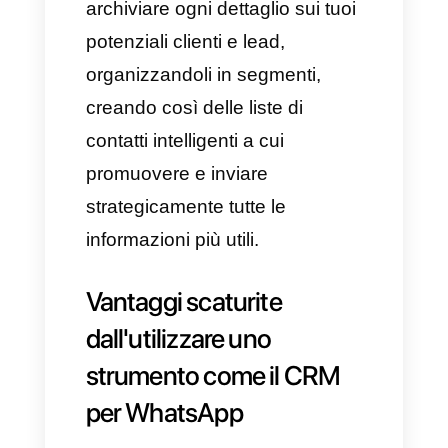
sicuramente
Callbell
.
Quest'ultimo, infatti, è in grado
di ottenere diversi vantaggi,
come funzionalità innovative
per analizzare e controllare il
tuo team in modo efficace e
rapido, automatizzando le
interazioni ed eseguendo
anche azioni mirate, come
campagne broadcast e molto
altro ancora.