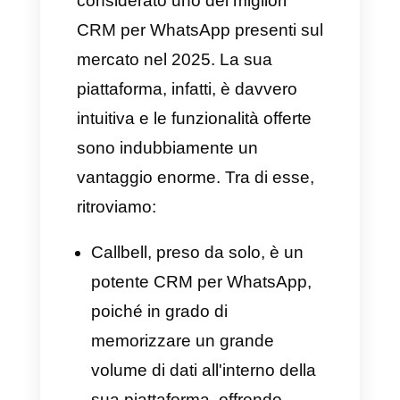
creare delle integrazioni tramite
Zapier
e funzionalità speciali
come quelle precedentemente
menzionate, tutte finalizzate al
miglioramento del supporto
clienti.
Come registrare un
account API di
WhatsApp Business
Tutte le aziende possono