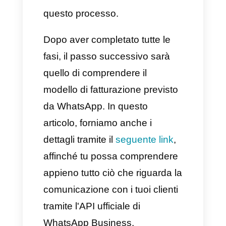
l'
API di WhatsApp Business
è
stata ideata per le grandi
aziende che, ovviamente,
ricevono al giorno o al mese un
notevole volume di messaggi.
Questa API ufficiale offre
svariati vantaggi, tutti molto
interessanti e utili, come: un
profilo WhatsApp verificato, la
possibilità di integrare con terze
parti, sessioni multi-account e